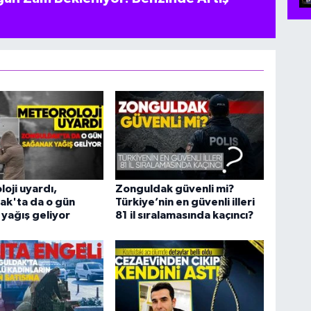
oji uyardı,
Zonguldak güvenli mi?
ak'ta da o gün
Türkiye’nin en güvenli illeri
yağış geliyor
81 il sıralamasında kaçıncı?