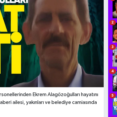
2
3
4
rsonellerinden Ekrem Alagözoğulları hayatını
5
aberi ailesi, yakınları ve belediye camiasında