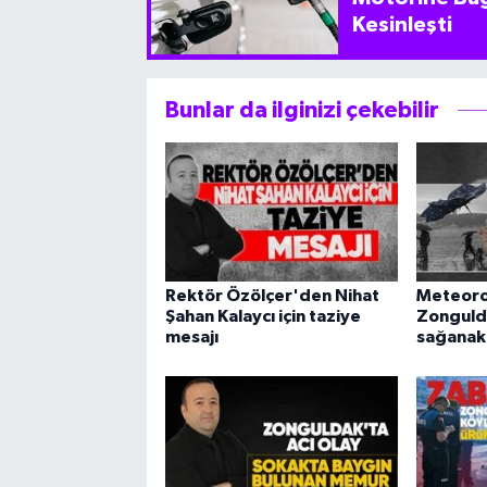
Kesinleşti
Bunlar da ilginizi çekebilir
Rektör Özölçer'den Nihat
Meteorol
Şahan Kalaycı için taziye
Zonguld
mesajı
sağanak 