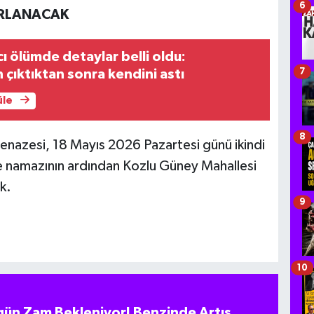
6
URLANACAK
cı ölümde detaylar belli oldu:
7
çıktıktan sonra kendini astı
üle
8
nazesi, 18 Mayıs 2026 Pazartesi günü ikindi
e namazının ardından Kozlu Güney Mahallesi
k.
9
10
ün Zam Bekleniyor! Benzinde Artış