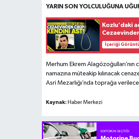
YARIN SON YOLCULUĞUNA UĞ
Kozlu'daki a
Cezaevinden 
İçeriği Görünt
Merhum Ekrem Alagözoğulları’nın ce
namazına müteakip kılınacak cenaz
Asri Mezarlığı’nda toprağa verilece
Kaynak:
Haber Merkezi
EDITÖRÜN SEÇTIĞI
Motorine Bug