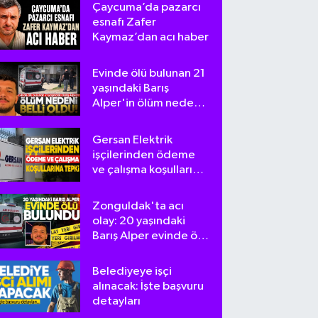
Çaycuma’da pazarcı
esnafı Zafer
Kaymaz’dan acı haber
Evinde ölü bulunan 21
yaşındaki Barış
Alper'in ölüm nedeni
belli oldu
Gersan Elektrik
işçilerinden ödeme
ve çalışma koşullarına
tepki
Zonguldak'ta acı
olay: 20 yaşındaki
Barış Alper evinde ölü
bulundu
Belediyeye işçi
alınacak: İşte başvuru
detayları