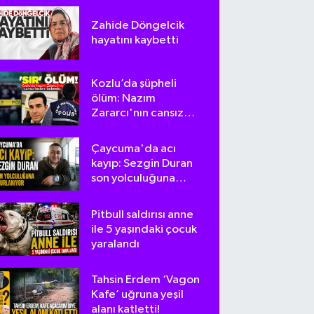
Zahide Döngelcik
hayatını kaybetti
Kozlu’da şüpheli
ölüm: Nazım
Zararcı'nın cansız
bedeni bulundu
Çaycuma'da acı
kayıp: Sezgin Duran
son yolculuğuna
uğurlanıyor
Pitbull saldırısı anne
ile 5 yaşındaki çocuk
yaralandı
Tahsin Erdem ‘Vagon
Kafe’ uğruna yeşil
alanı katletti!