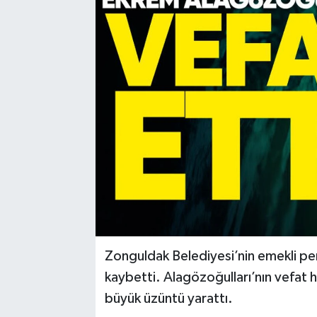
Karabük
Spor
Ulusal
Zonguldak Belediyesi’nin emekli pe
kaybetti. Alagözoğulları’nın vefat h
büyük üzüntü yarattı.