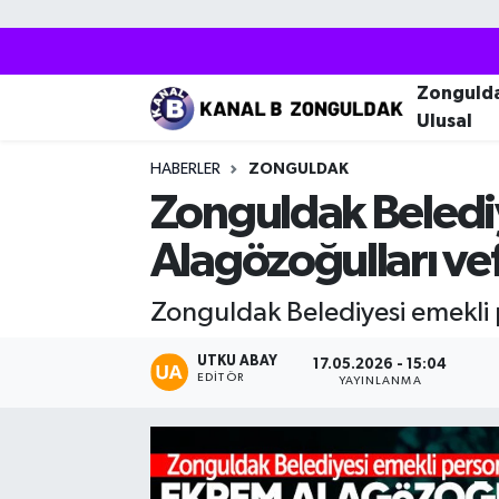
Zonguldak
Zonguldak Nöbetçi Eczaneler
Zonguld
Ulusal
Kozlu
Zonguldak Hava Durumu
HABERLER
ZONGULDAK
Ereğli
Zonguldak Trafik Yoğunluk Haritası
Zonguldak Beledi
Alagözoğulları vef
Çaycuma
Puan Durumu ve Fikstür
Zonguldak Belediyesi emekli 
Alaplı
Tüm Manşetler
UTKU ABAY
17.05.2026 - 15:04
Devrek
Son Dakika Haberleri
EDITÖR
YAYINLANMA
Gökçebey
Haber Arşivi
Bartın