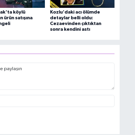
ak'ta köylü
Kozlu'daki acı ölümde
n ürün satışına
detaylar belli oldu:
ngeli
Cezaevinden çıktıktan
sonra kendini astı