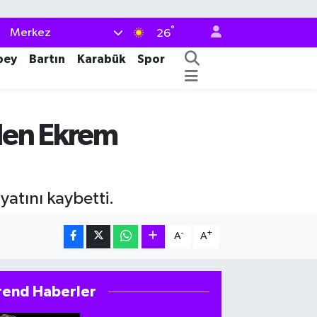
°
Merkez
26
bey
Bartın
Karabük
Spor
den Ekrem
atını kaybetti.
-
+
A
A
rend Haberler