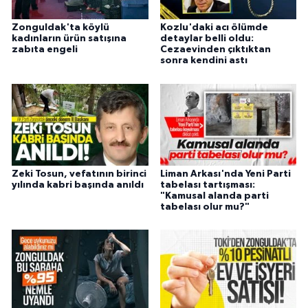
Zonguldak'ta köylü
Kozlu'daki acı ölümde
kadınların ürün satışına
detaylar belli oldu:
zabıta engeli
Cezaevinden çıktıktan
sonra kendini astı
Zeki Tosun, vefatının birinci
Liman Arkası'nda Yeni Parti
yılında kabri başında anıldı
tabelası tartışması:
"Kamusal alanda parti
tabelası olur mu?"