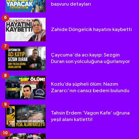
başvuru detayları
6
Zahide Döngelcik hayatını kaybetti
7
Çaycuma'da acı kayıp: Sezgin
Duran son yolculuğuna uğurlanıyor
8
Kozlu’da şüpheli ölüm: Nazım
Zararcı'nın cansız bedeni bulundu
9
Tahsin Erdem ‘Vagon Kafe’ uğruna
yeşil alanı katletti!
10