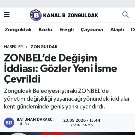
Zonguldak
Zonguldak Nöbetçi Eczaneler
Zonguldak
Kozlu
Ereğli
Çaycuma
Alaplı
D
Kozlu
Zonguldak Hava Durumu
HABERLER
ZONGULDAK
Ereğli
Zonguldak Trafik Yoğunluk Haritası
ZONBEL’de Değişim
İddiası: Gözler Yeni İsme
Çaycuma
Puan Durumu ve Fikstür
Çevrildi
Alaplı
Tüm Manşetler
Zonguldak Belediyesi iştiraki ZONBEL’de
yönetim değişikliği yaşanacağı yönündeki iddialar
Devrek
Son Dakika Haberleri
kent gündeminde geniş yankı uyandırdı.
Gökçebey
Haber Arşivi
BATUHAN DARAKCI
23.05.2026 - 15:44
EDITÖR
YAYINLANMA
Bartın