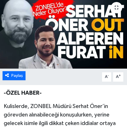
Karabük
Spor
Ulusal
Paylaş
-
+
A
A
-ÖZEL HABER-
Kulislerde, ZONBEL Müdürü Serhat Öner’in
görevden alınabileceği konuşulurken, yerine
gelecek isimle ilgili dikkat çeken iddialar ortaya