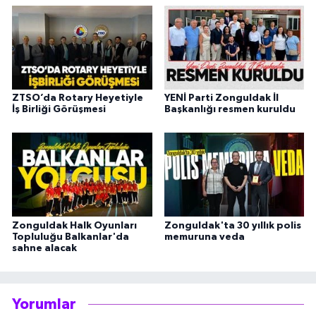
ZTSO’da Rotary Heyetiyle
YENİ Parti Zonguldak İl
İş Birliği Görüşmesi
Başkanlığı resmen kuruldu
Zonguldak Halk Oyunları
Zonguldak'ta 30 yıllık polis
Topluluğu Balkanlar'da
memuruna veda
sahne alacak
Yorumlar