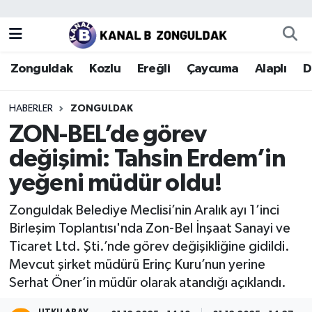
Zonguldak
Zonguldak Nöbetçi Eczaneler
Zonguldak
Kozlu
Ereğli
Çaycuma
Alaplı
D
Kozlu
Zonguldak Hava Durumu
HABERLER
ZONGULDAK
Ereğli
Zonguldak Trafik Yoğunluk Haritası
ZON-BEL’de görev
değişimi: Tahsin Erdem’in
Çaycuma
Puan Durumu ve Fikstür
yeğeni müdür oldu!
Alaplı
Tüm Manşetler
Zonguldak Belediye Meclisi’nin Aralık ayı 1’inci
Birleşim Toplantısı'nda Zon-Bel İnşaat Sanayi ve
Devrek
Son Dakika Haberleri
Ticaret Ltd. Şti.’nde görev değişikliğine gidildi.
Mevcut şirket müdürü Erinç Kuru’nun yerine
Gökçebey
Haber Arşivi
Serhat Öner’in müdür olarak atandığı açıklandı.
Bartın