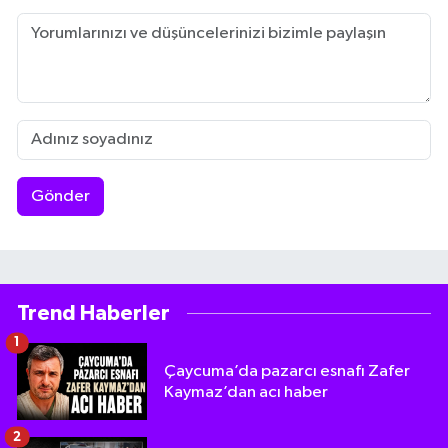
Gönder
Trend Haberler
1
Çaycuma’da pazarcı esnafı Zafer
Kaymaz’dan acı haber
2