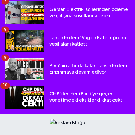
7
Gersan Elektrik işçilerinden ödeme
ve çalışma koşullarına tepki
8
Tahsin Erdem ‘Vagon Kafe’ uğruna
yeşil alanı katletti!
9
Bina’nın altında kalan Tahsin Erdem
çırpınmaya devam ediyor
10
CHP’den Yeni Parti’ye geçen
yönetimdeki eksikler dikkat çekti