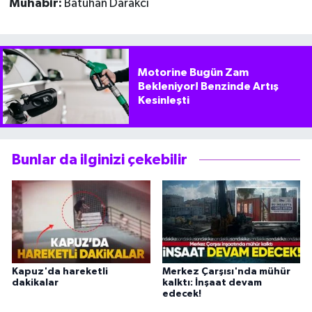
Muhabir:
Batuhan Darakcı
Motorine Bugün Zam
Bekleniyor! Benzinde Artış
Kesinleşti
Bunlar da ilginizi çekebilir
Kapuz'da hareketli
Merkez Çarşısı'nda mühür
dakikalar
kalktı: İnşaat devam
edecek!