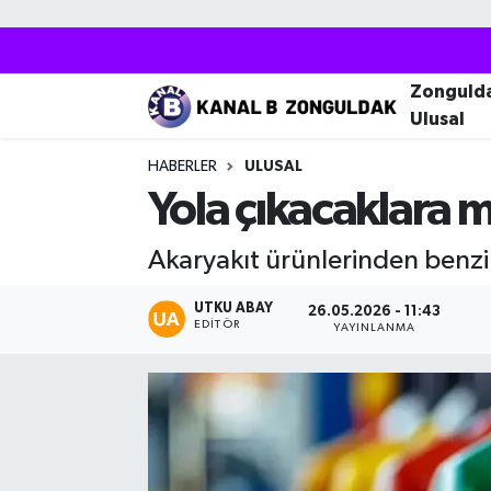
Zonguldak
Zonguldak Nöbetçi Eczaneler
Zonguld
Ulusal
Kozlu
Zonguldak Hava Durumu
HABERLER
ULUSAL
Ereğli
Zonguldak Trafik Yoğunluk Haritası
Yola çıkacaklara m
Çaycuma
Puan Durumu ve Fikstür
Akaryakıt ürünlerinden benzin
Alaplı
Tüm Manşetler
UTKU ABAY
26.05.2026 - 11:43
EDITÖR
YAYINLANMA
Devrek
Son Dakika Haberleri
Gökçebey
Haber Arşivi
Bartın