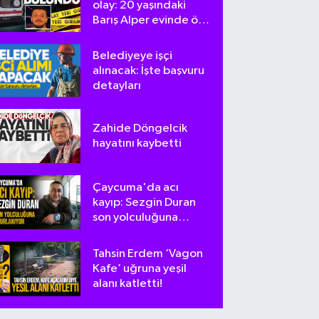
olay: 20 yaşındaki
Barış Alper evinde ölü
bulundu
Belediyeye işçi
alınacak: İşte başvuru
detayları
Zahide Döngelcik
hayatını kaybetti
Çaycuma'da acı
kayıp: Sezgin Duran
son yolculuğuna
uğurlanıyor
Tahsin Erdem ‘Vagon
Kafe’ uğruna yeşil
alanı katletti!