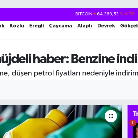
BITCOIN
64.360,53
%-0.76
DOLAR
47,7069
%0.17
ak
Kozlu
Ereğli
Çaycuma
Alaplı
Devrek
Gökçe
EURO
55,0265
%0.01
STERLİN
64,1897
%0.02
GRAM ALTIN
6574.81
%1.44
üjdeli haber: Benzine indi
BİST100
13.887
%64
e, düşen petrol fiyatları nedeniyle indirim
T
1