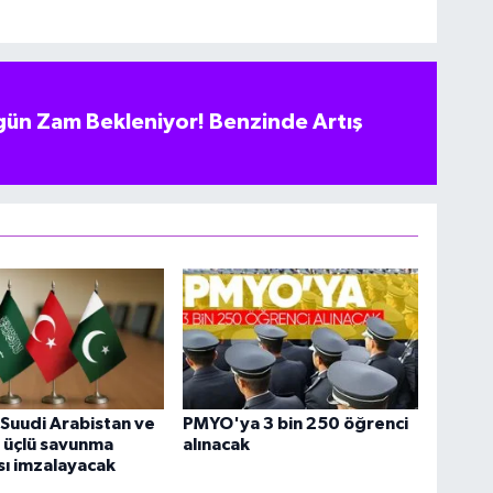
ün Zam Bekleniyor! Benzinde Artış
 Suudi Arabistan ve
PMYO'ya 3 bin 250 öğrenci
 üçlü savunma
alınacak
ı imzalayacak