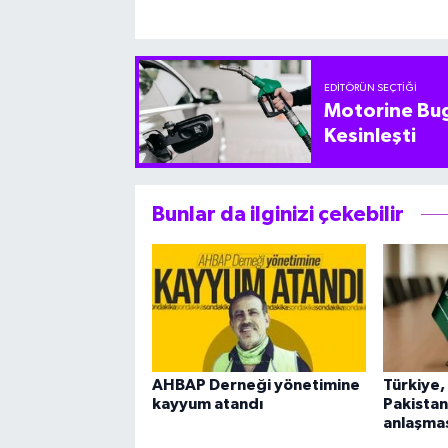
EDITÖRÜN SEÇTIĞI
Motorine Bug
Kesinleşti
Bunlar da ilginizi çekebilir
AHBAP Derneği yönetimine
Türkiye,
kayyum atandı
Pakistan
anlaşmas