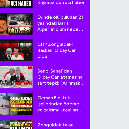
Kaymaz’dan acı haber
Evinde ölü bulunan 21
yaşındaki Barış
Alper'in ölüm nedeni
belli oldu
CHP Zonguldak İl
Başkanı Olcay Can
oldu
Şenol Şanal'dan
Olcay Can atamasına
sert tepki: "Arınmak
tam da bu olsa
gerek!"
Gersan Elektrik
işçilerinden ödeme
ve çalışma koşullarına
tepki
Zonguldak'ta acı