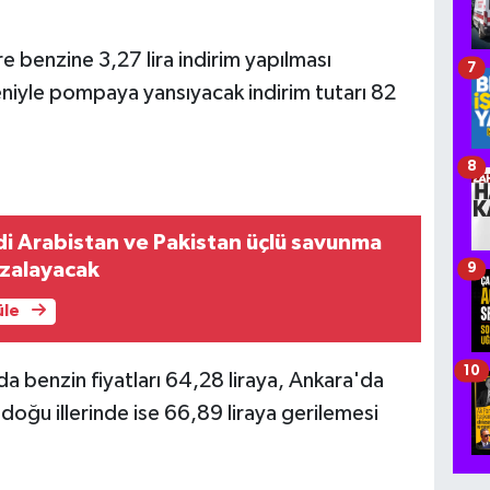
e benzine 3,27 lira indirim yapılması
7
eniyle pompaya yansıyacak indirim tutarı 82
8
di Arabistan ve Pakistan üçlü savunma
mzalayacak
9
üle
10
'da benzin fiyatları 64,28 liraya, Ankara'da
 doğu illerinde ise 66,89 liraya gerilemesi