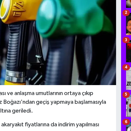
2
3
4
ası ve anlaşma umutlarının ortaya çıkıp
5
müz Boğazı'ndan geçiş yapmaya başlamasıyla
ltına geriledi.
6
 akaryakıt fiyatlarına da indirim yapılması