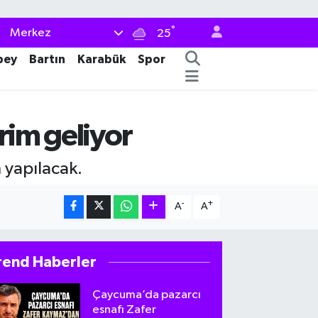
°
Merkez
25
bey
Bartın
Karabük
Spor
rim geliyor
 yapılacak.
-
+
A
A
rend Haberler
Çaycuma’da pazarcı
esnafı Zafer