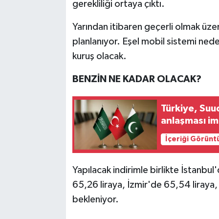
gerekliliği ortaya çıktı.
Yarından itibaren geçerli olmak üzer
planlanıyor. Eşel mobil sistemi ned
kuruş olacak.
BENZİN NE KADAR OLACAK?
Türkiye, Suu
anlaşması i
İçeriği Görünt
Yapılacak indirimle birlikte İstanbul
65,26 liraya, İzmir'de 65,54 liraya,
bekleniyor.