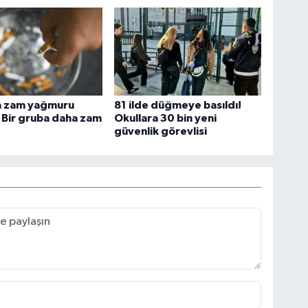
a zam yağmuru
81 ilde düğmeye basıldı!
 Bir gruba daha zam
Okullara 30 bin yeni
güvenlik görevlisi