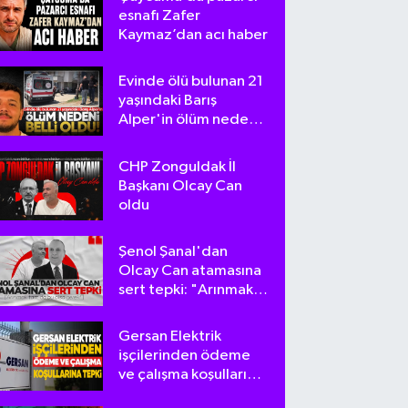
esnafı Zafer
Kaymaz’dan acı haber
Evinde ölü bulunan 21
yaşındaki Barış
Alper'in ölüm nedeni
belli oldu
CHP Zonguldak İl
Başkanı Olcay Can
oldu
Şenol Şanal'dan
Olcay Can atamasına
sert tepki: "Arınmak
tam da bu olsa
gerek!"
Gersan Elektrik
işçilerinden ödeme
ve çalışma koşullarına
tepki