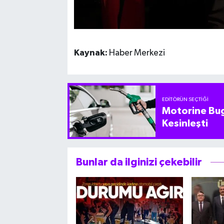
Kaynak:
Haber Merkezi
EDITÖRÜN SEÇTIĞI
Motorine Bug
Kesinleşti
Bunlar da ilginizi çekebilir