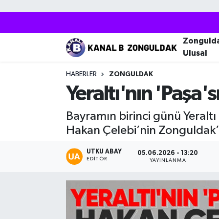
Zonguldak
Zonguldak Nöbetçi Eczaneler
Zonguld
Ulusal
Kozlu
Zonguldak Hava Durumu
HABERLER
ZONGULDAK
Ereğli
Zonguldak Trafik Yoğunluk Haritası
Yeraltı'nın 'Paşa'
Çaycuma
Puan Durumu ve Fikstür
Bayramın birinci günü Yeraltı 
Hakan Çelebi’nin Zonguldak’a
Alaplı
Tüm Manşetler
UTKU ABAY
05.06.2026 - 13:20
EDITÖR
Devrek
Son Dakika Haberleri
YAYINLANMA
Gökçebey
Haber Arşivi
Bartın