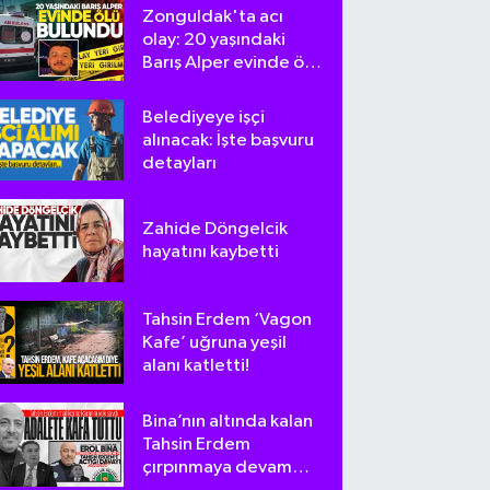
Zonguldak'ta acı
olay: 20 yaşındaki
Barış Alper evinde ölü
bulundu
Belediyeye işçi
alınacak: İşte başvuru
detayları
Zahide Döngelcik
hayatını kaybetti
Tahsin Erdem ‘Vagon
Kafe’ uğruna yeşil
alanı katletti!
Bina’nın altında kalan
Tahsin Erdem
çırpınmaya devam