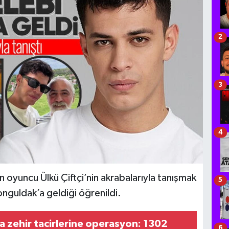
2
3
4
in oyuncu Ülkü Çiftçi’nin akrabalarıyla tanışmak
5
onguldak’a geldiği öğrenildi.
 zehir tacirlerine operasyon: 1302
6