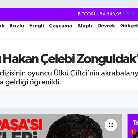
DOLAR
47,6006
%0.06
EURO
55,0250
%0.02
ak
Kozlu
Ereğli
Çaycuma
Alaplı
Devrek
Gökçe
STERLİN
64,2398
%0.2
GRAM ALTIN
6513.94
%0.32
sı Hakan Çelebi Zonguldak
BİST100
13.768
%48
BITCOIN
64.643,95
%0.16
dizisinin oyuncu Ülkü Çiftçi’nin akrabalarıy
 geldiği öğrenildi.
T
1