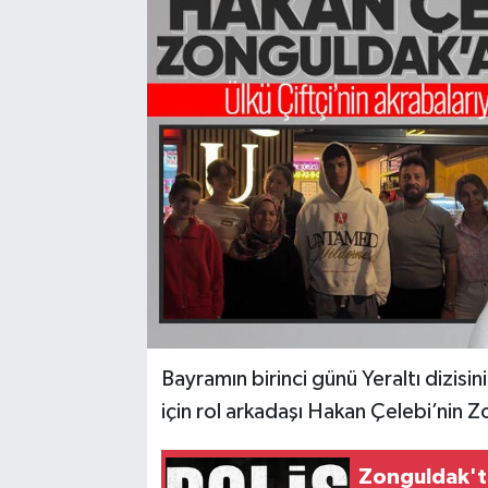
Karabük
Spor
Ulusal
Bayramın birinci günü Yeraltı dizisin
için rol arkadaşı Hakan Çelebi’nin Z
Zonguldak'ta