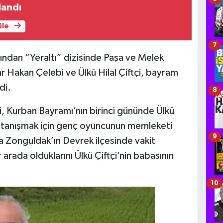
landı
üle
7
ndan “Yeraltı” dizisinde Paşa ve Melek
r Hakan Çelebi ve Ülkü Hilal Çiftçi, bayram
di.
8
i, Kurban Bayramı’nın birinci gününde Ülkü
ıyla tanışmak için genç oyuncunun memleketi
9
 Zonguldak’ın Devrek ilçesinde vakit
ir arada olduklarını Ülkü Çiftçi’nin babasının
10