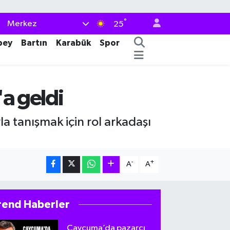
°
Merkez
25
bey
Bartın
Karabük
Spor
'a geldi
la tanışmak için rol arkadaşı
-
+
A
A
rend Haberler
Çaycuma’da pazarcı