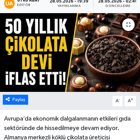
UTKU ABAY
28.05.2026 - 19:39
28.05.2026 - 02:40
EDITÖR
YAYINLANMA
GÜNCELLEME
Karabük
Spor
Ulusal
Paylaş
-
+
A
A
Avrupa’da ekonomik dalgalanmanın etkileri gıda
sektöründe de hissedilmeye devam ediyor.
Almanya merkezli köklü çikolata üreticisi