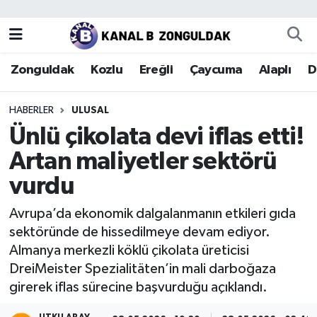
Zonguldak
Zonguldak Nöbetçi Eczaneler
Zonguldak
Kozlu
Ereğli
Çaycuma
Alaplı
D
Kozlu
Zonguldak Hava Durumu
HABERLER
ULUSAL
Ereğli
Zonguldak Trafik Yoğunluk Haritası
Ünlü çikolata devi iflas etti!
Artan maliyetler sektörü
Çaycuma
Puan Durumu ve Fikstür
vurdu
Alaplı
Tüm Manşetler
Avrupa’da ekonomik dalgalanmanın etkileri gıda
sektöründe de hissedilmeye devam ediyor.
Devrek
Son Dakika Haberleri
Almanya merkezli köklü çikolata üreticisi
DreiMeister Spezialitäten’in mali darboğaza
Gökçebey
Haber Arşivi
girerek iflas sürecine başvurduğu açıklandı.
Bartın