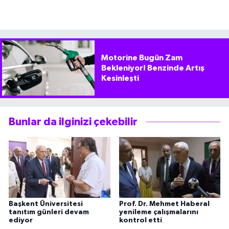
Motorine Bugün Zam
Bekleniyor! Benzinde Artış
Kesinleşti
Bunlar da ilginizi çekebilir
Başkent Üniversitesi
Prof. Dr. Mehmet Haberal
tanıtım günleri devam
yenileme çalışmalarını
ediyor
kontrol etti