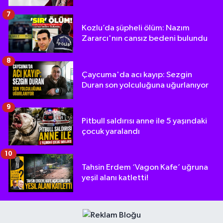
7
Kozlu’da şüpheli ölüm: Nazım
Zararcı'nın cansız bedeni bulundu
8
Çaycuma'da acı kayıp: Sezgin
Duran son yolculuğuna uğurlanıyor
9
Pitbull saldırısı anne ile 5 yaşındaki
çocuk yaralandı
10
Tahsin Erdem ‘Vagon Kafe’ uğruna
yeşil alanı katletti!