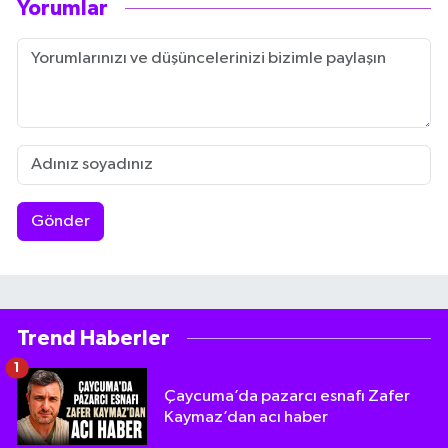
Yorumlar
Gönder
Trend Haberler
1
Çaycuma’da pazarcı esnafı Zafer
Kaymaz’dan acı haber