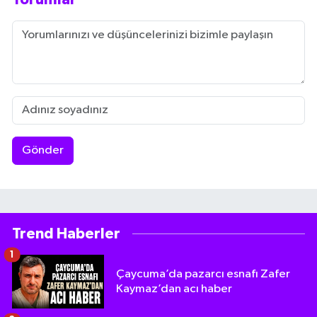
Gönder
Trend Haberler
1
Çaycuma’da pazarcı esnafı Zafer
Kaymaz’dan acı haber