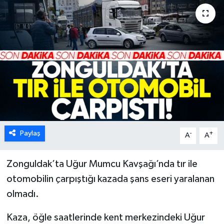
Karabük
Spor
Ulusal
Paylaş
-
+
A
A
Zonguldak’ta Uğur Mumcu Kavşağı’nda tır ile
otomobilin çarpıştığı kazada şans eseri yaralanan
olmadı.
Kaza, öğle saatlerinde kent merkezindeki Uğur