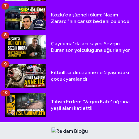
7
Kozlu’da şüpheli ölüm: Nazım
Zararcı'nın cansız bedeni bulundu
8
Çaycuma'da acı kayıp: Sezgin
Duran son yolculuğuna uğurlanıyor
9
Pitbull saldırısı anne ile 5 yaşındaki
çocuk yaralandı
10
Tahsin Erdem ‘Vagon Kafe’ uğruna
yeşil alanı katletti!