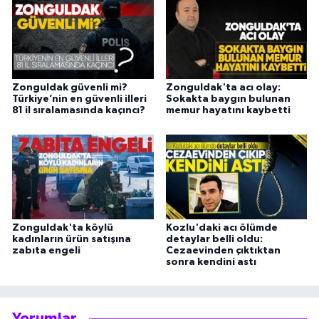
Zonguldak güvenli mi?
Zonguldak'ta acı olay:
Türkiye’nin en güvenli illeri
Sokakta baygın bulunan
81 il sıralamasında kaçıncı?
memur hayatını kaybetti
Zonguldak'ta köylü
Kozlu'daki acı ölümde
kadınların ürün satışına
detaylar belli oldu:
zabıta engeli
Cezaevinden çıktıktan
sonra kendini astı
Yorumlar