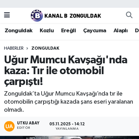
Zonguldak
Zonguldak Nöbetçi Eczaneler
Zonguldak
Kozlu
Ereğli
Çaycuma
Alaplı
D
Kozlu
Zonguldak Hava Durumu
HABERLER
ZONGULDAK
Ereğli
Zonguldak Trafik Yoğunluk Haritası
Uğur Mumcu Kavşağı'nda
kaza: Tır ile otomobil
Çaycuma
Puan Durumu ve Fikstür
çarpıştı!
Alaplı
Tüm Manşetler
Zonguldak’ta Uğur Mumcu Kavşağı’nda tır ile
otomobilin çarpıştığı kazada şans eseri yaralanan
Devrek
Son Dakika Haberleri
olmadı.
Gökçebey
Haber Arşivi
UTKU ABAY
05.11.2025 - 14:12
EDITÖR
YAYINLANMA
Bartın