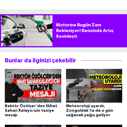
Motorine Bugün Zam
Bekleniyor! Benzinde Artış
Kesinleşti
Bunlar da ilginizi çekebilir
Rektör Özölçer'den Nihat
Meteoroloji uyardı,
Şahan Kalaycı için taziye
Zonguldak'ta da o gün
mesajı
sağanak yağış geliyor