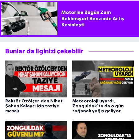
Motorine Bugün Zam
Bekleniyor! Benzinde Artış
Kesinleşti
Bunlar da ilginizi çekebilir
Rektör Özölçer'den Nihat
Meteoroloji uyardı,
Şahan Kalaycı için taziye
Zonguldak'ta da o gün
mesajı
sağanak yağış geliyor