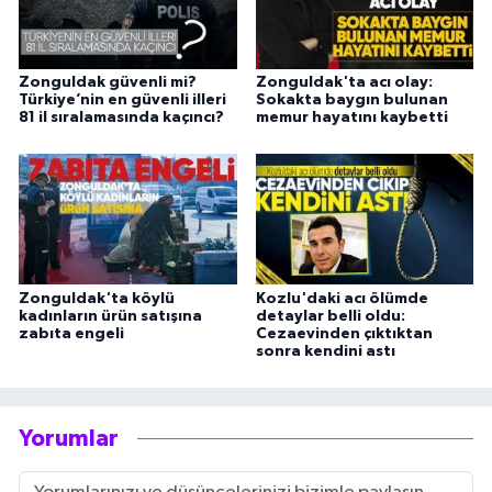
Zonguldak güvenli mi?
Zonguldak'ta acı olay:
Türkiye’nin en güvenli illeri
Sokakta baygın bulunan
81 il sıralamasında kaçıncı?
memur hayatını kaybetti
Zonguldak'ta köylü
Kozlu'daki acı ölümde
kadınların ürün satışına
detaylar belli oldu:
zabıta engeli
Cezaevinden çıktıktan
sonra kendini astı
Yorumlar