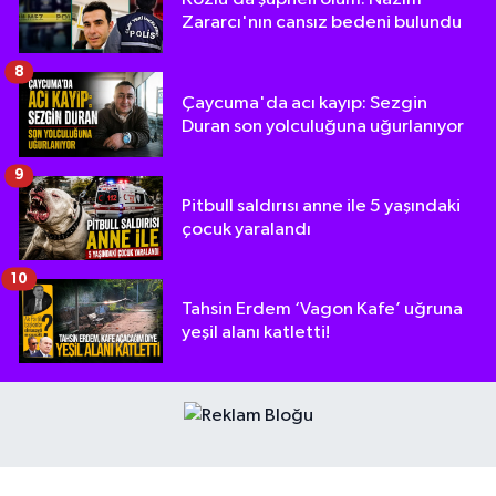
Zararcı'nın cansız bedeni bulundu
8
Çaycuma'da acı kayıp: Sezgin
Duran son yolculuğuna uğurlanıyor
9
Pitbull saldırısı anne ile 5 yaşındaki
çocuk yaralandı
10
Tahsin Erdem ‘Vagon Kafe’ uğruna
yeşil alanı katletti!