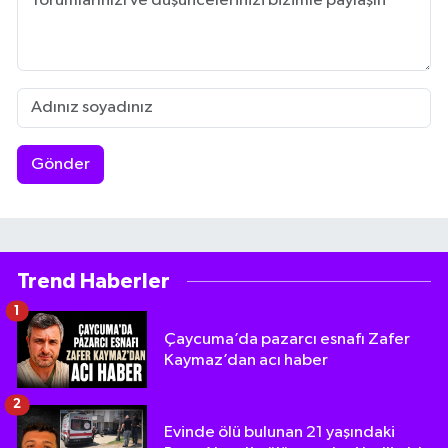
Gönder
Trend Haberler
1
Çaycuma’da pazarcı esnafı Zafer
Kaymaz’dan acı haber
2
Evinde ölü bulunan 21 yaşındaki