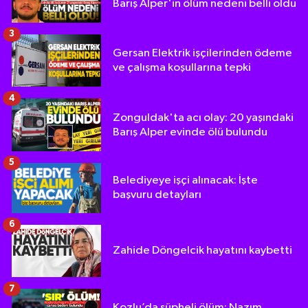
Barış Alper'in ölüm nedeni belli oldu
3
Gersan Elektrik işçilerinden ödeme
ve çalışma koşullarına tepki
4
Zonguldak'ta acı olay: 20 yaşındaki
Barış Alper evinde ölü bulundu
5
Belediyeye işçi alınacak: İşte
başvuru detayları
6
Zahide Döngelcik hayatını kaybetti
7
Kozlu’da şüpheli ölüm: Nazım