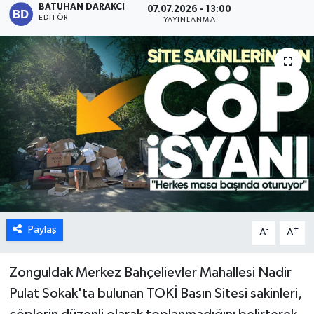
BATUHAN DARAKCI
07.07.2026 - 13:00
EDITÖR
YAYINLANMA
Karabük
Spor
Ulusal
Paylaş
-
+
A
A
Zonguldak Merkez Bahçelievler Mahallesi Nadir
Pulat Sokak'ta bulunan TOKİ Basın Sitesi sakinleri,