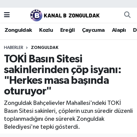
Zonguldak
Zonguldak Nöbetçi Eczaneler
Zonguldak
Kozlu
Ereğli
Çaycuma
Alaplı
D
Kozlu
Zonguldak Hava Durumu
HABERLER
ZONGULDAK
Ereğli
Zonguldak Trafik Yoğunluk Haritası
TOKİ Basın Sitesi
sakinlerinden çöp isyanı:
Çaycuma
Puan Durumu ve Fikstür
"Herkes masa başında
Alaplı
Tüm Manşetler
oturuyor"
Devrek
Son Dakika Haberleri
Zonguldak Bahçelievler Mahallesi'ndeki TOKİ
Basın Sitesi sakinleri, çöplerin uzun süredir düzenli
Gökçebey
Haber Arşivi
toplanmadığını öne sürerek Zonguldak
Belediyesi'ne tepki gösterdi.
Bartın