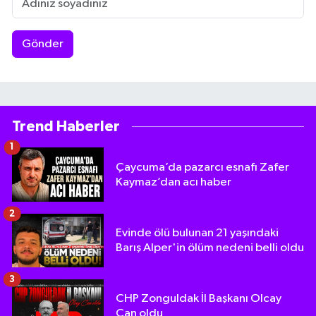
Gönder
Trend Haberler
1
Çaycuma’da pazarcı esnafı Zafer
Kaymaz’dan acı haber
2
Evinde ölü bulunan 21 yaşındaki
Barış Alper'in ölüm nedeni belli oldu
3
CHP Zonguldak İl Başkanı Olcay
Can oldu