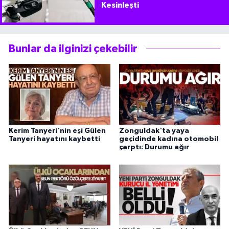
Kesinleşti
Bunlar da ilginizi çekebilir
Kerim Tanyeri'nin eşi Gülen
Zonguldak'ta yaya
Tanyeri hayatını kaybetti
geçidinde kadına otomobil
çarptı: Durumu ağır