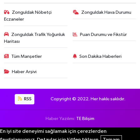
Zonguldak Nöbetçi
Zonguldak Hava Durumu
Eczaneler
Zonguldak Trafik Yoğunluk
Puan Durumu ve Fikstür
Haritası
Tüm Manşetler
Son Dakika Haberleri
Haber Arşivi
RSS
Copyright © 2022. Her hakkı saklıdır.
Haber Yazılımı:
TE Bilişim
En iyi site deneyimi sağlamak için çerezlerden
faydalanıyoruz. Detaylar için lütfen tıklayın.
Tamam