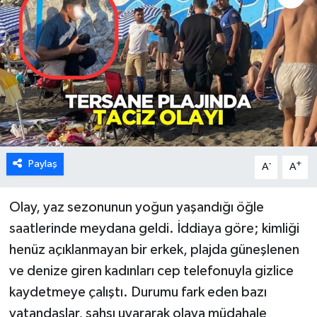
Karabük
Spor
Ulusal
Paylaş
-
+
A
A
Olay, yaz sezonunun yoğun yaşandığı öğle
saatlerinde meydana geldi. İddiaya göre; kimliği
henüz açıklanmayan bir erkek, plajda güneşlenen
ve denize giren kadınları cep telefonuyla gizlice
kaydetmeye çalıştı. Durumu fark eden bazı
vatandaşlar, şahsı uyararak olaya müdahale