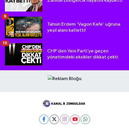
Zahide Döngelcik hayatını kaybetti
9
Tahsin Erdem ‘Vagon Kafe’ uğruna
yeşil alanı katletti!
10
CHP’den Yeni Parti’ye geçen
yönetimdeki eksikler dikkat çekti