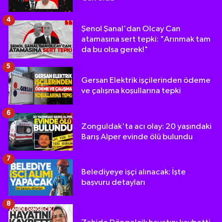
4
Şenol Şanal'dan Olcay Can
atamasına sert tepki: "Arınmak tam
da bu olsa gerek!"
5
Gersan Elektrik işçilerinden ödeme
ve çalışma koşullarına tepki
6
Zonguldak'ta acı olay: 20 yaşındaki
Barış Alper evinde ölü bulundu
7
Belediyeye işçi alınacak: İşte
başvuru detayları
8