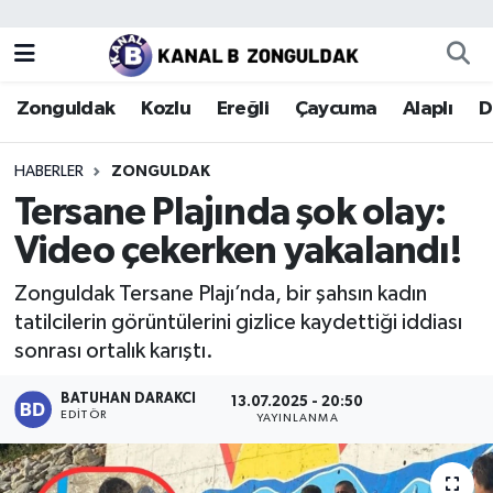
Zonguldak
Zonguldak Nöbetçi Eczaneler
Zonguldak
Kozlu
Ereğli
Çaycuma
Alaplı
D
Kozlu
Zonguldak Hava Durumu
HABERLER
ZONGULDAK
Ereğli
Zonguldak Trafik Yoğunluk Haritası
Tersane Plajında şok olay:
Video çekerken yakalandı!
Çaycuma
Puan Durumu ve Fikstür
Zonguldak Tersane Plajı’nda, bir şahsın kadın
Alaplı
Tüm Manşetler
tatilcilerin görüntülerini gizlice kaydettiği iddiası
sonrası ortalık karıştı.
Devrek
Son Dakika Haberleri
BATUHAN DARAKCI
13.07.2025 - 20:50
EDITÖR
Gökçebey
Haber Arşivi
YAYINLANMA
Bartın