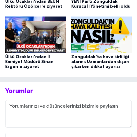
Ülkü Ocakları'ndan BEUN
YENİ Parti Zonguldak
Rektörü Özölçer'e ziyaret
Kurucu İl Yönetimi belli oldu
Ülkü Ocakları'ndan İl
Zonguldak'ta hava kirliliği
Emniyet Müdürü Sinan
alarmı: Uzmanlardan dışarı
Ergen'e ziyaret
çıkarken dikkat uyarısı
Yorumlar