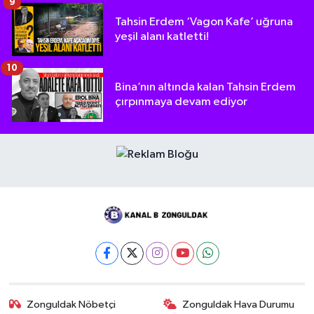
9
Tahsin Erdem ‘Vagon Kafe’ uğruna
yeşil alanı katletti!
10
Bina’nın altında kalan Tahsin Erdem
çırpınmaya devam ediyor
Zonguldak Nöbetçi
Zonguldak Hava Durumu