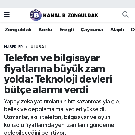
Zonguldak
Zonguldak Nöbetçi Eczaneler
Zonguldak
Kozlu
Ereğli
Çaycuma
Alaplı
D
Kozlu
Zonguldak Hava Durumu
HABERLER
ULUSAL
Ereğli
Zonguldak Trafik Yoğunluk Haritası
Telefon ve bilgisayar
fiyatlarına büyük zam
Çaycuma
Puan Durumu ve Fikstür
yolda: Teknoloji devleri
Alaplı
Tüm Manşetler
bütçe alarmı verdi
Devrek
Son Dakika Haberleri
Yapay zeka yatırımlarının hız kazanmasıyla çip,
bellek ve depolama maliyetleri yükseldi.
Gökçebey
Haber Arşivi
Uzmanlar, akıllı telefon, bilgisayar ve oyun
konsolu fiyatlarında yeni zamların gündeme
Bartın
gelebileceğini belirtiyor.