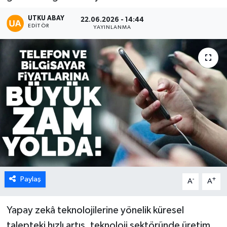
Karabük
UTKU ABAY
22.06.2026 - 14:44
EDITÖR
YAYINLANMA
Spor
Ulusal
Paylaş
-
+
A
A
Yapay zekâ teknolojilerine yönelik küresel
talepteki hızlı artış, teknoloji sektöründe üretim