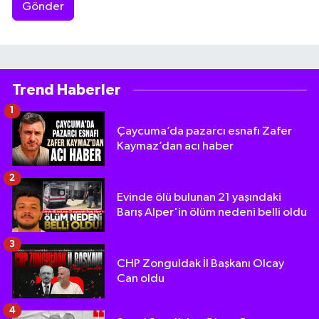
Gönder
Trend Haberler
1
Çaycuma’da pazarcı esnafı Zafer
Kaymaz’dan acı haber
2
Evinde ölü bulunan 21 yaşındaki
Barış Alper'in ölüm nedeni belli oldu
3
CHP Zonguldak İl Başkanı Olcay
Can oldu
4