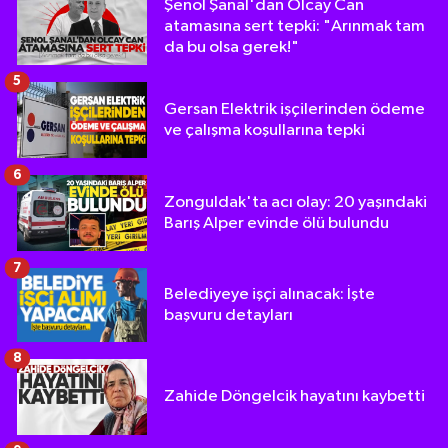
Şenol Şanal'dan Olcay Can
atamasına sert tepki: "Arınmak tam
da bu olsa gerek!"
5
Gersan Elektrik işçilerinden ödeme
ve çalışma koşullarına tepki
6
Zonguldak'ta acı olay: 20 yaşındaki
Barış Alper evinde ölü bulundu
7
Belediyeye işçi alınacak: İşte
başvuru detayları
8
Zahide Döngelcik hayatını kaybetti