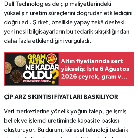
Dell Technologies de çip maliyetlerindeki
yükselişin üretim süreçlerini doğrudan etkilediğini
doğruladı. Şirket, özellikle yapay zekâ destekli
yeni nesil bilgisayarların bu tedarik sıkışıklığından
daha fazla etkilendiğini vurguladı.
Altın fiyatlarında sert
yükseliş: İşte 6 Ağustos
2026 çeyrek, gram ve
yarım altın satış fiyatları
ÇİP ARZ SIKINTISI FİYATLARI BASKILIYOR
Veri merkezlerine yönelik yoğun talep, gelişmiş
bellek ve işlemci üretiminde kapasite baskısı
oluşturuyor. Bu durum, küresel teknoloji tedarik