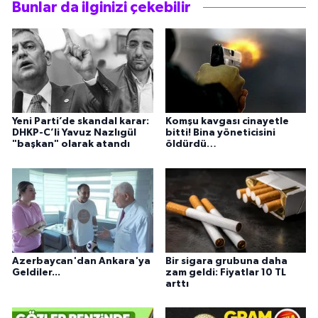
Bunlar da ilginizi çekebilir
Yeni Parti’de skandal karar:
Komşu kavgası cinayetle
DHKP-C’li Yavuz Nazlıgül
bitti! Bina yöneticisini
"başkan" olarak atandı
öldürdü…
Azerbaycan'dan Ankara'ya
Bir sigara grubuna daha
Geldiler...
zam geldi: Fiyatlar 10 TL
arttı