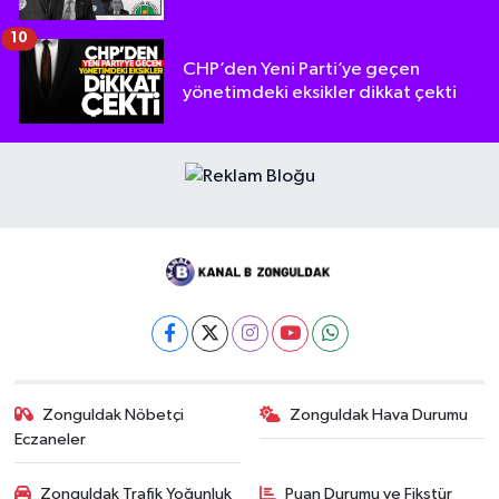
10
CHP’den Yeni Parti’ye geçen
yönetimdeki eksikler dikkat çekti
Zonguldak Nöbetçi
Zonguldak Hava Durumu
Eczaneler
Zonguldak Trafik Yoğunluk
Puan Durumu ve Fikstür