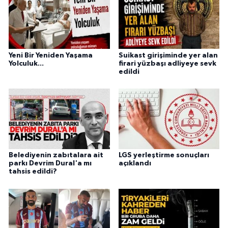
Yeni Bir Yeniden Yaşama
Suikast girişiminde yer alan
Yolculuk...
firari yüzbaşı adliyeye sevk
edildi
Belediyenin zabıtalara ait
LGS yerleştirme sonuçları
parkı Devrim Dural'a mı
açıklandı
tahsis edildi?