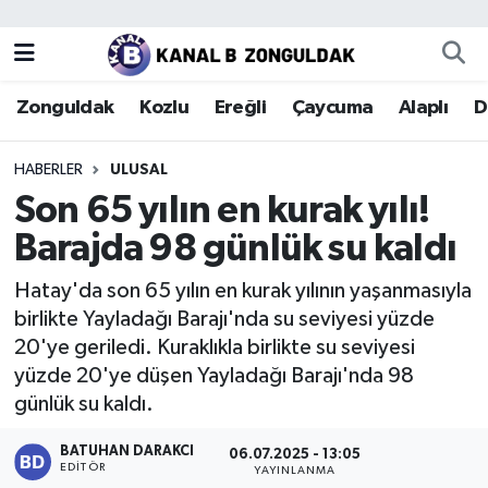
Zonguldak
Zonguldak Nöbetçi Eczaneler
Zonguldak
Kozlu
Ereğli
Çaycuma
Alaplı
D
Kozlu
Zonguldak Hava Durumu
HABERLER
ULUSAL
Ereğli
Zonguldak Trafik Yoğunluk Haritası
Son 65 yılın en kurak yılı!
Barajda 98 günlük su kaldı
Çaycuma
Puan Durumu ve Fikstür
Hatay'da son 65 yılın en kurak yılının yaşanmasıyla
Alaplı
Tüm Manşetler
birlikte Yayladağı Barajı'nda su seviyesi yüzde
20'ye geriledi. Kuraklıkla birlikte su seviyesi
Devrek
Son Dakika Haberleri
yüzde 20'ye düşen Yayladağı Barajı'nda 98
günlük su kaldı.
Gökçebey
Haber Arşivi
BATUHAN DARAKCI
06.07.2025 - 13:05
Bartın
EDITÖR
YAYINLANMA