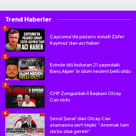
Trend Haberler
1
Çaycuma’da pazarcı esnafı Zafer
Kaymaz’dan acı haber
2
Evinde ölü bulunan 21 yaşındaki
Barış Alper'in ölüm nedeni belli oldu
3
CHP Zonguldak İl Başkanı Olcay
Can oldu
4
Şenol Şanal'dan Olcay Can
atamasına sert tepki: "Arınmak tam
da bu olsa gerek!"