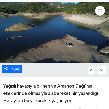
Karabük
Spor
Ulusal
Paylaş
-
+
A
A
Yağışlı havasıyla bilinen ve Amanos Dağı'nın
eteklerinde olmasıyla
su
bereketinin yaşandığı
Hatay
'da bu yıl
kuraklık
yaşanıyor.