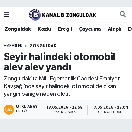
Zonguldak
Zonguldak Nöbetçi Eczaneler
Zonguldak
Kozlu
Ereğli
Çaycuma
Alaplı
D
Kozlu
Zonguldak Hava Durumu
HABERLER
ZONGULDAK
Ereğli
Zonguldak Trafik Yoğunluk Haritası
Seyir halindeki otomobil
alev alev yandı
Çaycuma
Puan Durumu ve Fikstür
Zonguldak’ta Milli Egemenlik Caddesi Emniyet
Alaplı
Tüm Manşetler
Kavşağı’nda seyir halindeki otomobilde çıkan
yangın paniğe neden oldu.
Devrek
Son Dakika Haberleri
UTKU ABAY
13.05.2026 - 22:59
13.05.2026 - 23:04
EDITÖR
Gökçebey
Haber Arşivi
YAYINLANMA
GÜNCELLEME
Bartın