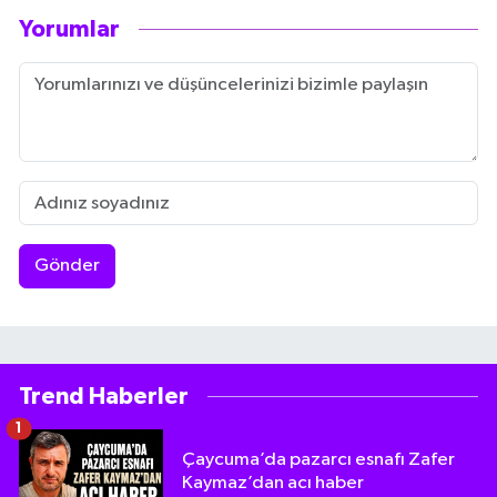
Yorumlar
Gönder
Trend Haberler
1
Çaycuma’da pazarcı esnafı Zafer
Kaymaz’dan acı haber