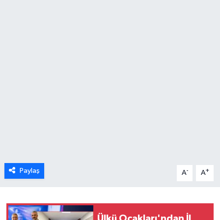
Karabük
Spor
Ulusal
Paylaş
-
+
A
A
Ülkü Ocakları'ndan İl