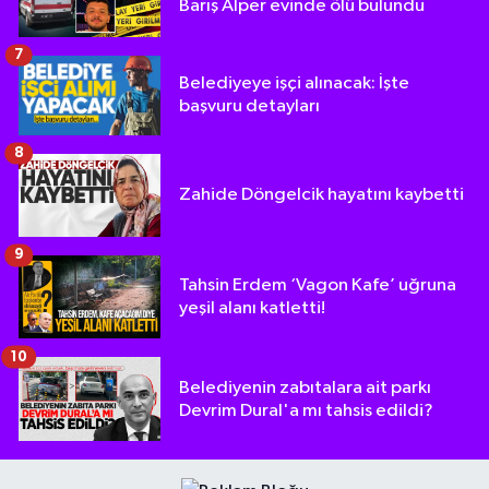
Barış Alper evinde ölü bulundu
7
Belediyeye işçi alınacak: İşte
başvuru detayları
8
Zahide Döngelcik hayatını kaybetti
9
Tahsin Erdem ‘Vagon Kafe’ uğruna
yeşil alanı katletti!
10
Belediyenin zabıtalara ait parkı
Devrim Dural'a mı tahsis edildi?