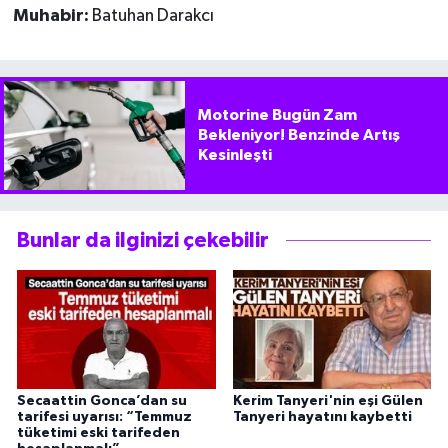
Muhabir:
Batuhan Darakcı
Motorine Bugün Zam
Bekleniyor! Benzinde Artış
Kesinleşti
Bunlar da ilginizi çekebilir
Secaattin Gonca’dan su
Kerim Tanyeri'nin eşi Gülen
tarifesi uyarısı: “Temmuz
Tanyeri hayatını kaybetti
tüketimi eski tarifeden