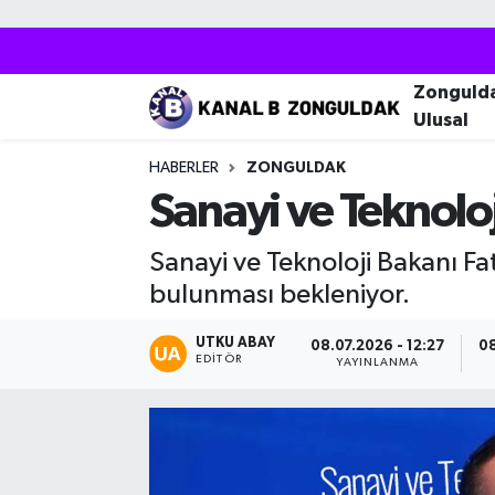
Zonguldak
Zonguldak Nöbetçi Eczaneler
Zonguld
Ulusal
Kozlu
Zonguldak Hava Durumu
HABERLER
ZONGULDAK
Ereğli
Zonguldak Trafik Yoğunluk Haritası
Sanayi ve Teknoloj
Çaycuma
Puan Durumu ve Fikstür
Sanayi ve Teknoloji Bakanı F
bulunması bekleniyor.
Alaplı
Tüm Manşetler
UTKU ABAY
08.07.2026 - 12:27
08
EDITÖR
Devrek
Son Dakika Haberleri
YAYINLANMA
Gökçebey
Haber Arşivi
Bartın