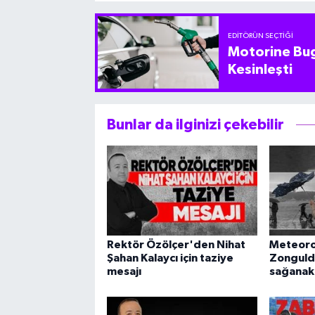
EDITÖRÜN SEÇTIĞI
Motorine Bug
Kesinleşti
Bunlar da ilginizi çekebilir
Rektör Özölçer'den Nihat
Meteorol
Şahan Kalaycı için taziye
Zonguld
mesajı
sağanak 