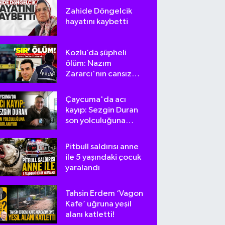
Zahide Döngelcik
hayatını kaybetti
Kozlu’da şüpheli
ölüm: Nazım
Zararcı'nın cansız
bedeni bulundu
Çaycuma'da acı
kayıp: Sezgin Duran
son yolculuğuna
uğurlanıyor
Pitbull saldırısı anne
ile 5 yaşındaki çocuk
yaralandı
Tahsin Erdem ‘Vagon
Kafe’ uğruna yeşil
alanı katletti!