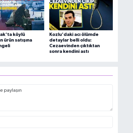
ak'ta köylü
Kozlu'daki acı ölümde
n ürün satışına
detaylar belli oldu:
ngeli
Cezaevinden çıktıktan
sonra kendini astı