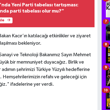
'nda Yeni Parti tabelası tartışması:
nda parti tabelası olur mu?"
üle
7
an Kacır’ın katılacağı etkinlikler ve ziyaret
aşılması bekleniyor.
8
Sanayi ve Teknoloji Bakanımız Sayın Mehmet
büyük bir memnuniyet duyacağız. Birlik ve
9
 adımın şehrimizi Türkiye Yüzyılı hedeflerine
. Hemşehrilerimizin refahı ve geleceği için
." ifadelerine yer verdi.
10