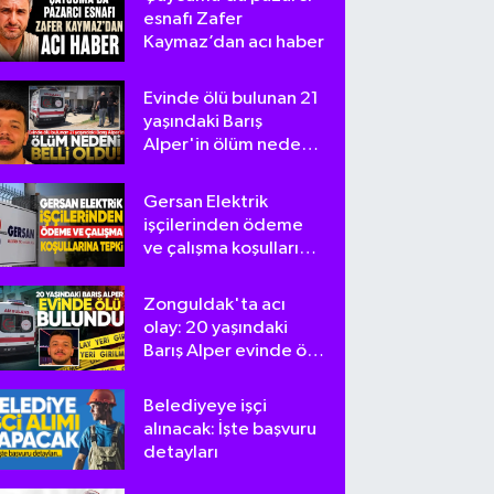
esnafı Zafer
Kaymaz’dan acı haber
Evinde ölü bulunan 21
yaşındaki Barış
Alper'in ölüm nedeni
belli oldu
Gersan Elektrik
işçilerinden ödeme
ve çalışma koşullarına
tepki
Zonguldak'ta acı
olay: 20 yaşındaki
Barış Alper evinde ölü
bulundu
Belediyeye işçi
alınacak: İşte başvuru
detayları