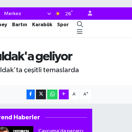
°
Merkez
26
bey
Bartın
Karabük
Spor
uldak'a geliyor
dak’ta çeşitli temaslarda
-
+
A
A
rend Haberler
Çaycuma’da pazarcı