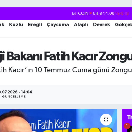
BITCOIN
64.944,08
%-0.18
DOLAR
47,7436
%0.18
ak
Kozlu
Ereğli
Çaycuma
Alaplı
Devrek
Gökçe
EURO
55,2510
%0.32
STERLİN
64,4811
%0.38
i Bakanı Fatih Kacır Zong
GRAM ALTIN
6660.55
%0.03
BİST100
13.779
%-14
atih Kacır’ın 10 Temmuz Cuma günü Zongul
.07.2026 - 14:04
GÜNCELLEME
T
1