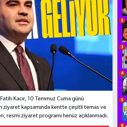
2
3
4
 Fatih Kacır, 10 Temmuz Cuma günü
5
n ziyaret kapsamında kentte çeşitli temas ve
n, resmi ziyaret programı henüz açıklanmadı.
6