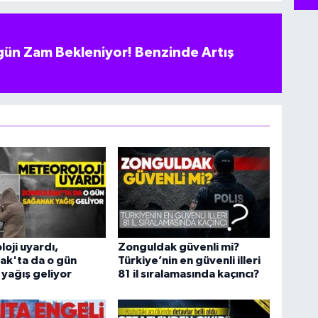
ün Zam Bekleniyor! Benzinde Artış
oji uyardı,
Zonguldak güvenli mi?
ak'ta da o gün
Türkiye’nin en güvenli illeri
yağış geliyor
81 il sıralamasında kaçıncı?