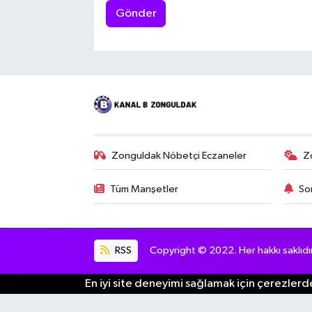
Gönder
Zonguldak Nöbetçi Eczaneler
Z
Tüm Manşetler
So
RSS
Copyright © 2022. Her hakkı saklıdır
En iyi site deneyimi sağlamak için çerezlerde