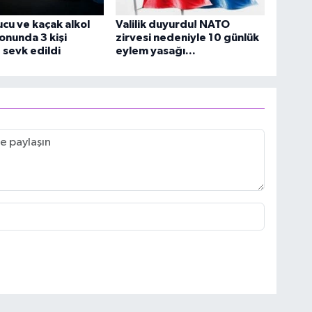
cu ve kaçak alkol
Valilik duyurdu! NATO
nunda 3 kişi
zirvesi nedeniyle 10 günlük
 sevk edildi
eylem yasağı...