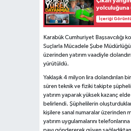
Çıkan yangın
yolculuğuna 
İçeriği Görünt
Karabük Cumhuriyet Başsavcılığı ko
Suçlarla Mücadele Şube Müdürlüğü v
üzerinden yatırım vaadiyle dolandırı
yürütüldü.
Yaklaşık 4 milyon lira dolandırılan b
süren teknik ve fiziki takipte şüphe
yatırım yaparak yüksek kazanç elde 
belirlendi. Şüphelilerin oluşturdukları
kişilere sanal numaralar üzerinden 
yatırım uygulamalarını telefonlarına
payı göndererek güven sağladıktan 