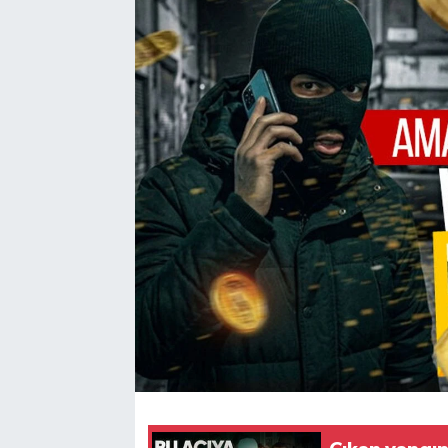
Karabük
Spor
Ulusal