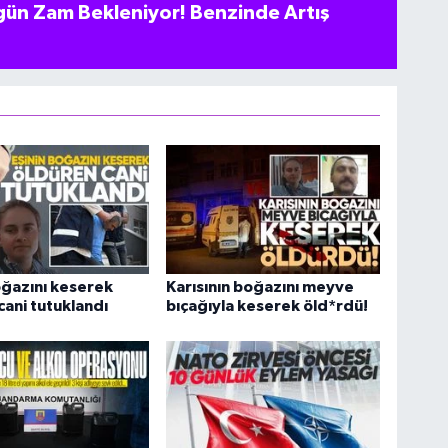
ün Zam Bekleniyor! Benzinde Artış
oğazını keserek
Karısının boğazını meyve
cani tutuklandı
bıçağıyla keserek öld*rdü!