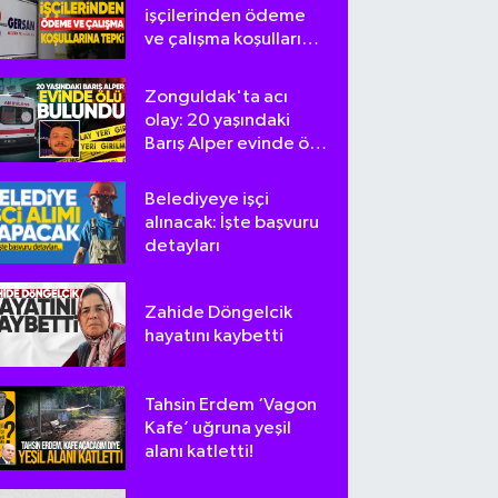
işçilerinden ödeme
ve çalışma koşullarına
tepki
Zonguldak'ta acı
olay: 20 yaşındaki
Barış Alper evinde ölü
bulundu
Belediyeye işçi
alınacak: İşte başvuru
detayları
Zahide Döngelcik
hayatını kaybetti
Tahsin Erdem ‘Vagon
Kafe’ uğruna yeşil
alanı katletti!