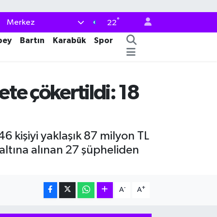
°
Merkez
22
bey
Bartın
Karabük
Spor
ete çökertildi: 18
6 kişiyi yaklaşık 87 milyon TL
ltına alınan 27 şüpheliden
-
+
A
A