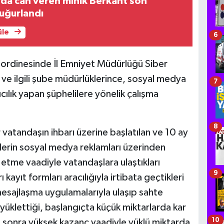
da can veren minik Berkant son
uğurlandı
üle
6
ordinesinde İl Emniyet Müdürlüğü Siber
e ilgili şube müdürlüklerince, sosyal medya
7
cılık yapan şüphelilere yönelik çalışma
8
ir vatandaşın ihbarı üzerine başlatılan ve 10 ay
lilerin sosyal medya reklamları üzerinden
etme vaadiyle vatandaşlara ulaştıkları
9
 kayıt formları aracılığıyla irtibata geçtikleri
mesajlaşma uygulamalarıyla ulaşıp sahte
 yüklettiği, başlangıçta küçük miktarlarda kar
10
sonra yüksek kazanç vaadiyle yüklü miktarda