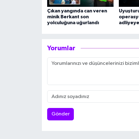
Çıkan yangında can veren
Uyuşturu
minik Berkant son
operasyo
yolculuğuna uğurlandı
adliyeye
Yorumlar
Gönder