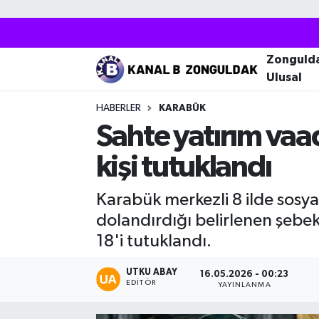
Zonguldak
Zonguldak Nöbetçi Eczaneler
Zonguld
Ulusal
Kozlu
Zonguldak Hava Durumu
HABERLER
KARABÜK
Ereğli
Zonguldak Trafik Yoğunluk Haritası
Sahte yatırım vaad
kişi tutuklandı
Çaycuma
Puan Durumu ve Fikstür
Karabük merkezli 8 ilde sosya
Alaplı
Tüm Manşetler
dolandırdığı belirlenen şebe
Devrek
Son Dakika Haberleri
18'i tutuklandı.
Gökçebey
Haber Arşivi
UTKU ABAY
16.05.2026 - 00:23
EDITÖR
YAYINLANMA
Bartın