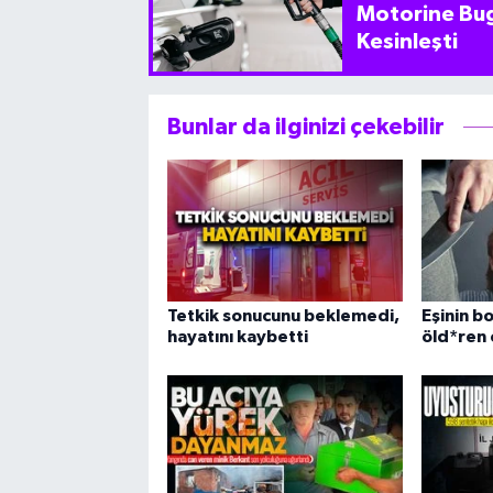
Motorine Bug
Kesinleşti
Bunlar da ilginizi çekebilir
Tetkik sonucunu beklemedi,
Eşinin b
hayatını kaybetti
öld*ren 