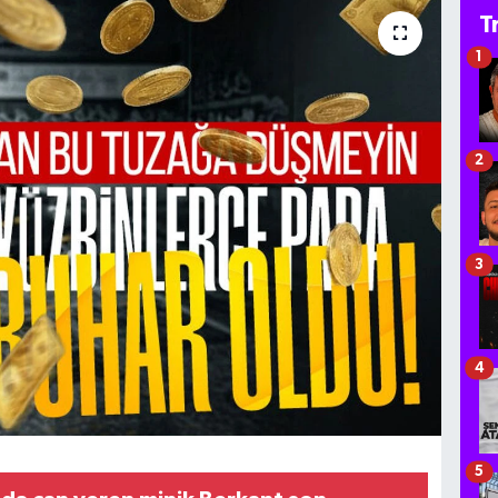
T
1
2
3
4
5