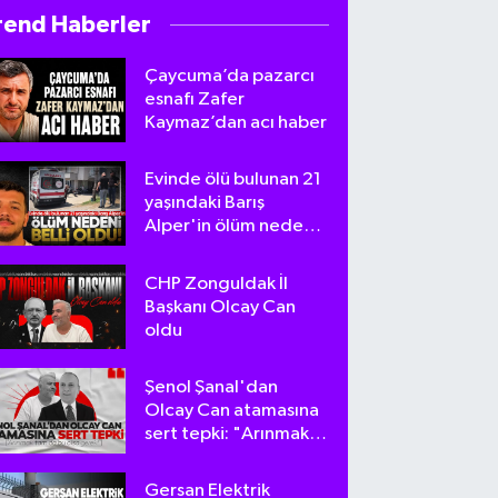
rend Haberler
Çaycuma’da pazarcı
esnafı Zafer
Kaymaz’dan acı haber
Evinde ölü bulunan 21
yaşındaki Barış
Alper'in ölüm nedeni
belli oldu
CHP Zonguldak İl
Başkanı Olcay Can
oldu
Şenol Şanal'dan
Olcay Can atamasına
sert tepki: "Arınmak
tam da bu olsa
gerek!"
Gersan Elektrik