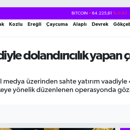
DOLAR
47,7143
%0.16
EURO
55,0317
%-0.02
ak
Kozlu
Ereğli
Çaycuma
Alaplı
Devrek
Gökçe
STERLİN
64,2463
%0.07
GRAM ALTIN
6510.40
%0.45
iyle dolandırıcılık yapan ç
BİST100
13.799
%70
BITCOIN
64.225,61
%-0.63
l medya üzerinden sahte yatırım vaadiyle 4
keye yönelik düzenlenen operasyonda göza