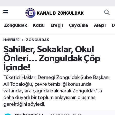
Zonguldak
Zonguldak Nöbetçi Eczaneler
Zonguldak
Kozlu
Ereğli
Çaycuma
Alaplı
D
Kozlu
Zonguldak Hava Durumu
HABERLER
ZONGULDAK
Ereğli
Zonguldak Trafik Yoğunluk Haritası
Sahiller, Sokaklar, Okul
Önleri… Zonguldak Çöp
Çaycuma
Puan Durumu ve Fikstür
İçinde!
Alaplı
Tüm Manşetler
Tüketici Hakları Derneği Zonguldak Şube Başkanı
Ali Topaloğlu, çevre temizliği konusunda
Devrek
Son Dakika Haberleri
vatandaşlara çağrıda bulunarak Zonguldak’ta
daha duyarlı bir toplum anlayışının oluşması
Gökçebey
Haber Arşivi
gerektiğini söyledi.
Bartın