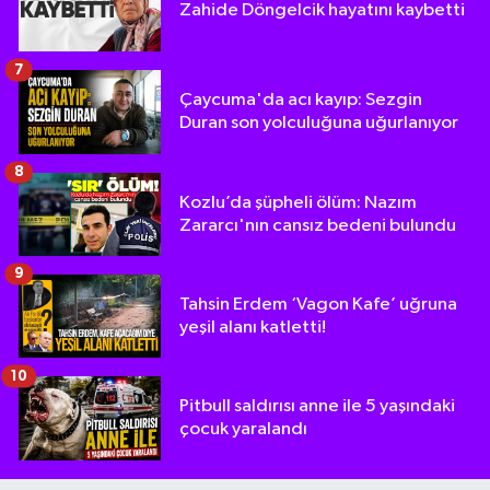
Zahide Döngelcik hayatını kaybetti
7
Çaycuma'da acı kayıp: Sezgin
Duran son yolculuğuna uğurlanıyor
8
Kozlu’da şüpheli ölüm: Nazım
Zararcı'nın cansız bedeni bulundu
9
Tahsin Erdem ‘Vagon Kafe’ uğruna
yeşil alanı katletti!
10
Pitbull saldırısı anne ile 5 yaşındaki
çocuk yaralandı