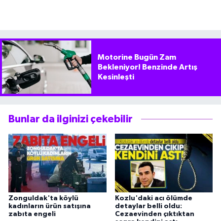
Motorine Bugün Zam
Bekleniyor! Benzinde Artış
Kesinleşti
Bunlar da ilginizi çekebilir
Zonguldak'ta köylü
Kozlu'daki acı ölümde
kadınların ürün satışına
detaylar belli oldu:
zabıta engeli
Cezaevinden çıktıktan