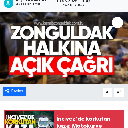
AYŞE İSLAMOĞLU
13.05.2026 - 11:45
HABER EDITÖRÜ
YAYINLANMA
Karabük
Spor
Ulusal
Paylaş
-
+
A
A
İncivez'de korkutan
kaza: Motokurye