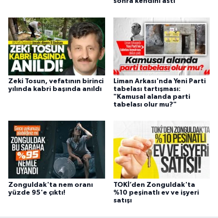
sonra kendini astı
Zeki Tosun, vefatının birinci
Liman Arkası'nda Yeni Parti
yılında kabri başında anıldı
tabelası tartışması:
"Kamusal alanda parti
tabelası olur mu?"
Zonguldak'ta nem oranı
TOKİ’den Zonguldak'ta
yüzde 95'e çıktı!
%10 peşinatlı ev ve işyeri
satışı