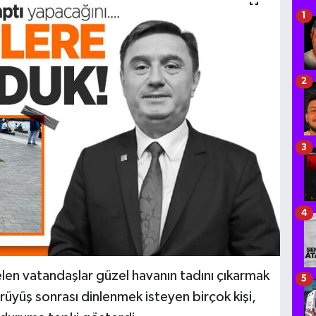
1
2
3
4
len vatandaşlar güzel havanın tadını çıkarmak
5
ürüyüş sonrası dinlenmek isteyen birçok kişi,