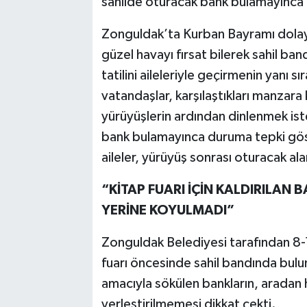
sahilde oturacak bank bulamayınca
Zonguldak’ta Kurban Bayramı dolayı
güzel havayı fırsat bilerek sahil b
tatilini aileleriyle geçirmenin yanı s
vatandaşlar, karşılaştıkları manzara 
yürüyüşlerin ardından dinlenmek ist
bank bulamayınca duruma tepki göst
aileler, yürüyüş sonrası oturacak ala
“KİTAP FUARI İÇİN KALDIRILAN
YERİNE KOYULMADI”
Zonguldak Belediyesi tarafından 8-1
fuarı öncesinde sahil bandında buluna
amacıyla sökülen bankların, aradan
yerleştirilmemesi dikkat çekti.