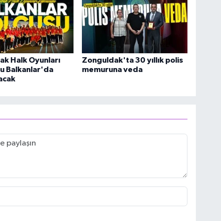
ak Halk Oyunları
Zonguldak'ta 30 yıllık polis
u Balkanlar'da
memuruna veda
acak