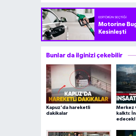
EDITÖRÜN SEÇTIĞI
Motorine Bug
Kesinleşti
Bunlar da ilginizi çekebilir
Kapuz'da hareketli
Merkez 
dakikalar
kalktı: 
edecek!