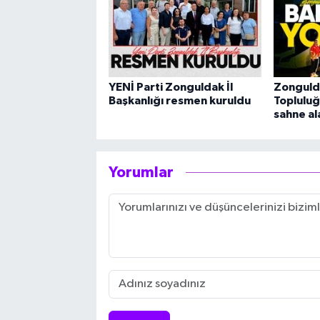
YENİ Parti Zonguldak İl
Zonguld
Başkanlığı resmen kuruldu
Topluluğ
sahne al
Yorumlar