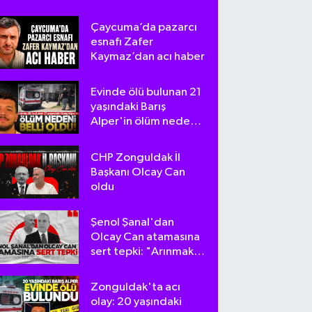
Çaycuma’da pazarcı
esnafı Zafer
Kaymaz’dan acı haber
Evinde ölü bulunan 21
yaşındaki Barış
Alper'in ölüm nedeni
belli oldu
CHP Zonguldak İl
Başkanı Olcay Can
oldu
Şenol Şanal'dan
Olcay Can atamasına
sert tepki: "Arınmak
tam da bu olsa
gerek!"
Zonguldak'ta acı
olay: 20 yaşındaki