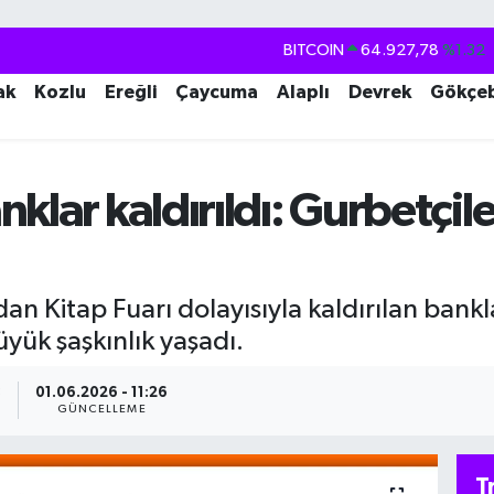
BITCOIN
64.927,78
%1.32
DOLAR
47,5894
%0.08
ak
Kozlu
Ereğli
Çaycuma
Alaplı
Devrek
Gökçe
EURO
55,0398
%-0.02
STERLİN
64,1581
%0.16
GRAM ALTIN
6527.85
%0.54
klar kaldırıldı: Gurbetçil
BİST100
13.703
%11
an Kitap Fuarı dolayısıyla kaldırılan bank
yük şaşkınlık yaşadı.
3
01.06.2026 - 11:26
GÜNCELLEME
T