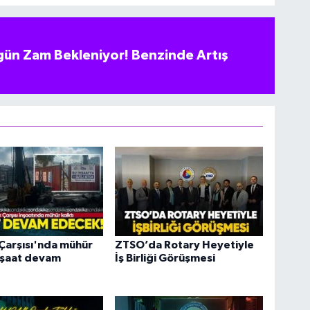
ün Zam Bekleniyor! Benzinde Artış
Çarşısı'nda mühür
ZTSO’da Rotary Heyetiyle
İnşaat devam
İş Birliği Görüşmesi