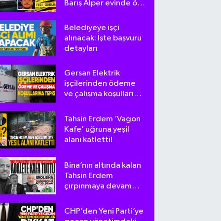
Barış Alper evinde ölü
bulundu
Belediyeye işçi
alınacak: İşte başvuru
detayları
Gersan Elektrik
işçilerinden ödeme
ve çalışma koşullarına
tepki
Tahsin Erdem ‘Vagon
Kafe’ uğruna yeşil
alanı katletti!
Bina’nın altında kalan
Tahsin Erdem
çırpınmaya devam
ediyor
CHP’den Yeni Parti’ye