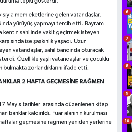
 duruma tepki gösterdi.
6
sıyla memleketlerine gelen vatandaşlar,
andında yürüyüş yapmayı tercih etti. Bayram
ıra kentin sahilinde vakit geçirmek isteyen
7
karşısında ise şaşkınlık yaşadı. Uzun
eyen vatandaşlar, sahil bandında oturacak
erdi. Özellikle yaşlı vatandaşlar ve çocuklu
8
n bulmakta zorlandıklarını ifade etti.
 BANKLAR 2 HAFTA GEÇMESİNE RAĞMEN
9
7 Mayıs tarihleri arasında düzenlenen kitap
n banklar kaldırıldı. Fuar alanının kurulması
 haftalar geçmesine rağmen yeniden yerlerine
10