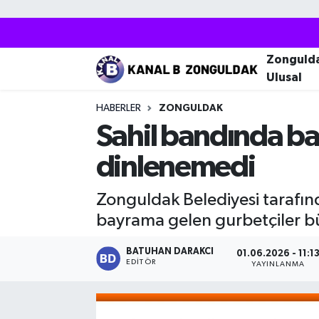
Zonguldak
Zonguldak Nöbetçi Eczaneler
Zonguld
Ulusal
Kozlu
Zonguldak Hava Durumu
HABERLER
ZONGULDAK
Ereğli
Zonguldak Trafik Yoğunluk Haritası
Sahil bandında ban
dinlenemedi
Çaycuma
Puan Durumu ve Fikstür
Zonguldak Belediyesi tarafınd
Alaplı
Tüm Manşetler
bayrama gelen gurbetçiler bü
Devrek
Son Dakika Haberleri
BATUHAN DARAKCI
01.06.2026 - 11:1
EDITÖR
YAYINLANMA
Gökçebey
Haber Arşivi
Bartın