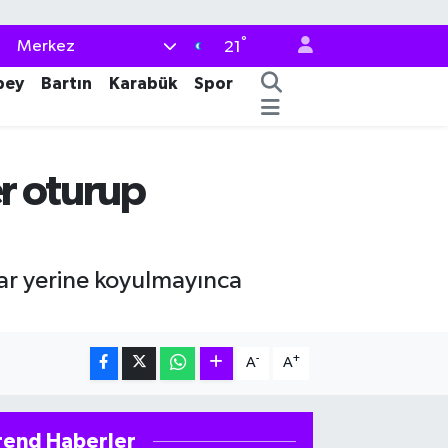
°
Merkez
21
bey
Bartın
Karabük
Spor
er oturup
lar yerine koyulmayınca
-
+
A
A
rend Haberler