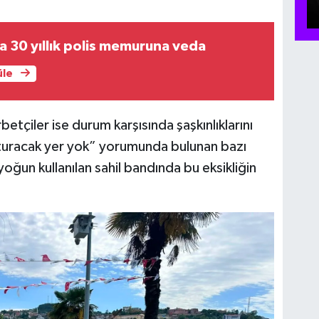
 30 yıllık polis memuruna veda
üle
etçiler ise durum karşısında şaşkınlıklarını
oturacak yer yok” yorumunda bulunan bazı
yoğun kullanılan sahil bandında bu eksikliğin