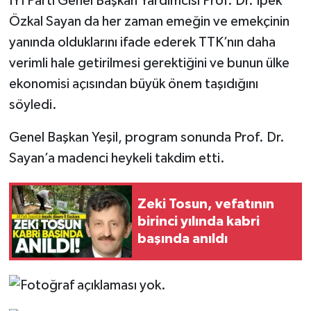
İYİ Parti Genel Başkan Yardımcısı Prof. Dr. İpek
Özkal Sayan da her zaman emeğin ve emekçinin
yanında olduklarını ifade ederek TTK’nın daha
verimli hale getirilmesi gerektiğini ve bunun ülke
ekonomisi açısından büyük önem taşıdığını
söyledi.
Genel Başkan Yeşil, program sonunda Prof. Dr.
Sayan’a madenci heykeli takdim etti.
Zeki Tosun, vefatının
birinci yılında kabri
başında anıldı