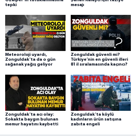
tepki
mesajı
Meteoroloji uyardı,
Zonguldak güvenli mi?
Zonguldak'ta da o gün
Türkiye’nin en güvenli illeri
sağanak yağış geliyor
81 il sıralamasında kaçıncı?
Zonguldak'ta acı olay:
Zonguldak'ta köylü
Sokakta baygın bulunan
kadınların ürün satışına
memur hayatını kaybetti
zabıta engeli