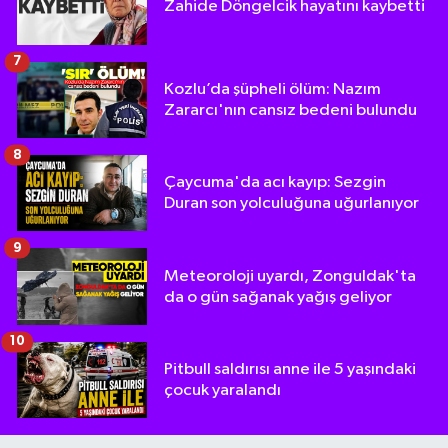
Zahide Döngelcik hayatını kaybetti
7
Kozlu’da şüpheli ölüm: Nazım
Zararcı'nın cansız bedeni bulundu
8
Çaycuma'da acı kayıp: Sezgin
Duran son yolculuğuna uğurlanıyor
9
Meteoroloji uyardı, Zonguldak'ta
da o gün sağanak yağış geliyor
10
Pitbull saldırısı anne ile 5 yaşındaki
çocuk yaralandı