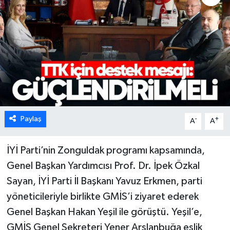
Karabük
Spor
Ulusal
Paylaş
-
+
A
A
İYİ Parti’nin Zonguldak programı kapsamında,
Genel Başkan Yardımcısı Prof. Dr. İpek Özkal
Sayan, İYİ Parti İl Başkanı Yavuz Erkmen, parti
yöneticileriyle birlikte GMİS’i ziyaret ederek
Genel Başkan Hakan Yeşil ile görüştü. Yeşil’e,
GMİS Genel Sekreteri Yener Arslanbuğa eşlik