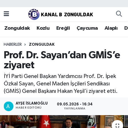
Zonguldak
Zonguldak Nöbetçi Eczaneler
Zonguldak
Kozlu
Ereğli
Çaycuma
Alaplı
D
Kozlu
Zonguldak Hava Durumu
HABERLER
ZONGULDAK
Ereğli
Zonguldak Trafik Yoğunluk Haritası
Prof. Dr. Sayan’dan GMİS’e
ziyaret
Çaycuma
Puan Durumu ve Fikstür
İYİ Parti Genel Başkan Yardımcısı Prof. Dr. İpek
Alaplı
Tüm Manşetler
Özkal Sayan, Genel Maden İşçileri Sendikası
(GMİS) Genel Başkanı Hakan Yeşil’i ziyaret etti.
Devrek
Son Dakika Haberleri
AYŞE İSLAMOĞLU
09.05.2026 - 16:34
HABER EDITÖRÜ
Gökçebey
Haber Arşivi
YAYINLANMA
Bartın