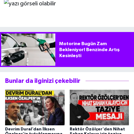
Motorine Bugün Zam
Bekleniyor! Benzinde Artış
Kesinleşti
Bunlar da ilginizi çekebilir
Devrim Dural’dan İlksen
Rektör Özölçer'den Nihat
Özalper’in tutuklanmasına
Şahan Kalaycı için taziye