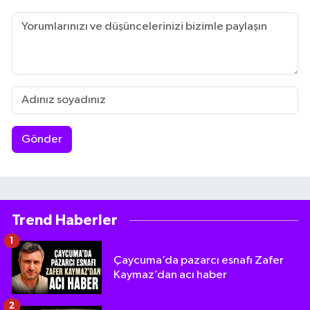
Gönder
Trend Haberler
1
Çaycuma’da pazarcı esnafı Zafer
Kaymaz’dan acı haber
2