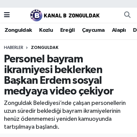
Zonguldak
Zonguldak Nöbetçi Eczaneler
Zonguldak
Kozlu
Ereğli
Çaycuma
Alaplı
D
Kozlu
Zonguldak Hava Durumu
HABERLER
ZONGULDAK
Ereğli
Zonguldak Trafik Yoğunluk Haritası
Personel bayram
ikramiyesi beklerken
Çaycuma
Puan Durumu ve Fikstür
Başkan Erdem sosyal
Alaplı
Tüm Manşetler
medyaya video çekiyor
Devrek
Son Dakika Haberleri
Zonguldak Belediyesi’nde çalışan personellerin
uzun süredir beklediği bayram ikramiyelerinin
Gökçebey
Haber Arşivi
henüz ödenmemesi yeniden kamuoyunda
tartışılmaya başlandı.
Bartın