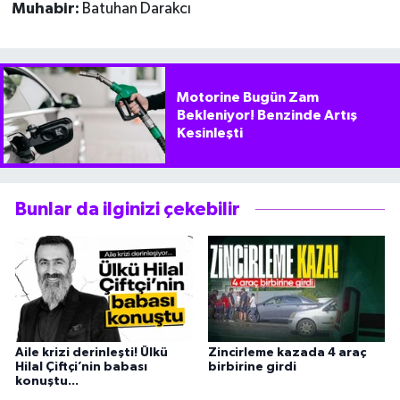
Muhabir:
Batuhan Darakcı
Motorine Bugün Zam
Bekleniyor! Benzinde Artış
Kesinleşti
Bunlar da ilginizi çekebilir
Aile krizi derinleşti! Ülkü
Zincirleme kazada 4 araç
Hilal Çiftçi’nin babası
birbirine girdi
konuştu...