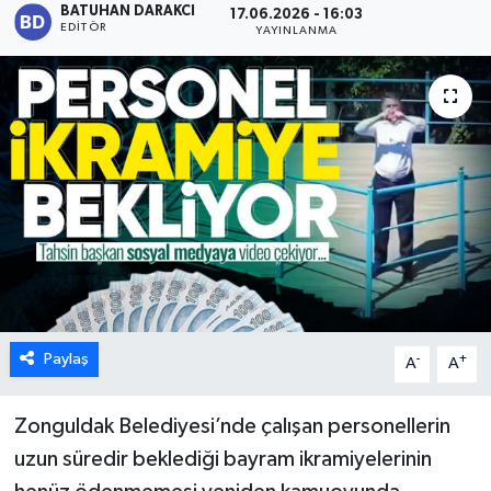
BATUHAN DARAKCI
17.06.2026 - 16:03
EDITÖR
YAYINLANMA
Karabük
Spor
Ulusal
Paylaş
-
+
A
A
Zonguldak Belediyesi’nde çalışan personellerin
uzun süredir beklediği bayram ikramiyelerinin