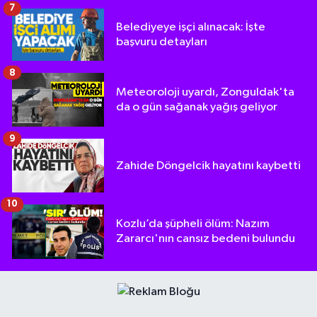
7
Belediyeye işçi alınacak: İşte
başvuru detayları
8
Meteoroloji uyardı, Zonguldak'ta
da o gün sağanak yağış geliyor
9
Zahide Döngelcik hayatını kaybetti
10
Kozlu’da şüpheli ölüm: Nazım
Zararcı'nın cansız bedeni bulundu