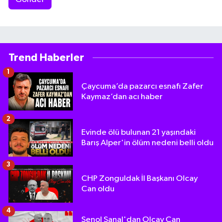
Trend Haberler
1
Çaycuma’da pazarcı esnafı Zafer
Kaymaz’dan acı haber
2
Evinde ölü bulunan 21 yaşındaki
Barış Alper'in ölüm nedeni belli oldu
3
CHP Zonguldak İl Başkanı Olcay
Can oldu
4
Şenol Şanal'dan Olcay Can