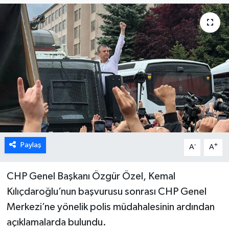
Karabük
Spor
Ulusal
Paylaş
-
+
A
A
CHP Genel Başkanı Özgür Özel, Kemal
Kılıçdaroğlu’nun başvurusu sonrası CHP Genel
Merkezi’ne yönelik polis müdahalesinin ardından
açıklamalarda bulundu.