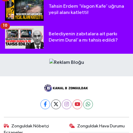
Tahsin Erdem ‘Vagon Kafe’ uğruna
yeşil alanı katletti!
10
Belediyenin zabıtalara ait parkı
Devrim Dural'a mı tahsis edildi?
Zonguldak Nöbetçi
Zonguldak Hava Durumu
Eczaneler