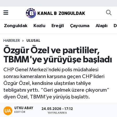
Zonguldak
Zonguldak Nöbetçi Eczaneler
Zonguldak
Kozlu
Ereğli
Çaycuma
Alaplı
D
Kozlu
Zonguldak Hava Durumu
HABERLER
ULUSAL
Ereğli
Zonguldak Trafik Yoğunluk Haritası
Özgür Özel ve partililer,
TBMM'ye yürüyüşe başladı
Çaycuma
Puan Durumu ve Fikstür
CHP Genel Merkezi’ndeki polis müdahalesi
Alaplı
Tüm Manşetler
sonrası kameraların karşısına geçen CHP lideri
Özgür Özel, kendisine ulaştırılan tahliye
Devrek
Son Dakika Haberleri
tebligatını yırttı. “Geri gelmek üzere çıkıyorum”
diyen Özel, TBMM’ye yürüyüş başlattı.
Gökçebey
Haber Arşivi
UTKU ABAY
24.05.2026 - 17:12
Bartın
EDITÖR
YAYINLANMA