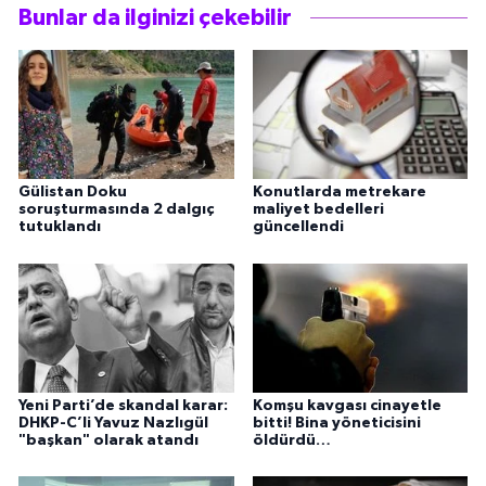
Bunlar da ilginizi çekebilir
Gülistan Doku
Konutlarda metrekare
soruşturmasında 2 dalgıç
maliyet bedelleri
tutuklandı
güncellendi
Yeni Parti’de skandal karar:
Komşu kavgası cinayetle
DHKP-C’li Yavuz Nazlıgül
bitti! Bina yöneticisini
"başkan" olarak atandı
öldürdü…