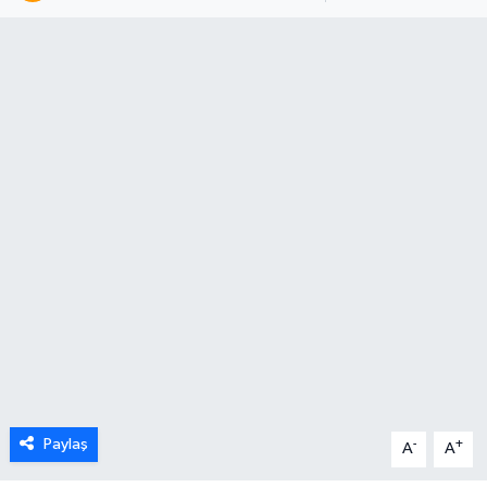
Karabük
Spor
Ulusal
Paylaş
-
+
A
A