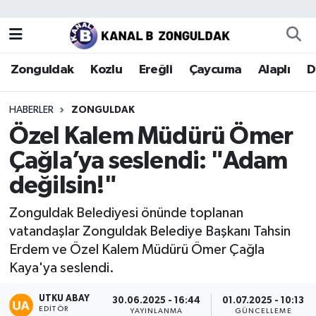
Zonguldak
Zonguldak Nöbetçi Eczaneler
Zonguldak
Kozlu
Ereğli
Çaycuma
Alaplı
D
Kozlu
Zonguldak Hava Durumu
HABERLER
ZONGULDAK
Ereğli
Zonguldak Trafik Yoğunluk Haritası
Özel Kalem Müdürü Ömer
Çağla’ya seslendi: "Adam
Çaycuma
Puan Durumu ve Fikstür
değilsin!"
Alaplı
Tüm Manşetler
Zonguldak Belediyesi önünde toplanan
vatandaşlar Zonguldak Belediye Başkanı Tahsin
Devrek
Son Dakika Haberleri
Erdem ve Özel Kalem Müdürü Ömer Çağla
Kaya'ya seslendi.
Gökçebey
Haber Arşivi
UTKU ABAY
30.06.2025 - 16:44
01.07.2025 - 10:13
Bartın
EDITÖR
YAYINLANMA
GÜNCELLEME