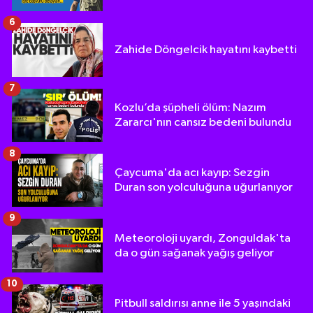
6
Zahide Döngelcik hayatını kaybetti
7
Kozlu’da şüpheli ölüm: Nazım
Zararcı'nın cansız bedeni bulundu
8
Çaycuma'da acı kayıp: Sezgin
Duran son yolculuğuna uğurlanıyor
9
Meteoroloji uyardı, Zonguldak'ta
da o gün sağanak yağış geliyor
10
Pitbull saldırısı anne ile 5 yaşındaki