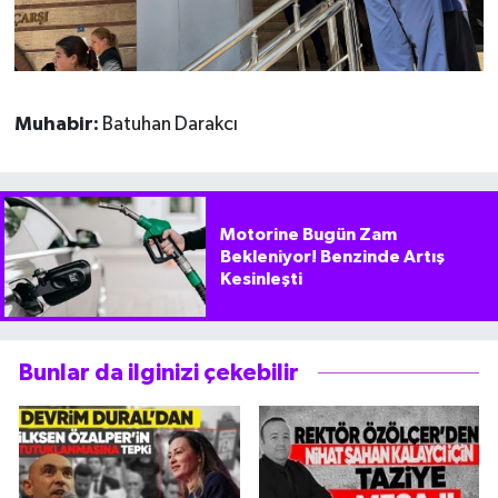
Muhabir:
Batuhan Darakcı
Motorine Bugün Zam
Bekleniyor! Benzinde Artış
Kesinleşti
Bunlar da ilginizi çekebilir