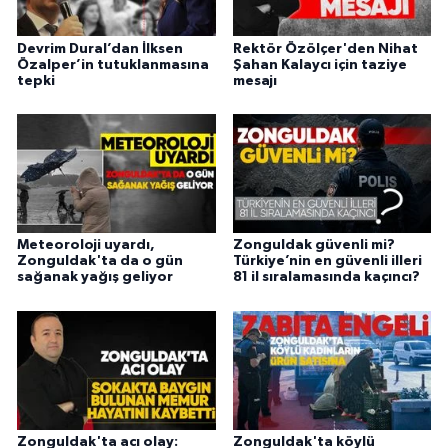
Devrim Dural’dan İlksen
Rektör Özölçer'den Nihat
Özalper’in tutuklanmasına
Şahan Kalaycı için taziye
tepki
mesajı
Meteoroloji uyardı,
Zonguldak güvenli mi?
Zonguldak'ta da o gün
Türkiye’nin en güvenli illeri
sağanak yağış geliyor
81 il sıralamasında kaçıncı?
Zonguldak'ta acı olay:
Zonguldak'ta köylü