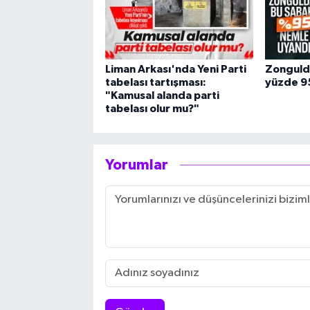
Liman Arkası'nda Yeni Parti
Zonguld
tabelası tartışması:
yüzde 95
"Kamusal alanda parti
tabelası olur mu?"
Yorumlar