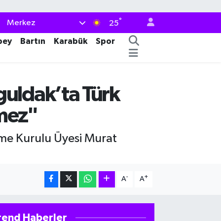
°
Merkez
25
bey
Bartın
Karabük
Spor
uldak’ta Türk
emez"
me Kurulu Üyesi Murat
-
+
A
A
rend Haberler