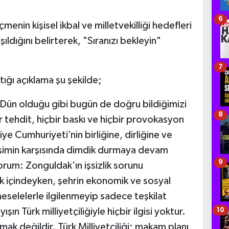
6
menin kişisel ikbal ve milletvekilliği hedefleri
ldığını belirterek, "Sıranızı bekleyin"
7
ığı açıklama şu şekilde;
. Dün olduğu gibi bugün de doğru bildiğimizi
8
ehdit, hiçbir baskı ve hiçbir provokasyon
 Cumhuriyeti’nin birliğine, dirliğine ve
rişimin karşısında dimdik durmaya devam
9
rum: Zonguldak’ın işsizlik sorunu
 içindeyken, şehrin ekonomik ve sosyal
selelerle ilgilenmeyip sadece teşkilat
ın Türk milliyetçiliğiyle hiçbir ilgisi yoktur.
10
pmak değildir. Türk Milliyetçiliği; makam planı