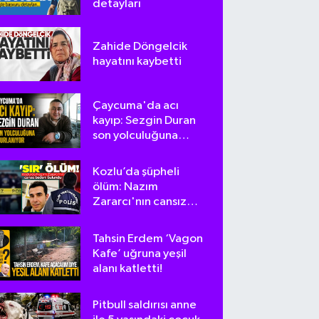
detayları
Zahide Döngelcik
hayatını kaybetti
Çaycuma'da acı
kayıp: Sezgin Duran
son yolculuğuna
uğurlanıyor
Kozlu’da şüpheli
ölüm: Nazım
Zararcı'nın cansız
bedeni bulundu
Tahsin Erdem ‘Vagon
Kafe’ uğruna yeşil
alanı katletti!
Pitbull saldırısı anne