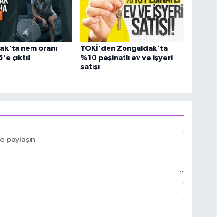
ak'ta nem oranı
TOKİ’den Zonguldak'ta
'e çıktı!
%10 peşinatlı ev ve işyeri
satışı