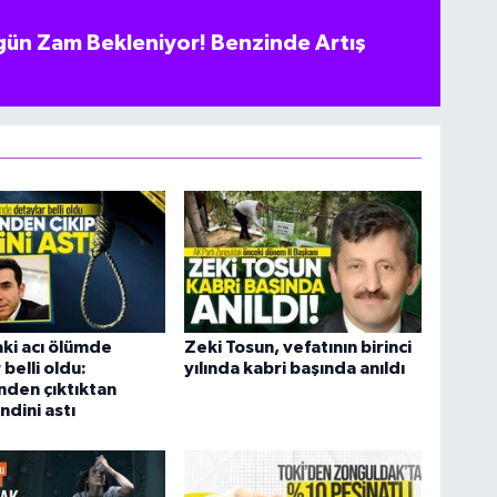
ün Zam Bekleniyor! Benzinde Artış
ki acı ölümde
Zeki Tosun, vefatının birinci
belli oldu:
yılında kabri başında anıldı
den çıktıktan
ndini astı