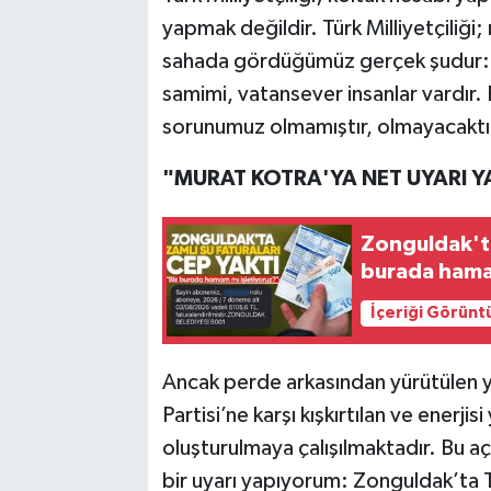
yapmak değildir. Türk Milliyetçiliği;
sahada gördüğümüz gerçek şudur: Mi
samimi, vatansever insanlar vardır. 
sorunumuz olmamıştır, olmayacaktı
"MURAT KOTRA'YA NET UYARI 
Zonguldak'ta
burada hama
İçeriği Görünt
Ancak perde arkasından yürütülen 
Partisi’ne karşı kışkırtılan ve enerjis
oluşturulmaya çalışılmaktadır. Bu a
bir uyarı yapıyorum: Zonguldak’ta Tür