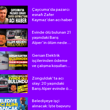
Çaycuma’da pazarcı
esnafı Zafer
Kaymaz’dan acı haber
Evinde ölü bulunan 21
yaşındaki Barış
Alper'in ölüm nedeni
belli oldu
Gersan Elektrik
işçilerinden ödeme
ve çalışma koşullarına
tepki
Zonguldak'ta acı
olay: 20 yaşındaki
Barış Alper evinde ölü
bulundu
Belediyeye işçi
alınacak: İşte başvuru