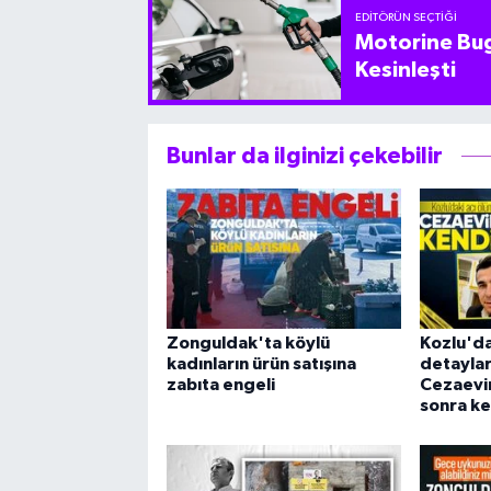
EDITÖRÜN SEÇTIĞI
Motorine Bug
Kesinleşti
Bunlar da ilginizi çekebilir
Zonguldak'ta köylü
Kozlu'da
kadınların ürün satışına
detaylar 
zabıta engeli
Cezaevin
sonra ke