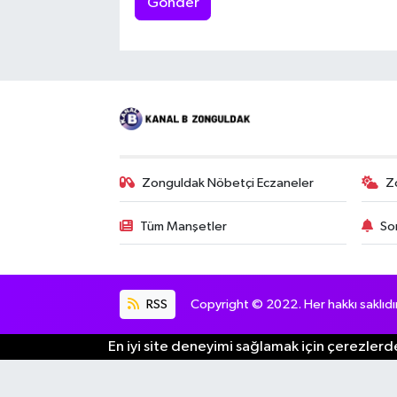
Gönder
Zonguldak Nöbetçi Eczaneler
Z
Tüm Manşetler
So
RSS
Copyright © 2022. Her hakkı saklıdır
En iyi site deneyimi sağlamak için çerezlerde