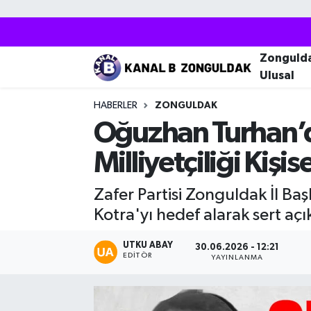
Zonguldak
Zonguldak Nöbetçi Eczaneler
Zonguld
Ulusal
Kozlu
Zonguldak Hava Durumu
HABERLER
ZONGULDAK
Ereğli
Zonguldak Trafik Yoğunluk Haritası
Oğuzhan Turhan’d
Milliyetçiliği Kiş
Çaycuma
Puan Durumu ve Fikstür
Zafer Partisi Zonguldak İl 
Alaplı
Tüm Manşetler
Kotra'yı hedef alarak sert a
Devrek
Son Dakika Haberleri
UTKU ABAY
30.06.2026 - 12:21
EDITÖR
YAYINLANMA
Gökçebey
Haber Arşivi
Bartın