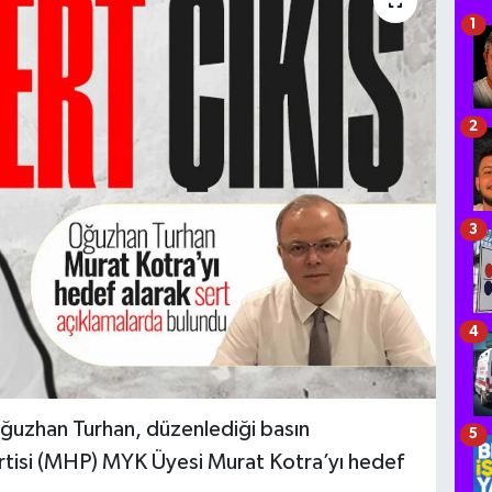
1
2
3
4
Oğuzhan Turhan, düzenlediği basın
5
artisi (MHP) MYK Üyesi Murat Kotra’yı hedef