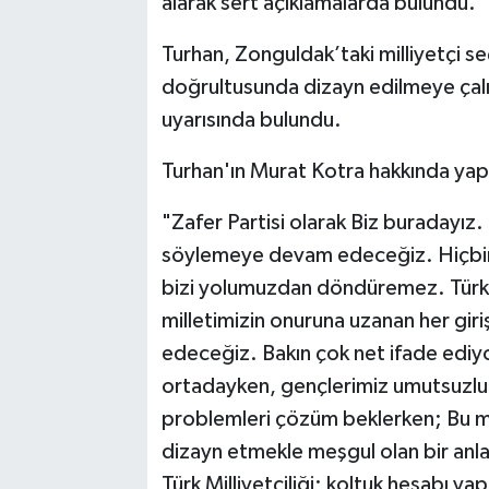
alarak sert açıklamalarda bulundu.
Turhan, Zonguldak’taki milliyetçi seç
doğrultusunda dizayn edilmeye çalışı
uyarısında bulundu.
Turhan'ın Murat Kotra hakkında yapt
"Zafer Partisi olarak Biz buradayız
söylemeye devam edeceğiz. Hiçbir t
bizi yolumuzdan döndüremez. Türkiye
milletimizin onuruna uzanan her gi
edeceğiz. Bakın çok net ifade ediyo
ortadayken, gençlerimiz umutsuzluk
problemleri çözüm beklerken; Bu me
dizayn etmekle meşgul olan bir anlayış
Türk Milliyetçiliği; koltuk hesabı ya