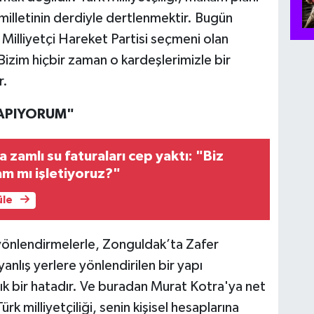
 milletinin derdiyle dertlenmektir. Bugün
lliyetçi Hareket Partisi seçmeni olan
Bizim hiçbir zaman o kardeşlerimizle bir
r.
YAPIYORUM"
 zamlı su faturaları cep yaktı: "Biz
m mı işletiyoruz?"
üle
yönlendirmelerle, Zonguldak’ta Zafer
i yanlış yerlere yönlendirilen bir yapı
çık bir hatadır. Ve buradan Murat Kotra'ya net
k milliyetçiliği, senin kişisel hesaplarına