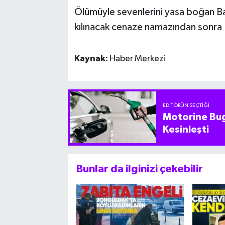
Ölümüyle sevenlerini yasa boğan Ba
kılınacak cenaze namazından sonra 
Kaynak:
Haber Merkezi
EDITÖRÜN SEÇTIĞI
Motorine Bug
Kesinleşti
Bunlar da ilginizi çekebilir