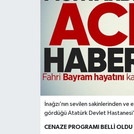
Karabük
Spor
Ulusal
İnağzı'nın sevilen sakinlerinden ve 
gördüğü Atatürk Devlet Hastanesi'
CENAZE PROGRAMI BELLİ OLDU