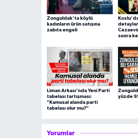
Zonguldak'ta köylü
Kozlu'da
kadınların ürün satışına
detaylar 
zabıta engeli
Cezaevin
sonra ke
Liman Arkası'nda Yeni Parti
Zonguld
tabelası tartışması:
yüzde 95
"Kamusal alanda parti
tabelası olur mu?"
Yorumlar