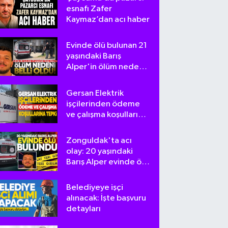
esnafı Zafer
Kaymaz’dan acı haber
Evinde ölü bulunan 21
yaşındaki Barış
Alper'in ölüm nedeni
belli oldu
Gersan Elektrik
işçilerinden ödeme
ve çalışma koşullarına
tepki
Zonguldak'ta acı
olay: 20 yaşındaki
Barış Alper evinde ölü
bulundu
Belediyeye işçi
alınacak: İşte başvuru
detayları