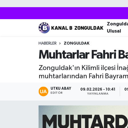
Zonguldak
Zonguldak Nöbetçi Eczaneler
Zonguld
Ulusal
Kozlu
Zonguldak Hava Durumu
HABERLER
ZONGULDAK
Ereğli
Zonguldak Trafik Yoğunluk Haritası
Muhtarlar Fahri B
Çaycuma
Puan Durumu ve Fikstür
Zonguldak'ın Kilimli ilçesi İn
muhtarlarından Fahri Bayram 
Alaplı
Tüm Manşetler
UTKU ABAY
09.02.2026 - 10:41
0
EDITÖR
Devrek
Son Dakika Haberleri
YAYINLANMA
Gökçebey
Haber Arşivi
Bartın