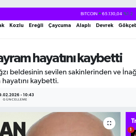
DOLAR
47,7106
%0.17
EURO
55,1652
%0.27
ak
Kozlu
Ereğli
Çaycuma
Alaplı
Devrek
Gökçe
STERLİN
64,4046
%0.35
GRAM ALTIN
6618.49
%2.12
ayram hayatını kaybetti
BİST100
13.773
%-19
BITCOIN
65.130,04
%1.2
ağzı beldesinin sevilen sakinlerinden ve İnağ
hayatını kaybetti.
9.02.2026 - 10:43
GÜNCELLEME
T
1