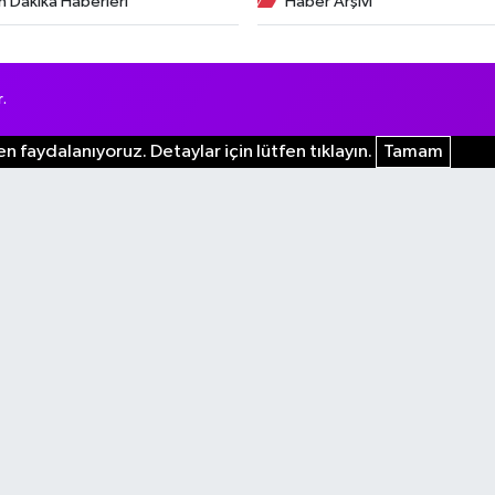
n Dakika Haberleri
Haber Arşivi
.
n faydalanıyoruz. Detaylar için lütfen tıklayın.
Tamam