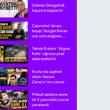
Zahide Döngelcik
hayatını kaybetti
Çaycuma'da acı
kayıp: Sezgin Duran
son yolculuğuna
uğurlanıyor
Tahsin Erdem ‘Vagon
Kafe’ uğruna yeşil
alanı katletti!
Kozlu’da şüpheli
ölüm: Nazım
Zararcı'nın cansız
bedeni bulundu
Pitbull saldırısı anne
ile 5 yaşındaki çocuk
yaralandı