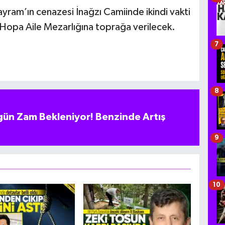
yram’ın cenazesi İnağzı Camiinde ikindi vakti
Hopa Aile Mezarlığına toprağa verilecek.
7
8
ün Zam Bekleniyor! Benzinde Artış
9
10