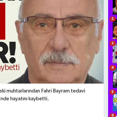
2
3
4
eski muhtarlarından Fahri Bayram tedavi
5
nde hayatını kaybetti.
6