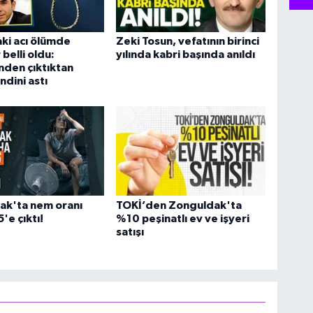
ki acı ölümde
Zeki Tosun, vefatının birinci
belli oldu:
yılında kabri başında anıldı
den çıktıktan
ndini astı
ak'ta nem oranı
TOKİ’den Zonguldak'ta
'e çıktı!
%10 peşinatlı ev ve işyeri
satışı