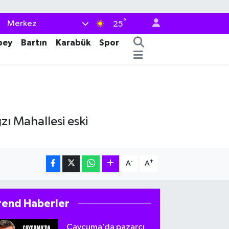
°
Merkez
25
bey
Bartın
Karabük
Spor
zı Mahallesi eski
-
+
A
A
rend Haberler
Çaycuma’da pazarcı