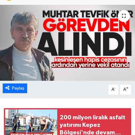
Karabük
Spor
Ulusal
Paylaş
-
+
A
A
200 milyon liralık asfalt
yatırımı Kepez
Bölgesi'nde devam