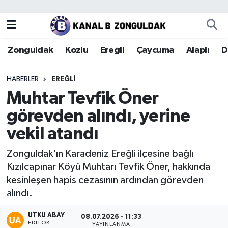
Zonguldak
Zonguldak Nöbetçi Eczaneler
Zonguldak
Kozlu
Ereğli
Çaycuma
Alaplı
D
Kozlu
Zonguldak Hava Durumu
HABERLER
EREĞLI
Ereğli
Zonguldak Trafik Yoğunluk Haritası
Muhtar Tevfik Öner
görevden alındı, yerine
Çaycuma
Puan Durumu ve Fikstür
vekil atandı
Alaplı
Tüm Manşetler
Zonguldak'ın Karadeniz Ereğli ilçesine bağlı
Kızılcapınar Köyü Muhtarı Tevfik Öner, hakkında
Devrek
Son Dakika Haberleri
kesinleşen hapis cezasının ardından görevden
alındı.
Gökçebey
Haber Arşivi
UTKU ABAY
08.07.2026 - 11:33
Bartın
EDITÖR
YAYINLANMA