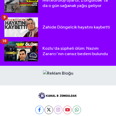
Meteoroloji uyardı, Zonguldak'ta
da o gün sağanak yağış geliyor
9
Zahide Döngelcik hayatını kaybetti
10
Kozlu’da şüpheli ölüm: Nazım
Zararcı'nın cansız bedeni bulundu