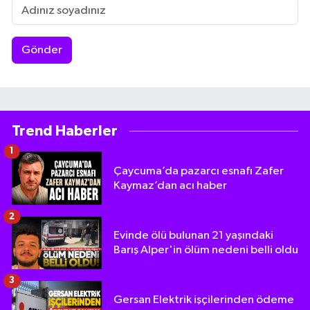
Gönder
Trend Haberler
1
Çaycuma’da pazarcı esnafı Zafer
Kaymaz’dan acı haber
2
Evinde ölü bulunan 21 yaşındaki
Barış Alper'in ölüm nedeni belli oldu
3
Gersan Elektrik işçilerinden ödeme