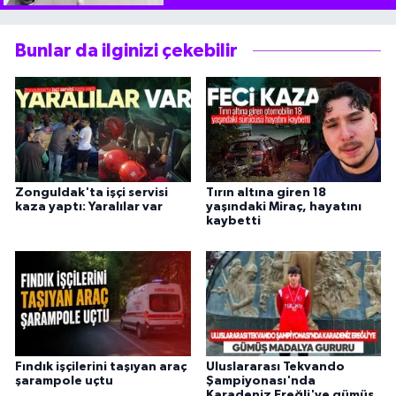
Bunlar da ilginizi çekebilir
Zonguldak'ta işçi servisi
Tırın altına giren 18
kaza yaptı: Yaralılar var
yaşındaki Miraç, hayatını
kaybetti
Fındık işçilerini taşıyan araç
Uluslararası Tekvando
şarampole uçtu
Şampiyonası'nda
Karadeniz Ereğli'ye gümüş