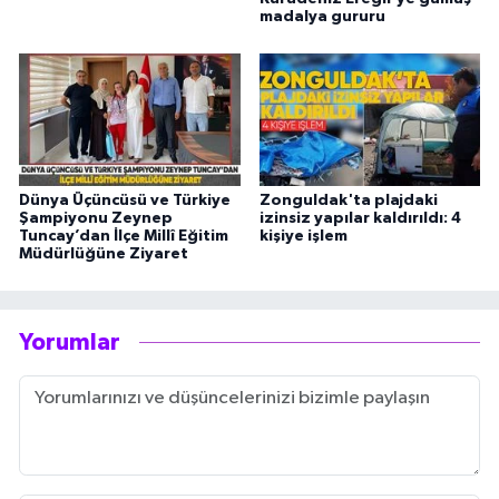
madalya gururu
Dünya Üçüncüsü ve Türkiye
Zonguldak'ta plajdaki
Şampiyonu Zeynep
izinsiz yapılar kaldırıldı: 4
Tuncay’dan İlçe Millî Eğitim
kişiye işlem
Müdürlüğüne Ziyaret
Yorumlar