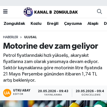
Zonguldak
Zonguldak Nöbetçi Eczaneler
Zonguldak
Kozlu
Ereğli
Çaycuma
Alaplı
D
Kozlu
Zonguldak Hava Durumu
HABERLER
ULUSAL
Ereğli
Zonguldak Trafik Yoğunluk Haritası
Motorine dev zam geliyor
Çaycuma
Puan Durumu ve Fikstür
Petrol fiyatlarındaki hızlı yükseliş, akaryakıt
fiyatlarına zam olarak yansımaya devam ediyor.
Alaplı
Tüm Manşetler
Sektör kaynaklarına göre motorinin litre fiyatında
21 Mayıs Perşembe gününden itibaren 1,74 TL
Devrek
Son Dakika Haberleri
artış bekleniyor.
Gökçebey
Haber Arşivi
UTKU ABAY
20.05.2026 - 09:43
20.05.2026 - 09:48
EDITÖR
YAYINLANMA
GÜNCELLEME
Bartın