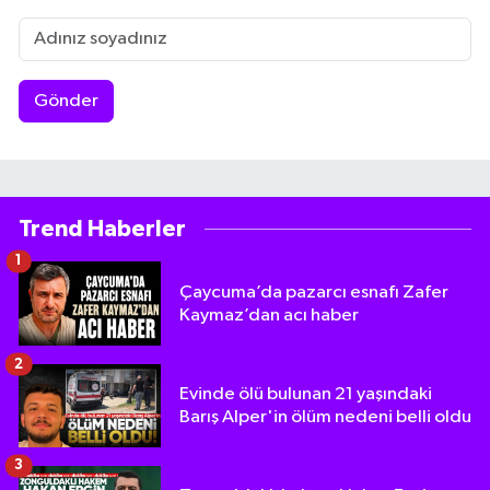
Gönder
Trend Haberler
1
Çaycuma’da pazarcı esnafı Zafer
Kaymaz’dan acı haber
2
Evinde ölü bulunan 21 yaşındaki
Barış Alper'in ölüm nedeni belli oldu
3