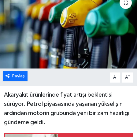
Karabük
Spor
Ulusal
Paylaş
-
+
A
A
Akaryakıt ürünlerinde fiyat artışı beklentisi
sürüyor. Petrol piyasasında yaşanan yükselişin
ardından motorin grubunda yeni bir zam hazırlığı
gündeme geldi.