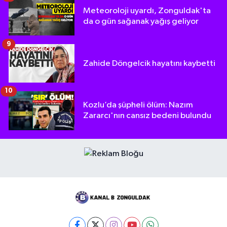
Meteoroloji uyardı, Zonguldak'ta
da o gün sağanak yağış geliyor
9
Zahide Döngelcik hayatını kaybetti
10
Kozlu’da şüpheli ölüm: Nazım
Zararcı'nın cansız bedeni bulundu