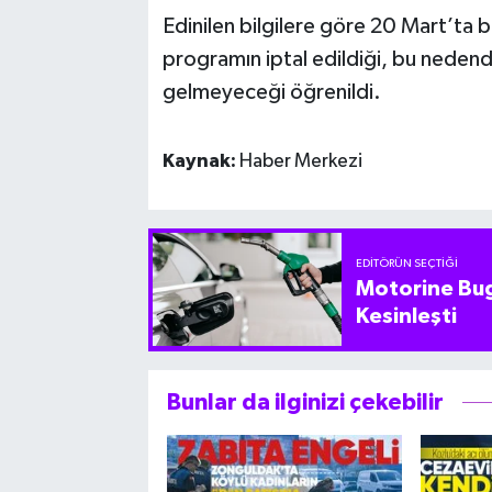
Edinilen bilgilere göre 20 Mart’ta b
programın iptal edildiği, bu neden
gelmeyeceği öğrenildi.
Kaynak:
Haber Merkezi
EDITÖRÜN SEÇTIĞI
Motorine Bug
Kesinleşti
Bunlar da ilginizi çekebilir