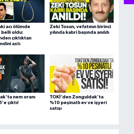
ki acı ölümde
Zeki Tosun, vefatının birinci
belli oldu:
yılında kabri başında anıldı
den çıktıktan
ndini astı
ak'ta nem oranı
TOKİ’den Zonguldak'ta
'e çıktı!
%10 peşinatlı ev ve işyeri
satışı