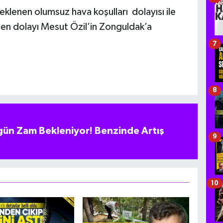
eklenen olumsuz hava koşulları dolayısı ile
den dolayı Mesut Özil’in Zonguldak’a
7
8
ün Zam Bekleniyor! Benzinde Artış
9
10