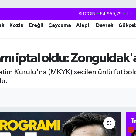
BITCOIN
64.959,79
%1.11
DOLAR
47,7436
%0.18
ak
Kozlu
Ereğli
Çaycuma
Alaplı
Devrek
Gökçe
EURO
55,2510
%0.32
STERLİN
64,4811
%0.38
GRAM ALTIN
6660.55
%0.03
mı iptal oldu: Zonguldak'
BİST100
13.779
%-14
etim Kurulu'na (MKYK) seçilen ünlü futbol
du.
T
1