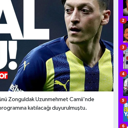
2
3
4
günü Zonguldak Uzunmehmet Camii'nde
5
r programına katılacağı duyurulmuştu.
6