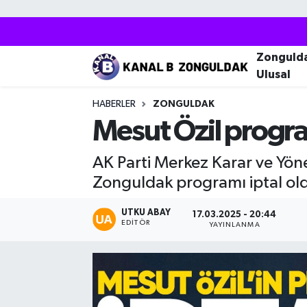
Zonguldak
Zonguldak Nöbetçi Eczaneler
Zonguld
Ulusal
Kozlu
Zonguldak Hava Durumu
HABERLER
ZONGULDAK
Ereğli
Zonguldak Trafik Yoğunluk Haritası
Mesut Özil progra
Çaycuma
Puan Durumu ve Fikstür
AK Parti Merkez Karar ve Yön
Zonguldak programı iptal ol
Alaplı
Tüm Manşetler
UTKU ABAY
17.03.2025 - 20:44
EDITÖR
Devrek
Son Dakika Haberleri
YAYINLANMA
Gökçebey
Haber Arşivi
Bartın