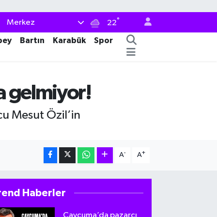
°
Merkez
22
bey
Bartın
Karabük
Spor
a gelmiyor!
cu Mesut Özil’in
-
+
A
A
rend Haberler
Çaycuma’da pazarcı