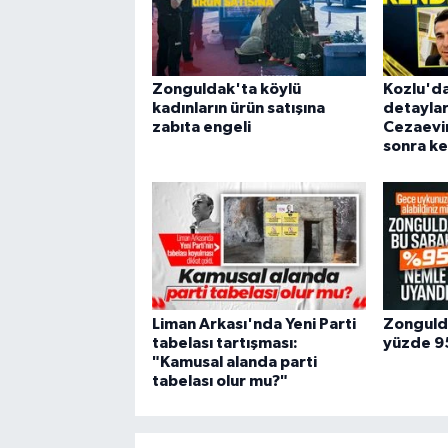
Zonguldak'ta köylü
Kozlu'da
kadınların ürün satışına
detaylar 
zabıta engeli
Cezaevin
sonra ke
Liman Arkası'nda Yeni Parti
Zonguld
tabelası tartışması:
yüzde 95
"Kamusal alanda parti
tabelası olur mu?"