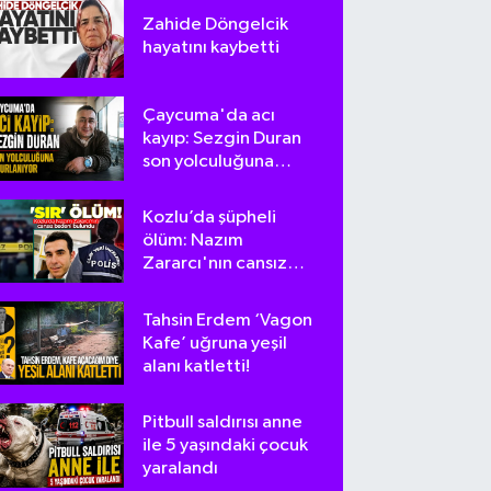
Zahide Döngelcik
hayatını kaybetti
Çaycuma'da acı
kayıp: Sezgin Duran
son yolculuğuna
uğurlanıyor
Kozlu’da şüpheli
ölüm: Nazım
Zararcı'nın cansız
bedeni bulundu
Tahsin Erdem ‘Vagon
Kafe’ uğruna yeşil
alanı katletti!
Pitbull saldırısı anne
ile 5 yaşındaki çocuk
yaralandı