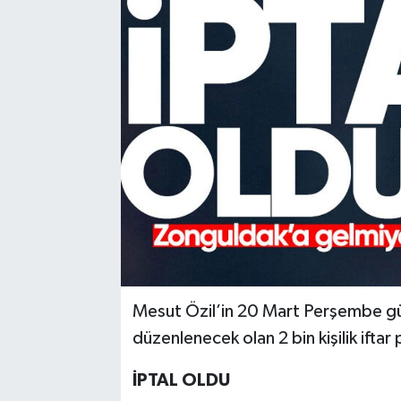
Karabük
Spor
Ulusal
Mesut Özil’in 20 Mart Perşembe 
düzenlenecek olan 2 bin kişilik ifta
İPTAL OLDU