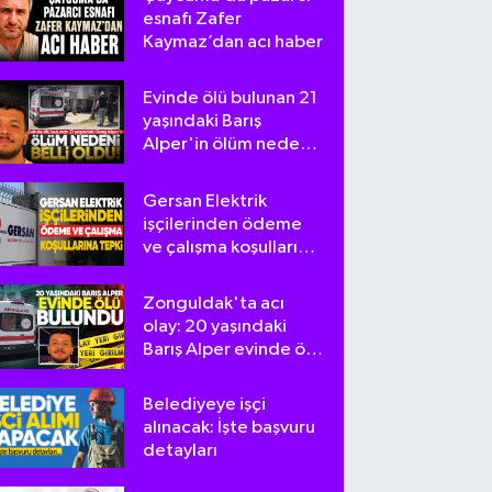
esnafı Zafer
Kaymaz’dan acı haber
Evinde ölü bulunan 21
yaşındaki Barış
Alper'in ölüm nedeni
belli oldu
Gersan Elektrik
işçilerinden ödeme
ve çalışma koşullarına
tepki
Zonguldak'ta acı
olay: 20 yaşındaki
Barış Alper evinde ölü
bulundu
Belediyeye işçi
alınacak: İşte başvuru
detayları