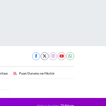
itası
Puan Durumu ve Fikstür
Haber Yazılımı:
TE Bilişim