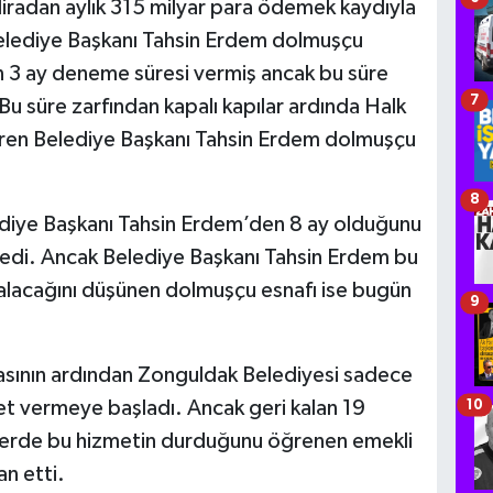
iradan aylık 315 milyar para ödemek kaydıyla
elediye Başkanı Tahsin Erdem dolmuşçu
 3 ay deneme süresi vermiş ancak bu süre
7
 Bu süre zarfından kapalı kapılar ardında Halk
üren Belediye Başkanı Tahsin Erdem dolmuşçu
8
diye Başkanı Tahsin Erdem’den 8 ay olduğunu
stedi. Ancak Belediye Başkanı Tahsin Erdem bu
 kalacağını düşünen dolmuşçu esnafı ise bugün
9
sının ardından Zonguldak Belediyesi sadece
t vermeye başladı. Ancak geri kalan 19
10
lelerde bu hizmetin durduğunu öğrenen emekli
n etti.