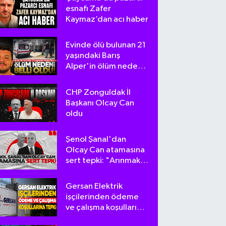
esnafı Zafer
Kaymaz’dan acı haber
Evinde ölü bulunan 21
yaşındaki Barış
Alper'in ölüm nedeni
belli oldu
CHP Zonguldak İl
Başkanı Olcay Can
oldu
Şenol Şanal'dan
Olcay Can atamasına
sert tepki: "Arınmak
tam da bu olsa
gerek!"
Gersan Elektrik
işçilerinden ödeme
ve çalışma koşullarına
tepki