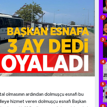
2
3
4
5
tal olmasının ardından dolmuşçu esnafı bu
lleye hizmet veren dolmuşçu esnafı Başkan
6