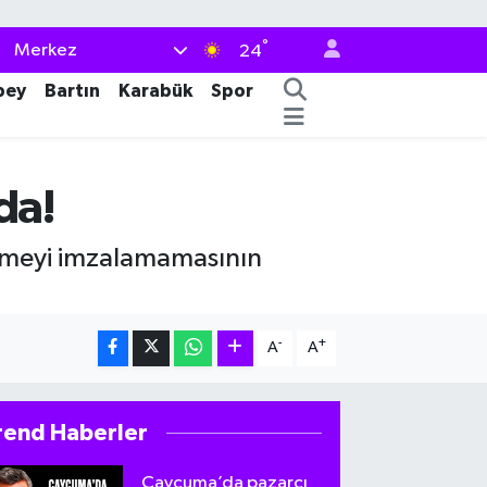
°
Merkez
24
bey
Bartın
Karabük
Spor
da!
eşmeyi imzalamamasının
-
+
A
A
rend Haberler
Çaycuma’da pazarcı