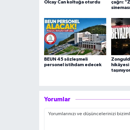
Olcay Can koltuğa oturdu
çağrı: "
sineması
BEUN 45 sözleşmeli
Zonguld
personel istihdam edecek
hikâyes
taşınıyo
Yorumlar