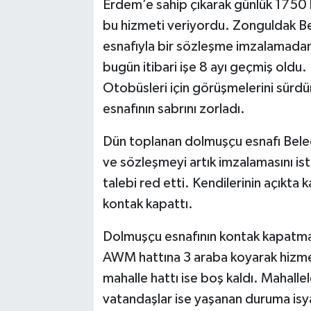
Erdem’e sahip çıkarak günlük 1750 l
bu hizmeti veriyordu. Zonguldak B
esnafıyla bir sözleşme imzalamadan
bugün itibari işe 8 ayı geçmiş oldu.
Otobüsleri için görüşmelerini sürd
esnafının sabrını zorladı.
Dün toplanan dolmuşçu esnafı Bele
ve sözleşmeyi artık imzalamasını i
talebi red etti. Kendilerinin açıkta
kontak kapattı.
Dolmuşçu esnafının kontak kapatma
AWM hattına 3 araba koyarak hizme
mahalle hattı ise boş kaldı. Mahal
vatandaşlar ise yaşanan duruma isya