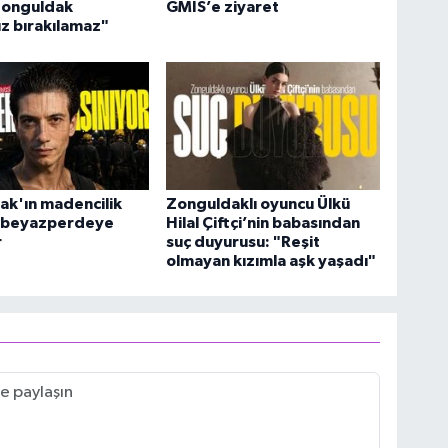
Zonguldak
GMİS’e ziyaret
z bırakılamaz"
ak'ın madencilik
Zonguldaklı oyuncu Ülkü
i beyazperdeye
Hilal Çiftçi’nin babasından
r
suç duyurusu: "Reşit
olmayan kızımla aşk yaşadı"