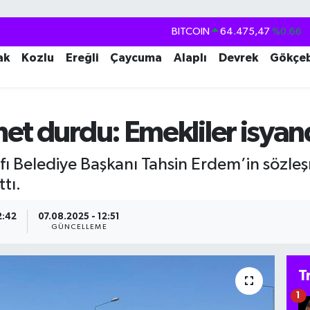
BITCOIN
64.475,47
%0.66
DOLAR
47,5986
%0.06
ak
Kozlu
Ereğli
Çaycuma
Alaplı
Devrek
Gökçe
EURO
55,0700
%0.1
STERLİN
64,2438
%0.21
GRAM ALTIN
6518.23
%0.39
et durdu: Emekliler isyan
BİST100
13.703
%0
ı Belediye Başkanı Tahsin Erdem’in sözl
tı.
2:42
07.08.2025 - 12:51
A
GÜNCELLEME
T
1