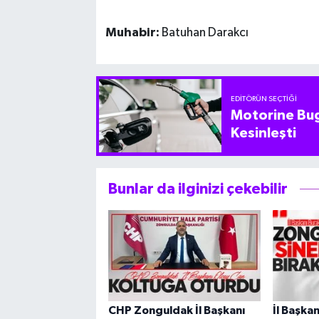
Muhabir:
Batuhan Darakcı
EDITÖRÜN SEÇTIĞI
Motorine Bug
Kesinleşti
Bunlar da ilginizi çekebilir
CHP Zonguldak İl Başkanı
İl Başka