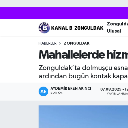
Zonguldak
Zonguldak Nöbetçi Eczaneler
Zonguld
Ulusal
Kozlu
Zonguldak Hava Durumu
HABERLER
ZONGULDAK
Ereğli
Zonguldak Trafik Yoğunluk Haritası
Mahallelerde hizm
Çaycuma
Puan Durumu ve Fikstür
Zonguldak’ta dolmuşçu esnaf
ardından bugün kontak kapat
Alaplı
Tüm Manşetler
AYDEMIR EREN AKINCI
07.08.2025 - 1
EDITÖR
Devrek
Son Dakika Haberleri
YAYINLANM
Gökçebey
Haber Arşivi
Bartın