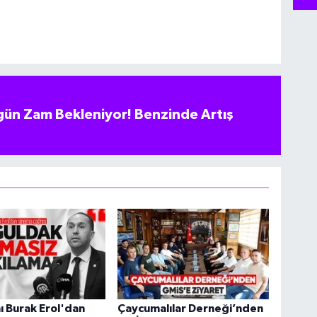
ün Zam Bekleniyor! Benzinde Artış
nı Burak Erol'dan
Çaycumalılar Derneği’nden