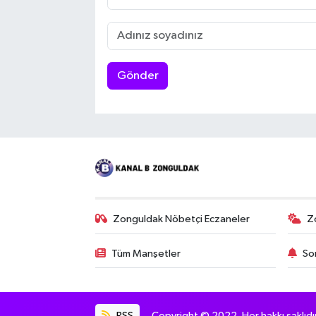
Gönder
Zonguldak Nöbetçi Eczaneler
Z
Tüm Manşetler
So
RSS
Copyright © 2022. Her hakkı saklıdır