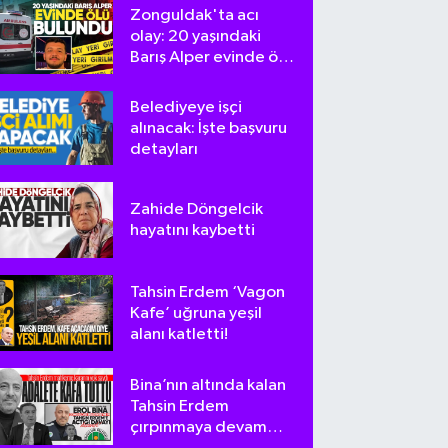
Zonguldak'ta acı
olay: 20 yaşındaki
Barış Alper evinde ölü
bulundu
Belediyeye işçi
alınacak: İşte başvuru
detayları
Zahide Döngelcik
hayatını kaybetti
Tahsin Erdem ‘Vagon
Kafe’ uğruna yeşil
alanı katletti!
Bina’nın altında kalan
Tahsin Erdem
çırpınmaya devam