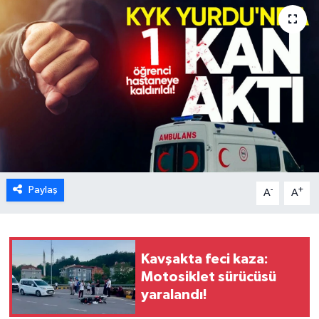
Karabük
Spor
Ulusal
Paylaş
-
+
A
A
Kavşakta feci kaza:
Motosiklet sürücüsü
yaralandı!