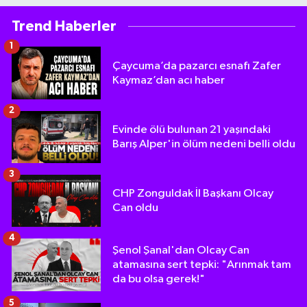
Trend Haberler
1
Çaycuma’da pazarcı esnafı Zafer
Kaymaz’dan acı haber
2
Evinde ölü bulunan 21 yaşındaki
Barış Alper'in ölüm nedeni belli oldu
3
CHP Zonguldak İl Başkanı Olcay
Can oldu
4
Şenol Şanal'dan Olcay Can
atamasına sert tepki: "Arınmak tam
da bu olsa gerek!"
5