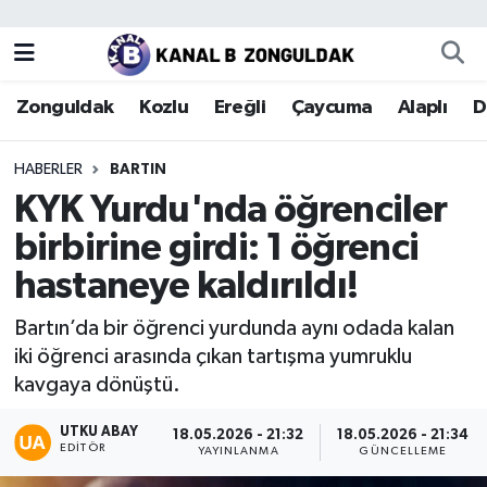
Zonguldak
Zonguldak Nöbetçi Eczaneler
Zonguldak
Kozlu
Ereğli
Çaycuma
Alaplı
D
Kozlu
Zonguldak Hava Durumu
HABERLER
BARTIN
Ereğli
Zonguldak Trafik Yoğunluk Haritası
KYK Yurdu'nda öğrenciler
birbirine girdi: 1 öğrenci
Çaycuma
Puan Durumu ve Fikstür
hastaneye kaldırıldı!
Alaplı
Tüm Manşetler
Bartın’da bir öğrenci yurdunda aynı odada kalan
iki öğrenci arasında çıkan tartışma yumruklu
Devrek
Son Dakika Haberleri
kavgaya dönüştü.
Gökçebey
Haber Arşivi
UTKU ABAY
18.05.2026 - 21:32
18.05.2026 - 21:34
EDITÖR
YAYINLANMA
GÜNCELLEME
Bartın