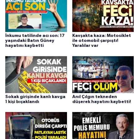
İnkumu tatilinde acı son: 17
Kavşakta kaza: Motosiklet
yaşındaki Batın Güney
ile otomobil çarpıştı!
hayatını kaybetti
Yaralılar var
Sokak girişinde kanlı kavga
Anıl Çılgın tekneden
1 kişi bıçaklandı
düşerek hayatını kaybetti!