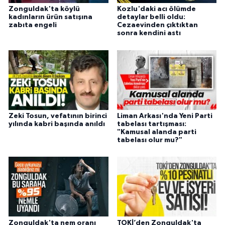
Zonguldak'ta köylü
Kozlu'daki acı ölümde
kadınların ürün satışına
detaylar belli oldu:
zabıta engeli
Cezaevinden çıktıktan
sonra kendini astı
Zeki Tosun, vefatının birinci
Liman Arkası'nda Yeni Parti
yılında kabri başında anıldı
tabelası tartışması:
"Kamusal alanda parti
tabelası olur mu?"
Zonguldak'ta nem oranı
TOKİ’den Zonguldak'ta