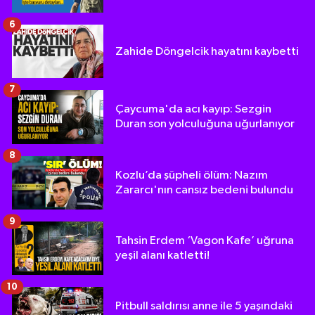
6
Zahide Döngelcik hayatını kaybetti
7
Çaycuma'da acı kayıp: Sezgin
Duran son yolculuğuna uğurlanıyor
8
Kozlu’da şüpheli ölüm: Nazım
Zararcı'nın cansız bedeni bulundu
9
Tahsin Erdem ‘Vagon Kafe’ uğruna
yeşil alanı katletti!
10
Pitbull saldırısı anne ile 5 yaşındaki