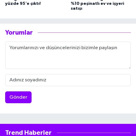
yüzde 95'e çıktı!
%10 peşinatlı ev ve işyeri
satışı
Yorumlar
Gönder
Trend Haberler