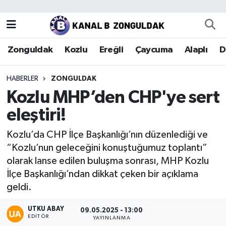
Zonguldak
Zonguldak Nöbetçi Eczaneler
Zonguldak
Kozlu
Ereğli
Çaycuma
Alaplı
D
Kozlu
Zonguldak Hava Durumu
HABERLER
ZONGULDAK
Ereğli
Zonguldak Trafik Yoğunluk Haritası
Kozlu MHP’den CHP'ye sert
eleştiri!
Çaycuma
Puan Durumu ve Fikstür
Kozlu’da CHP İlçe Başkanlığı’nın düzenlediği ve
Alaplı
Tüm Manşetler
“Kozlu’nun geleceğini konuştuğumuz toplantı”
olarak lanse edilen buluşma sonrası, MHP Kozlu
Devrek
Son Dakika Haberleri
İlçe Başkanlığı’ndan dikkat çeken bir açıklama
geldi.
Gökçebey
Haber Arşivi
UTKU ABAY
09.05.2025 - 13:00
Bartın
EDITÖR
YAYINLANMA