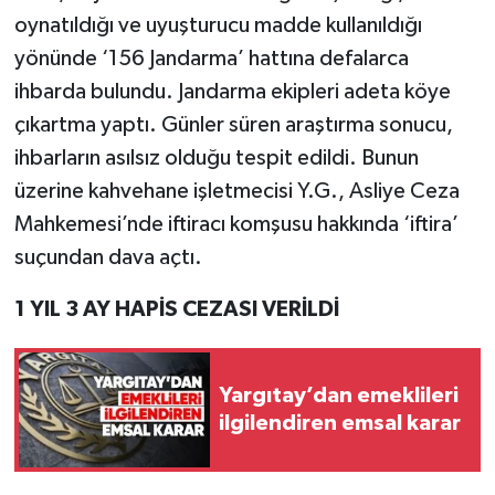
oynatıldığı ve uyuşturucu madde kullanıldığı
yönünde ‘156 Jandarma’ hattına defalarca
ihbarda bulundu. Jandarma ekipleri adeta köye
çıkartma yaptı. Günler süren araştırma sonucu,
ihbarların asılsız olduğu tespit edildi. Bunun
üzerine kahvehane işletmecisi Y.G., Asliye Ceza
Mahkemesi’nde iftiracı komşusu hakkında ‘iftira’
suçundan dava açtı.
1 YIL 3 AY HAPİS CEZASI VERİLDİ
Yargıtay’dan emeklileri
ilgilendiren emsal karar