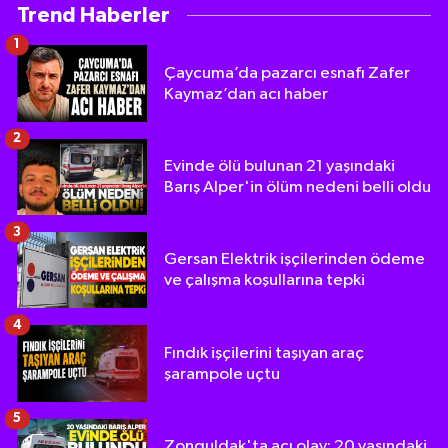
Trend Haberler
1
Çaycuma’da pazarcı esnafı Zafer
Kaymaz’dan acı haber
2
Evinde ölü bulunan 21 yaşındaki
Barış Alper'in ölüm nedeni belli oldu
3
Gersan Elektrik işçilerinden ödeme
ve çalışma koşullarına tepki
4
Fındık işçilerini taşıyan araç
şarampole uçtu
5
Zonguldak'ta acı olay: 20 yaşındaki