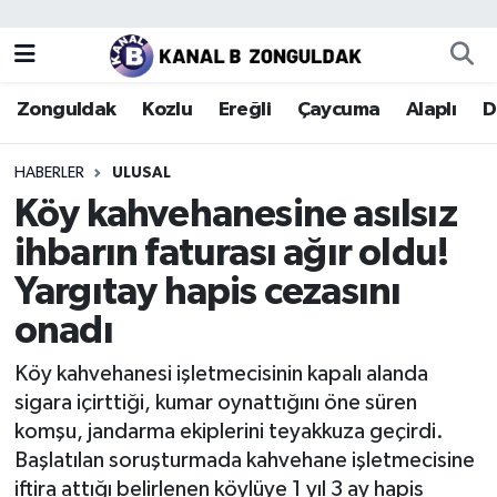
Zonguldak
Zonguldak Nöbetçi Eczaneler
Zonguldak
Kozlu
Ereğli
Çaycuma
Alaplı
D
Kozlu
Zonguldak Hava Durumu
HABERLER
ULUSAL
Ereğli
Zonguldak Trafik Yoğunluk Haritası
Köy kahvehanesine asılsız
ihbarın faturası ağır oldu!
Çaycuma
Puan Durumu ve Fikstür
Yargıtay hapis cezasını
Alaplı
Tüm Manşetler
onadı
Devrek
Son Dakika Haberleri
Köy kahvehanesi işletmecisinin kapalı alanda
sigara içirttiği, kumar oynattığını öne süren
Gökçebey
Haber Arşivi
komşu, jandarma ekiplerini teyakkuza geçirdi.
Başlatılan soruşturmada kahvehane işletmecisine
Bartın
iftira attığı belirlenen köylüye 1 yıl 3 ay hapis