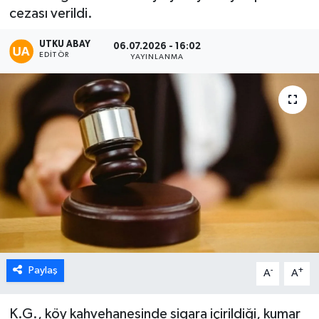
cezası verildi.
Karabük
UTKU ABAY
06.07.2026 - 16:02
EDITÖR
YAYINLANMA
Spor
Ulusal
Paylaş
-
+
A
A
K.G., köy kahvehanesinde sigara içirildiği, kumar