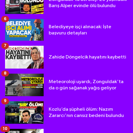
Barış Alper evinde ölü bulundu
6
Belediyeye işçi alınacak: İşte
başvuru detayları
7
Zahide Döngelcik hayatını kaybetti
8
Meteoroloji uyardı, Zonguldak'ta
da o gün sağanak yağış geliyor
9
Kozlu’da şüpheli ölüm: Nazım
Zararcı'nın cansız bedeni bulundu
10