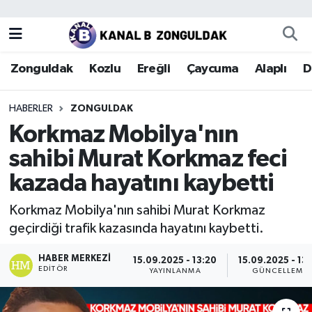
Zonguldak
Zonguldak Nöbetçi Eczaneler
Zonguldak
Kozlu
Ereğli
Çaycuma
Alaplı
D
Kozlu
Zonguldak Hava Durumu
HABERLER
ZONGULDAK
Ereğli
Zonguldak Trafik Yoğunluk Haritası
Korkmaz Mobilya'nın
sahibi Murat Korkmaz feci
Çaycuma
Puan Durumu ve Fikstür
kazada hayatını kaybetti
Alaplı
Tüm Manşetler
Korkmaz Mobilya'nın sahibi Murat Korkmaz
geçirdiği trafik kazasında hayatını kaybetti.
Devrek
Son Dakika Haberleri
HABER MERKEZI
15.09.2025 - 13:20
15.09.2025 - 13
Gökçebey
Haber Arşivi
EDITÖR
YAYINLANMA
GÜNCELLEME
Bartın