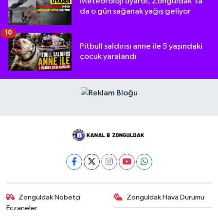
Meteoroloji uyardı, Zonguldak'ta
da o gün sağanak yağış geliyor
10
Pitbull saldırısı anne ile 5 yaşındaki
çocuk yaralandı
Zonguldak Nöbetçi
Zonguldak Hava Durumu
Eczaneler