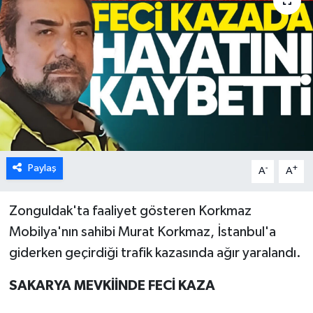
Karabük
Spor
Ulusal
Paylaş
-
+
A
A
Zonguldak'ta faaliyet gösteren Korkmaz
Mobilya'nın sahibi Murat Korkmaz, İstanbul'a
giderken geçirdiği trafik kazasında ağır yaralandı.
SAKARYA MEVKİİNDE FECİ KAZA