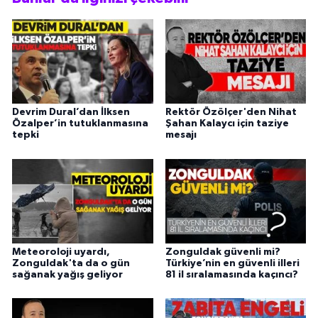
Devrim Dural’dan İlksen
Rektör Özölçer'den Nihat
Özalper’in tutuklanmasına
Şahan Kalaycı için taziye
tepki
mesajı
Meteoroloji uyardı,
Zonguldak güvenli mi?
Zonguldak'ta da o gün
Türkiye’nin en güvenli illeri
sağanak yağış geliyor
81 il sıralamasında kaçıncı?