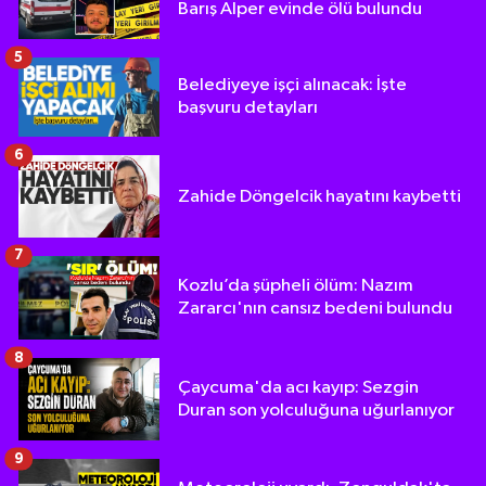
Barış Alper evinde ölü bulundu
5
Belediyeye işçi alınacak: İşte
başvuru detayları
6
Zahide Döngelcik hayatını kaybetti
7
Kozlu’da şüpheli ölüm: Nazım
Zararcı'nın cansız bedeni bulundu
8
Çaycuma'da acı kayıp: Sezgin
Duran son yolculuğuna uğurlanıyor
9