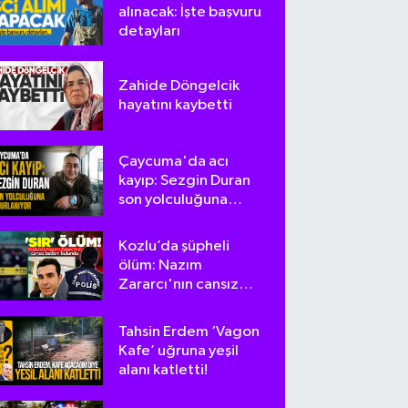
alınacak: İşte başvuru
detayları
Zahide Döngelcik
hayatını kaybetti
Çaycuma'da acı
kayıp: Sezgin Duran
son yolculuğuna
uğurlanıyor
Kozlu’da şüpheli
ölüm: Nazım
Zararcı'nın cansız
bedeni bulundu
Tahsin Erdem ‘Vagon
Kafe’ uğruna yeşil
alanı katletti!