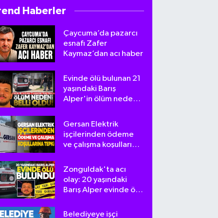
rend Haberler
Çaycuma’da pazarcı
esnafı Zafer
Kaymaz’dan acı haber
Evinde ölü bulunan 21
yaşındaki Barış
Alper'in ölüm nedeni
belli oldu
Gersan Elektrik
işçilerinden ödeme
ve çalışma koşullarına
tepki
Zonguldak'ta acı
olay: 20 yaşındaki
Barış Alper evinde ölü
bulundu
Belediyeye işçi