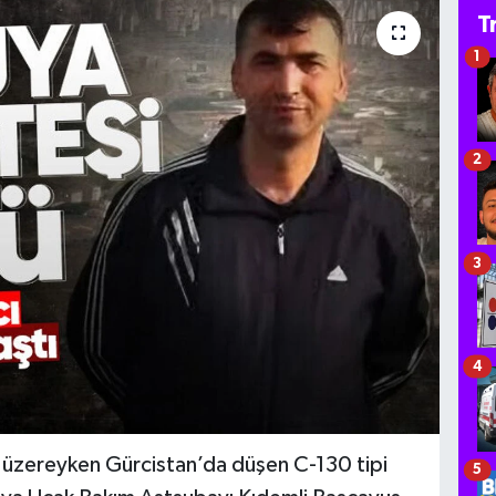
T
1
2
3
4
üzereyken Gürcistan’da düşen C-130 tipi
5