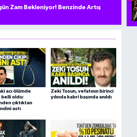
ün Zam Bekleniyor! Benzinde Artış
ki acı ölümde
Zeki Tosun, vefatının birinci
belli oldu:
yılında kabri başında anıldı
den çıktıktan
ndini astı