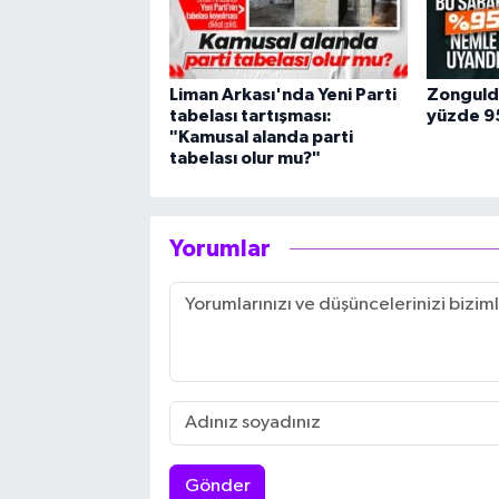
Liman Arkası'nda Yeni Parti
Zonguld
tabelası tartışması:
yüzde 95
"Kamusal alanda parti
tabelası olur mu?"
Yorumlar
Gönder