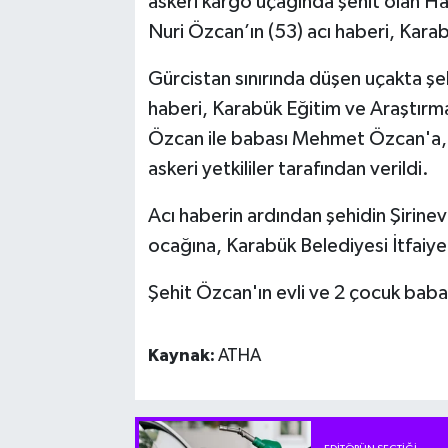
askeri kargo uçağında şehit olan H
Nuri Özcan’ın (53) acı haberi, Karabü
Gürcistan sınırında düşen uçakta ş
haberi, Karabük Eğitim ve Araştır
Özcan ile babası Mehmet Özcan'a, K
askeri yetkililer tarafından verildi.
Acı haberin ardından şehidin Şirine
ocağına, Karabük Belediyesi İtfaiye
Şehit Özcan'ın evli ve 2 çocuk baba
Kaynak:
ATHA