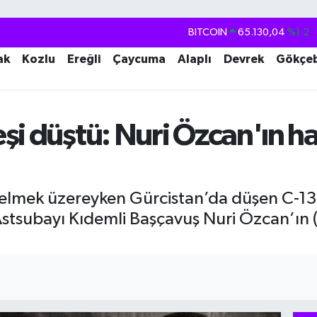
BITCOIN
65.130,04
%1.2
DOLAR
47,7106
%0.17
ak
Kozlu
Ereğli
Çaycuma
Alaplı
Devrek
Gökçe
EURO
55,1652
%0.27
STERLİN
64,4046
%0.35
i düştü: Nuri Özcan'ın ha
GRAM ALTIN
6648.99
%2.59
BİST100
13.773
%-19
elmek üzereyken Gürcistan’da düşen C-130
stsubayı Kıdemli Başçavuş Nuri Özcan’ın (