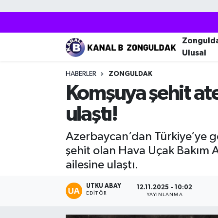
Zonguldak
Zonguldak Nöbetçi Eczaneler
Zonguld
Ulusal
Kozlu
Zonguldak Hava Durumu
HABERLER
ZONGULDAK
Ereğli
Zonguldak Trafik Yoğunluk Haritası
Komşuya şehit ateş
ulaştı!
Çaycuma
Puan Durumu ve Fikstür
Azerbaycan’dan Türkiye’ye g
Alaplı
Tüm Manşetler
şehit olan Hava Uçak Bakım A
Devrek
Son Dakika Haberleri
ailesine ulaştı.
Gökçebey
Haber Arşivi
UTKU ABAY
12.11.2025 - 10:02
EDITÖR
YAYINLANMA
Bartın