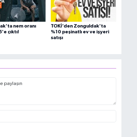
ak'ta nem oranı
TOKİ’den Zonguldak'ta
'e çıktı!
%10 peşinatlı ev ve işyeri
satışı