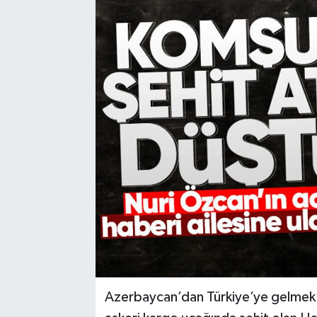
Karabük
Spor
Ulusal
Azerbaycan’dan Türkiye’ye gelmek 