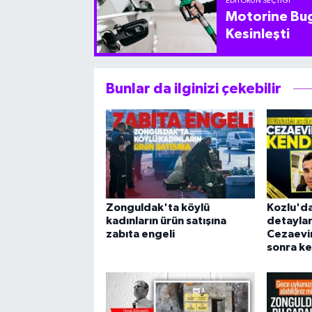
EDITÖRÜN SEÇTIĞI
Motorine Bug
Kesinleşti
Bunlar da ilginizi çekebilir
Zonguldak'ta köylü
Kozlu'da
kadınların ürün satışına
detaylar 
zabıta engeli
Cezaevin
sonra ke