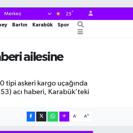
°
Merkez
25
bey
Bartın
Karabük
Spor
beri ailesine
 tipi askeri kargo uçağında
53) acı haberi, Karabük’teki
-
+
A
A