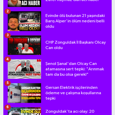
2
Evinde ölü bulunan 21 yaşındaki
Barış Alper'in ölüm nedeni belli
oldu
3
CHP Zonguldak İl Başkanı Olcay
Can oldu
4
Şenol Şanal'dan Olcay Can
atamasına sert tepki: "Arınmak
tam da bu olsa gerek!"
5
Gersan Elektrik işçilerinden
ödeme ve çalışma koşullarına
tepki
6
Zonguldak'ta acı olay: 20