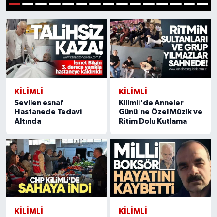
1
2
3
4
5
6
7
8
9
10
11
12
13
14
15
Karabük
Spor
Ulusal
KILIMLI
KILIMLI
Sevilen esnaf
Kilimli'de Anneler
Hastanede Tedavi
Günü'ne Özel Müzik ve
Altında
Ritim Dolu Kutlama
KILIMLI
KILIMLI