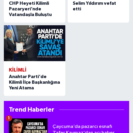
CHP Heyeti Kilimli
Selim Yıldırım vefat
Pazaryeri’nde
etti
Vatandaşla Buluştu
KILIMLI
Anahtar Parti’de
Kilimli İlçe Başkanlığına
Yeni Atama
Trend Haberler
1
Çaycuma’da pazarcı esnafı
Zafer Kaymaz’dan acı haber