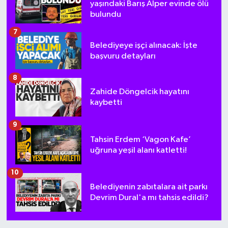
yaşındaki Barış Alper evinde ölü
bulundu
7
Belediyeye işçi alınacak: İşte
başvuru detayları
8
Zahide Döngelcik hayatını
kaybetti
9
Tahsin Erdem ‘Vagon Kafe’
uğruna yeşil alanı katletti!
10
Belediyenin zabıtalara ait parkı
Devrim Dural'a mı tahsis edildi?