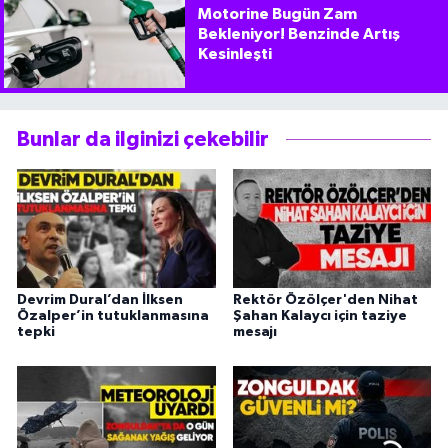
Motorine Bugün Zam
Bekleniyor! Benzinde Artış
Kesinleşti
Bunlar da ilginizi çekebilir
Devrim Dural’dan İlksen
Rektör Özölçer'den Nihat
Özalper’in tutuklanmasına
Şahan Kalaycı için taziye
tepki
mesajı