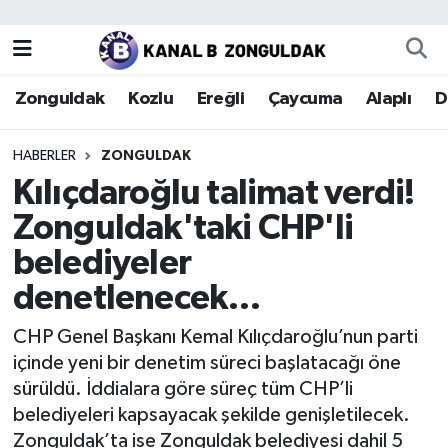
Zonguldak
Zonguldak Nöbetçi Eczaneler
Zonguldak
Kozlu
Ereğli
Çaycuma
Alaplı
D
Kozlu
Zonguldak Hava Durumu
HABERLER
ZONGULDAK
Ereğli
Zonguldak Trafik Yoğunluk Haritası
Kılıçdaroğlu talimat verdi!
Zonguldak'taki CHP'li
Çaycuma
Puan Durumu ve Fikstür
belediyeler
Alaplı
Tüm Manşetler
denetlenecek…
Devrek
Son Dakika Haberleri
CHP Genel Başkanı Kemal Kılıçdaroğlu’nun parti
içinde yeni bir denetim süreci başlatacağı öne
Gökçebey
Haber Arşivi
sürüldü. İddialara göre süreç tüm CHP’li
belediyeleri kapsayacak şekilde genişletilecek.
Bartın
Zonguldak’ta ise Zonguldak belediyesi dahil 5