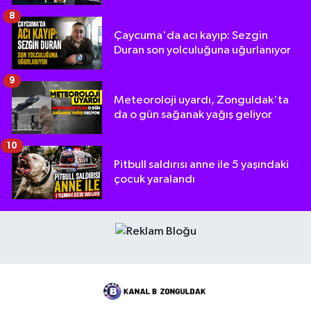
8
Çaycuma'da acı kayıp: Sezgin
Duran son yolculuğuna uğurlanıyor
9
Meteoroloji uyardı, Zonguldak'ta
da o gün sağanak yağış geliyor
10
Pitbull saldırısı anne ile 5 yaşındaki
çocuk yaralandı