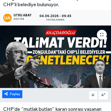
CHP’li belediye bulunuyor.
Karabük
UTKU ABAY
04.06.2026 - 09:45
EDITÖR
YAYINLANMA
Spor
Ulusal
Paylaş
-
+
A
A
CHP’de “mutlak butlan” kararı sonrası yaşanan