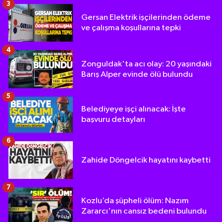
3
Gersan Elektrik işçilerinden ödeme
ve çalışma koşullarına tepki
4
Zonguldak'ta acı olay: 20 yaşındaki
Barış Alper evinde ölü bulundu
5
Belediyeye işçi alınacak: İşte
başvuru detayları
6
Zahide Döngelcik hayatını kaybetti
7
Kozlu’da şüpheli ölüm: Nazım
Zararcı'nın cansız bedeni bulundu