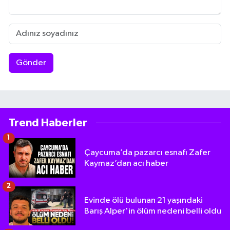
Gönder
Trend Haberler
1
Çaycuma’da pazarcı esnafı Zafer
Kaymaz’dan acı haber
2
Evinde ölü bulunan 21 yaşındaki
Barış Alper'in ölüm nedeni belli oldu