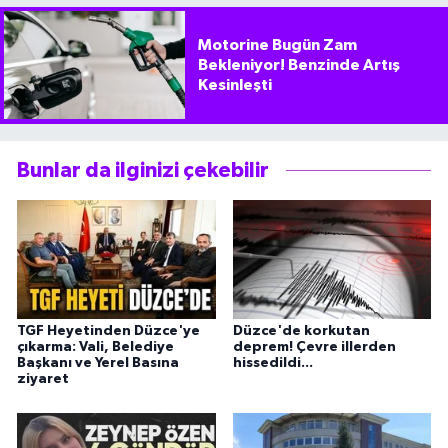
Motorine Bugün Zam
Bekleniyor! Benzinde Artış
Kesinleşti
Bunlar da ilginizi çekebilir
TGF Heyetinden Düzce'ye
Düzce'de korkutan
çıkarma: Vali, Belediye
deprem! Çevre illerden
Başkanı ve Yerel Basına
hissedildi...
ziyaret