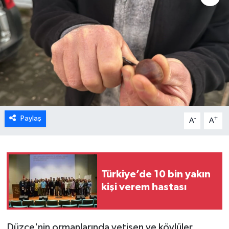
Karabük
Spor
Ulusal
Paylaş
-
+
A
A
Türkiye’de 10 bin yakın
kişi verem hastası
Düzce'nin ormanlarında yetişen ve köylüler