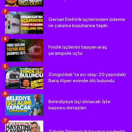
3
Gersan Elektrik işçilerinden ödeme
ve çalışma koşullarına tepki
4
Fındık işçilerini taşıyan araç
şarampole uçtu
5
Zonguldak'ta acı olay: 20 yaşındaki
Barış Alper evinde ölü bulundu
6
Belediyeye işçi alınacak: İşte
başvuru detayları
7
Zahide Döngelcik hayatını kaybetti