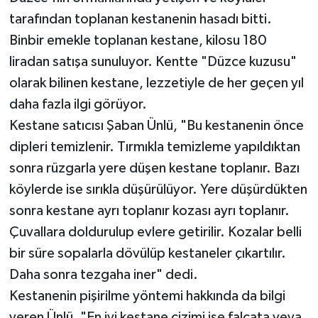
tarafından toplanan kestanenin hasadı bitti.
Binbir emekle toplanan kestane, kilosu 180
liradan satışa sunuluyor. Kentte "Düzce kuzusu"
olarak bilinen kestane, lezzetiyle de her geçen yıl
daha fazla ilgi görüyor.
Kestane satıcısı Şaban Ünlü, "Bu kestanenin önce
dipleri temizlenir. Tırmıkla temizleme yapıldıktan
sonra rüzgarla yere düşen kestane toplanır. Bazı
köylerde ise sırıkla düşürülüyor. Yere düşürdükten
sonra kestane ayrı toplanır kozası ayrı toplanır.
Çuvallara doldurulup evlere getirilir. Kozalar belli
bir süre sopalarla dövülüp kestaneler çıkartılır.
Daha sonra tezgaha iner" dedi.
Kestanenin pişirilme yöntemi hakkında da bilgi
veren Ünlü, "En iyi kestane çizimi ise falçata veya