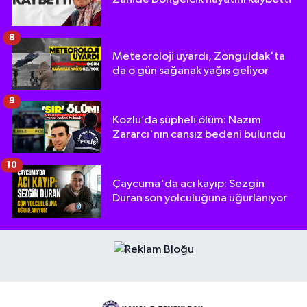
8
Meteoroloji uyardı, Zonguldak'ta
da o gün sağanak yağış geliyor
9
Kozlu’da şüpheli ölüm: Nazım
Zararcı'nın cansız bedeni bulundu
10
Çaycuma'da acı kayıp: Sezgin
Duran son yolculuğuna uğurlanıyor