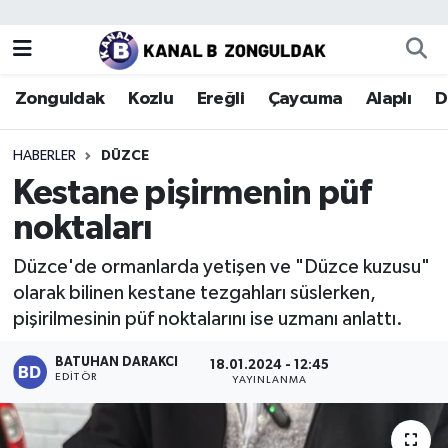
Zonguldak
Zonguldak Nöbetçi Eczaneler
Zonguldak
Kozlu
Ereğli
Çaycuma
Alaplı
D
Kozlu
Zonguldak Hava Durumu
HABERLER
DÜZCE
Ereğli
Zonguldak Trafik Yoğunluk Haritası
Kestane pişirmenin püf
noktaları
Çaycuma
Puan Durumu ve Fikstür
Düzce'de ormanlarda yetişen ve "Düzce kuzusu"
Alaplı
Tüm Manşetler
olarak bilinen kestane tezgahları süslerken,
pişirilmesinin püf noktalarını ise uzmanı anlattı.
Devrek
Son Dakika Haberleri
BATUHAN DARAKCI
18.01.2024 - 12:45
EDITÖR
Gökçebey
Haber Arşivi
YAYINLANMA
Bartın