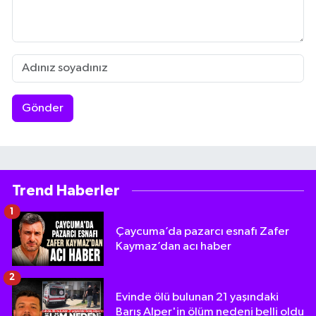
Gönder
Trend Haberler
1
Çaycuma’da pazarcı esnafı Zafer
Kaymaz’dan acı haber
2
Evinde ölü bulunan 21 yaşındaki
Barış Alper'in ölüm nedeni belli oldu