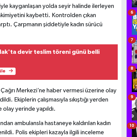
iyle kayganlaşan yolda seyir halinde ilerleyen
6
kimiyetini kaybetti. Kontrolden çıkan
arptı. Çarpmanın şiddetiyle kadın sürücü
7
k'ta devir teslim töreni günü belli
8
üle
l Çağrı Merkezi’ne haber vermesi üzerine olay
9
dildi. Ekiplerin çalışmasıyla sıkıştığı yerden
e olay yerinde yapıldı.
dından ambulansla hastaneye kaldırılan kadın
10
ildi. Polis ekipleri kazayla ilgili inceleme