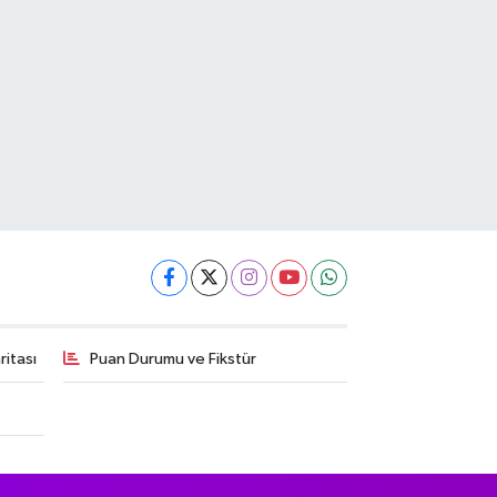
itası
Puan Durumu ve Fikstür