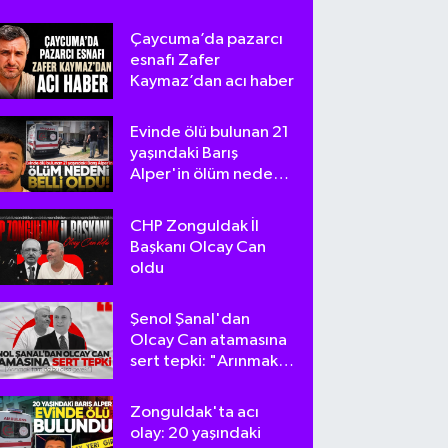
Çaycuma’da pazarcı
esnafı Zafer
Kaymaz’dan acı haber
Evinde ölü bulunan 21
yaşındaki Barış
Alper'in ölüm nedeni
belli oldu
CHP Zonguldak İl
Başkanı Olcay Can
oldu
Şenol Şanal'dan
Olcay Can atamasına
sert tepki: "Arınmak
tam da bu olsa
gerek!"
Zonguldak'ta acı
olay: 20 yaşındaki