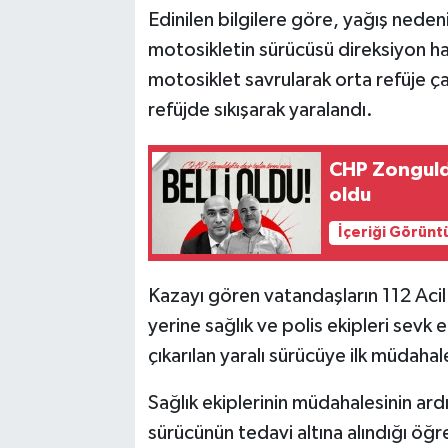
Edinilen bilgilere göre, yağış neden
motosikletin sürücüsü direksiyon ha
motosiklet savrularak orta refüje ç
refüjde sıkışarak yaralandı.
CHP Zongulda
oldu
İçeriği Görünt
Kazayı gören vatandaşların 112 Aci
yerine sağlık ve polis ekipleri sevk e
çıkarılan yaralı sürücüye ilk müdahal
Sağlık ekiplerinin müdahalesinin ar
sürücünün tedavi altına alındığı öğren