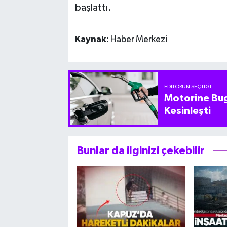
başlattı.
Kaynak:
Haber Merkezi
EDITÖRÜN SEÇTIĞI
Motorine Bug
Kesinleşti
Bunlar da ilginizi çekebilir