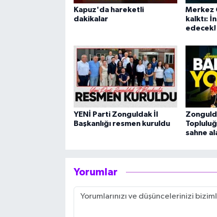
Kapuz'da hareketli
Merkez 
dakikalar
kalktı: 
edecek!
YENİ Parti Zonguldak İl
Zonguld
Başkanlığı resmen kuruldu
Topluluğ
sahne al
Yorumlar