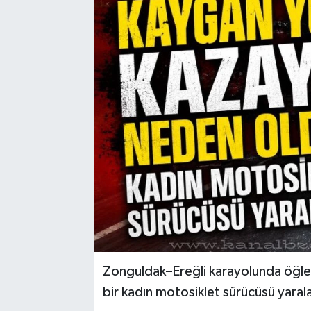
Karabük
Spor
Ulusal
Zonguldak–Ereğli karayolunda öğle
bir kadın motosiklet sürücüsü yaral