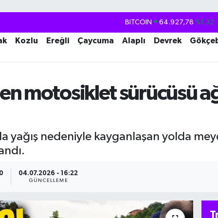
DOLAR
47,5894
%0.08
EURO
55,0398
%-0.02
ak
Kozlu
Ereğli
Çaycuma
Alaplı
Devrek
Gökçe
STERLİN
64,1581
%0.16
GRAM ALTIN
6508.83
%4.44
n motosiklet sürücüsü ağı
BİST100
13.703
%11
BITCOIN
64.927,78
%1.32
a yağış nedeniyle kayganlaşan yolda mey
andı.
20
04.07.2026 - 16:22
GÜNCELLEME
T