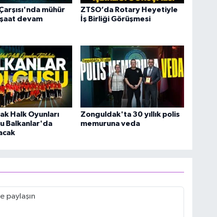
Çarşısı'nda mühür
ZTSO’da Rotary Heyetiyle
İnşaat devam
İş Birliği Görüşmesi
ak Halk Oyunları
Zonguldak'ta 30 yıllık polis
u Balkanlar'da
memuruna veda
acak