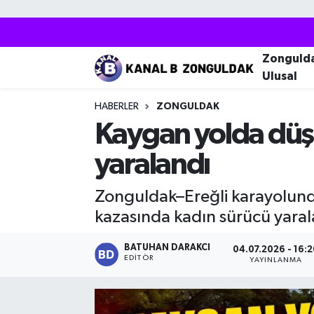
Zonguldak
Zonguldak Nöbetçi Eczaneler
Zonguld
Ulusal
Kozlu
Zonguldak Hava Durumu
HABERLER
ZONGULDAK
Ereğli
Zonguldak Trafik Yoğunluk Haritası
Kaygan yolda düşe
yaralandı
Çaycuma
Puan Durumu ve Fikstür
Zonguldak–Ereğli karayolund
Alaplı
Tüm Manşetler
kazasında kadın sürücü yaral
Devrek
Son Dakika Haberleri
BATUHAN DARAKCI
04.07.2026 - 16:
EDITÖR
YAYINLANMA
Gökçebey
Haber Arşivi
Bartın