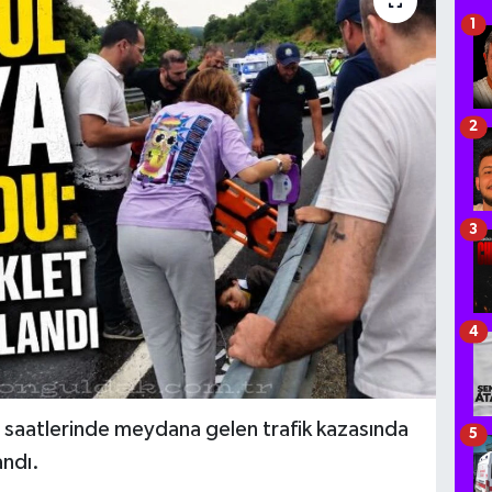
1
2
3
4
 saatlerinde meydana gelen trafik kazasında
5
andı.