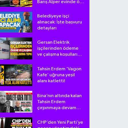
Barış Alper evinde ölü
bulundu
Belediyeye işçi
alınacak: İşte başvuru
detayları
Gersan Elektrik
işçilerinden ödeme
ve çalışma koşullarına
tepki
Tahsin Erdem ‘Vagon
Kafe’ uğruna yeşil
alanı katletti!
Bina’nın altında kalan
Tahsin Erdem
çırpınmaya devam
ediyor
CHP’den Yeni Parti’ye