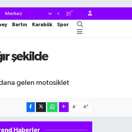
°
Merkez
21
bey
Bartın
Karabük
Spor
r şekilde
dana gelen motosiklet
-
+
A
A
rend Haberler