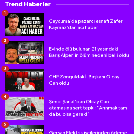
Trend Haberler
1
Çaycuma’da pazarcı esnafı Zafer
Kaymaz’dan acı haber
2
Evinde ölü bulunan 21 yaşındaki
Barış Alper'in ölüm nedeni belli oldu
3
CHP Zonguldak İl Başkanı Olcay
Can oldu
4
Şenol Şanal'dan Olcay Can
atamasına sert tepki: "Arınmak tam
da bu olsa gerek!"
5
Gersan Elektrik işçilerinden ödeme