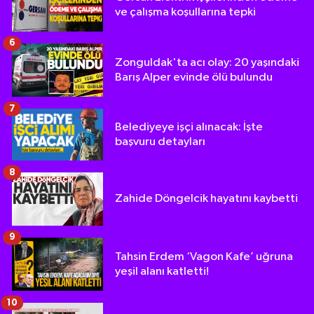
ve çalışma koşullarına tepki
6
Zonguldak'ta acı olay: 20 yaşındaki
Barış Alper evinde ölü bulundu
7
Belediyeye işçi alınacak: İşte
başvuru detayları
8
Zahide Döngelcik hayatını kaybetti
9
Tahsin Erdem ‘Vagon Kafe’ uğruna
yeşil alanı katletti!
10