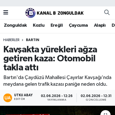
Zonguldak
Zonguldak Nöbetçi Eczaneler
Zonguldak
Kozlu
Ereğli
Çaycuma
Alaplı
D
Kozlu
Zonguldak Hava Durumu
HABERLER
BARTIN
Ereğli
Zonguldak Trafik Yoğunluk Haritası
Kavşakta yürekleri ağza
getiren kaza: Otomobil
Çaycuma
Puan Durumu ve Fikstür
takla attı
Alaplı
Tüm Manşetler
Bartın'da Çaydüzü Mahallesi Çayırlar Kavşağı'nda
meydana gelen trafik kazası paniğe neden oldu.
Devrek
Son Dakika Haberleri
UTKU ABAY
02.06.2026 - 12:26
02.06.2026 - 12:31
Gökçebey
Haber Arşivi
EDITÖR
YAYINLANMA
GÜNCELLEME
Bartın