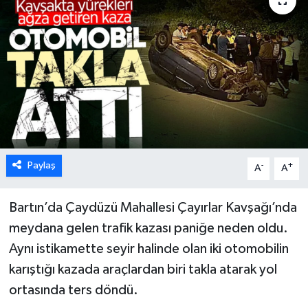
Karabük
Spor
Ulusal
Paylaş
-
+
A
A
Bartın’da Çaydüzü Mahallesi Çayırlar Kavşağı’nda
meydana gelen trafik kazası paniğe neden oldu.
Aynı istikamette seyir halinde olan iki otomobilin
karıştığı kazada araçlardan biri takla atarak yol
ortasında ters döndü.