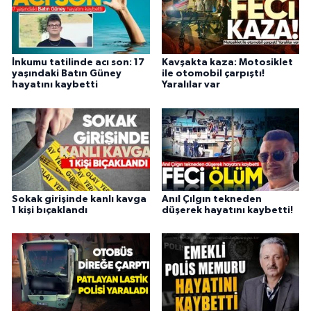
İnkumu tatilinde acı son: 17
Kavşakta kaza: Motosiklet
yaşındaki Batın Güney
ile otomobil çarpıştı!
hayatını kaybetti
Yaralılar var
Sokak girişinde kanlı kavga
Anıl Çılgın tekneden
1 kişi bıçaklandı
düşerek hayatını kaybetti!