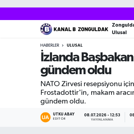
Zonguldak
Zonguldak Nöbetçi Eczaneler
Zonguld
Ulusal
Kozlu
Zonguldak Hava Durumu
HABERLER
ULUSAL
Ereğli
Zonguldak Trafik Yoğunluk Haritası
İzlanda Başbakanı 
gündem oldu
Çaycuma
Puan Durumu ve Fikstür
NATO Zirvesi resepsiyonu içi
Alaplı
Tüm Manşetler
Frostadottir'in, makam aracın
Devrek
Son Dakika Haberleri
gündem oldu.
Gökçebey
Haber Arşivi
UTKU ABAY
08.07.2026 - 12:53
08
EDITÖR
YAYINLANMA
Bartın