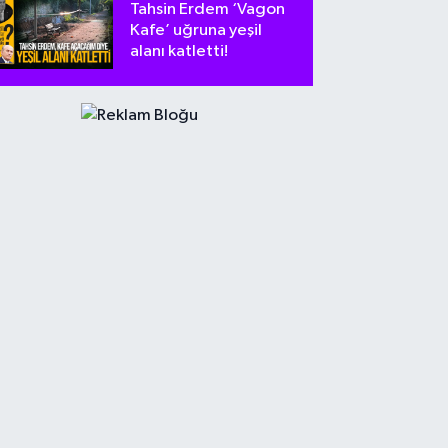
Tahsin Erdem ‘Vagon
Kafe’ uğruna yeşil
alanı katletti!