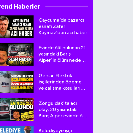
rend Haberler
Çaycuma’da pazarcı
esnafı Zafer
Kaymaz’dan acı haber
Evinde ölü bulunan 21
yaşındaki Barış
Alper'in ölüm nedeni
belli oldu
Gersan Elektrik
işçilerinden ödeme
ve çalışma koşullarına
tepki
Zonguldak'ta acı
olay: 20 yaşındaki
Barış Alper evinde ölü
bulundu
Belediyeye işçi