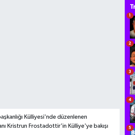
T
1
2
3
4
kanlığı Külliyesi'nde düzenlenen
ı Kristrun Frostadottir'in Külliye'ye bakışı
5