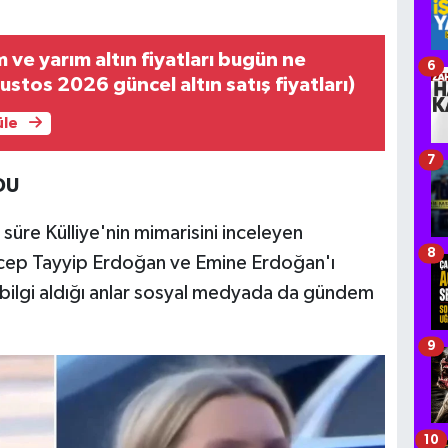
 ve yarım altın fiyatları bugün ne
6
stos 2026 güncel altın satış fiyatları)
üle
7
DU
süre Külliye'nin mimarisini inceleyen
8
cep Tayyip Erdoğan ve Emine Erdoğan'ı
a bilgi aldığı anlar sosyal medyada da gündem
9
10