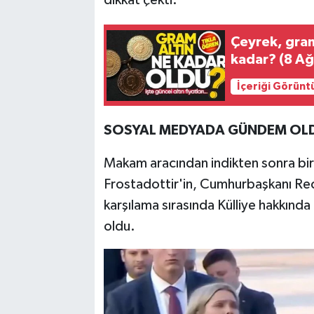
dikkat çekti.
Çeyrek, gram
kadar? (8 Ağu
İçeriği Görünt
SOSYAL MEDYADA GÜNDEM OL
Makam aracından indikten sonra bir 
Frostadottir'in, Cumhurbaşkanı Re
karşılama sırasında Külliye hakkınd
oldu.