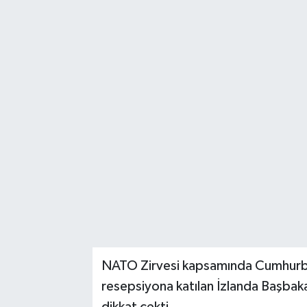
Karabük
Spor
Ulusal
NATO Zirvesi kapsamında Cumhurbaş
resepsiyona katılan İzlanda Başbakan