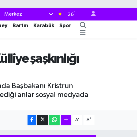
°
Merkez
26
bey
Bartın
Karabük
Spor
lliye şaşkınlığı
nda Başbakanı Kristrun
lediği anlar sosyal medyada
-
+
A
A