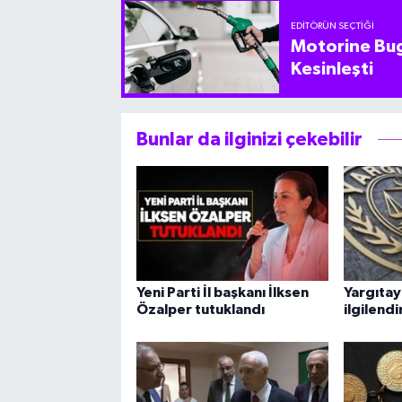
EDITÖRÜN SEÇTIĞI
Motorine Bug
Kesinleşti
Bunlar da ilginizi çekebilir
Yeni Parti İl başkanı İlksen
Yargıtay
Özalper tutuklandı
ilgilend