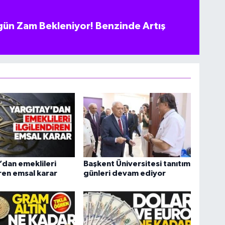
ün Zam Bekleniyor! Benzinde Artış
’dan emeklileri
Başkent Üniversitesi tanıtım
iren emsal karar
günleri devam ediyor