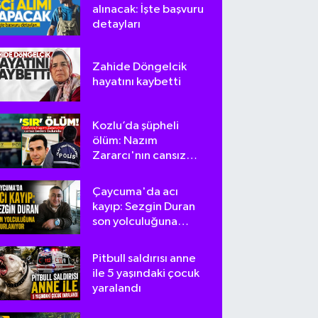
alınacak: İşte başvuru
detayları
Zahide Döngelcik
hayatını kaybetti
Kozlu’da şüpheli
ölüm: Nazım
Zararcı'nın cansız
bedeni bulundu
Çaycuma'da acı
kayıp: Sezgin Duran
son yolculuğuna
uğurlanıyor
Pitbull saldırısı anne
ile 5 yaşındaki çocuk
yaralandı