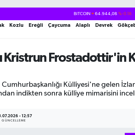
DOLAR
47,7436
%0.18
EURO
55,2510
%0.32
ak
Kozlu
Ereğli
Çaycuma
Alaplı
Devrek
Gökçe
STERLİN
64,4811
%0.38
GRAM ALTIN
6660.55
%0.03
Kristrun Frostadottir'in Kü
BİST100
13.779
%-14
BITCOIN
64.944,08
%-0.18
n Cumhurbaşkanlığı Külliyesi'ne gelen İzla
dan indikten sonra külliye mimarisini ince
.07.2026 - 12:57
GÜNCELLEME