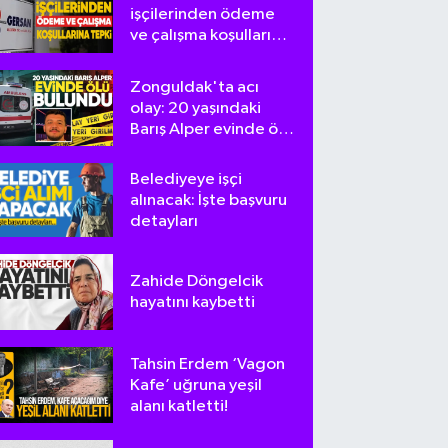
işçilerinden ödeme
ve çalışma koşullarına
tepki
Zonguldak'ta acı
olay: 20 yaşındaki
Barış Alper evinde ölü
bulundu
Belediyeye işçi
alınacak: İşte başvuru
detayları
Zahide Döngelcik
hayatını kaybetti
Tahsin Erdem ‘Vagon
Kafe’ uğruna yeşil
alanı katletti!