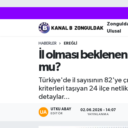
Zonguldak
Zonguldak Nöbetçi Eczaneler
Zonguld
Ulusal
Kozlu
Zonguldak Hava Durumu
HABERLER
EREĞLI
Ereğli
Zonguldak Trafik Yoğunluk Haritası
İl olması beklenen 2
mu?
Çaycuma
Puan Durumu ve Fikstür
Türkiye'de il sayısının 82'ye 
Alaplı
Tüm Manşetler
kriterleri taşıyan 24 ilçe netl
Devrek
Son Dakika Haberleri
detaylar...
Gökçebey
Haber Arşivi
UTKU ABAY
02.06.2026 - 14:07
EDITÖR
YAYINLANMA
Bartın