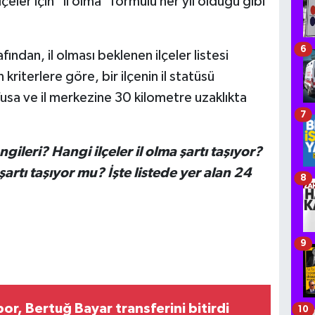
çeler için "il olma" formülü her yıl olduğu gibi
6
fından, il olması beklenen ilçeler listesi
kriterlere göre, bir ilçenin il statüsü
usa ve il merkezine 30 kilometre uzaklıkta
7
ngileri? Hangi ilçeler il olma şartı taşıyor?
şartı taşıyor mu? İşte listede yer alan 24
8
9
r, Bertuğ Bayar transferini bitirdi
10