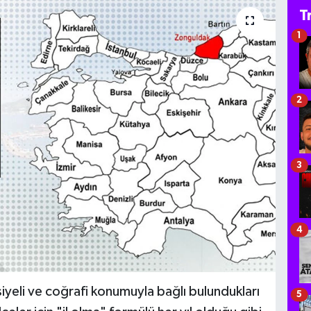
T
1
2
3
4
eli ve coğrafi konumuyla bağlı bulundukları
5