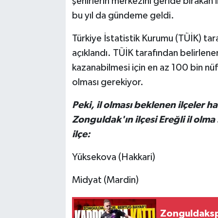
şehirlerin merkezini geride bırakan il
bu yıl da gündeme geldi.
Türkiye İstatistik Kurumu (TÜİK) tara
açıklandı. TÜİK tarafından belirlenen 
kazanabilmesi için en az 100 bin nüf
olması gerekiyor.
Peki, il olması beklenen ilçeler ha
Zonguldak'ın ilçesi Ereğli il olma 
ilçe:
Yüksekova (Hakkari)
Midyat (Mardin)
Zonguldakspo