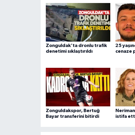
Zonguldak'ta dronlu trafik
25 yaşın
denetimi sıklaştırıldı
cenaze p
Zonguldakspor, Bertuğ
Neriman
Bayar transferini bitirdi
istifa ett