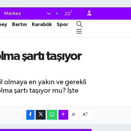
°
Merkez
22
bey
Bartın
Karabük
Spor
olma şartı taşıyor
il olmaya en yakın ve gerekli
 olma şartı taşıyor mu? İşte
-
+
A
A