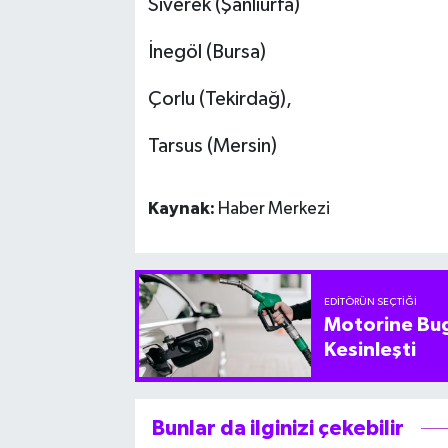
Siverek (Şanlıurfa)
İnegöl (Bursa)
Çorlu (Tekirdağ),
Tarsus (Mersin)
Kaynak:
Haber Merkezi
EDITÖRÜN SEÇTIĞI
Motorine Bug
Kesinleşti
Bunlar da ilginizi çekebilir