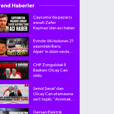
rend Haberler
Çaycuma’da pazarcı
esnafı Zafer
Kaymaz’dan acı haber
Evinde ölü bulunan 21
yaşındaki Barış
Alper'in ölüm nedeni
belli oldu
CHP Zonguldak İl
Başkanı Olcay Can
oldu
Şenol Şanal'dan
Olcay Can atamasına
sert tepki: "Arınmak
tam da bu olsa
gerek!"
Gersan Elektrik