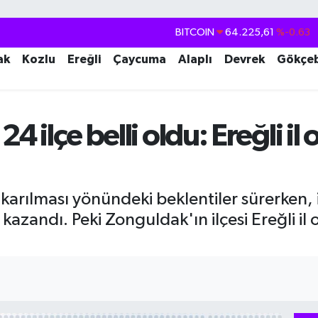
DOLAR
47,6704
%0
EURO
55,0406
%-0.08
ak
Kozlu
Ereğli
Çaycuma
Alaplı
Devrek
Gökçe
STERLİN
64,2143
%0
GRAM ALTIN
6510.40
%0.45
4 ilçe belli oldu: Ereğli il 
BİST100
13.799
%70
BITCOIN
64.225,61
%-0.63
çıkarılması yönündeki beklentiler sürerken, 
ik kazandı. Peki Zonguldak'ın ilçesi Ereğli il