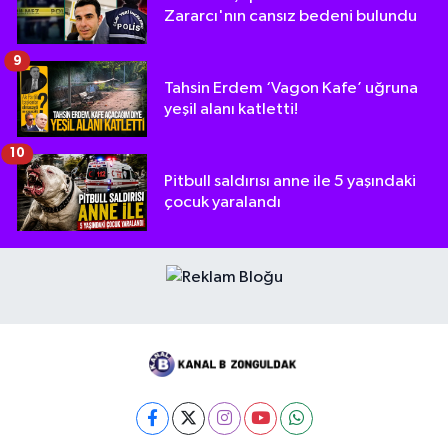
Zararcı'nın cansız bedeni bulundu
9
Tahsin Erdem ‘Vagon Kafe’ uğruna
yeşil alanı katletti!
10
Pitbull saldırısı anne ile 5 yaşındaki
çocuk yaralandı