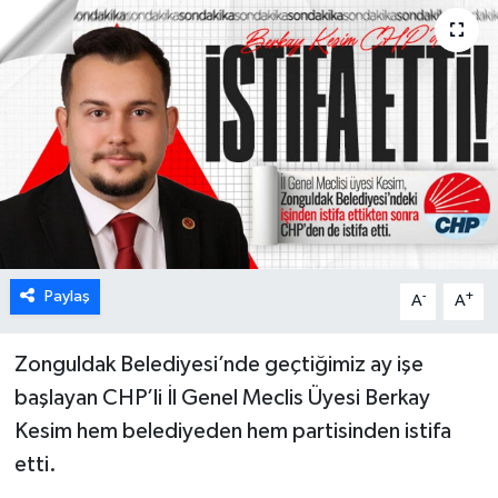
Karabük
Spor
Ulusal
Paylaş
-
+
A
A
Zonguldak Belediyesi’nde geçtiğimiz ay işe
başlayan CHP’li İl Genel Meclis Üyesi Berkay
Kesim hem belediyeden hem partisinden istifa
etti.