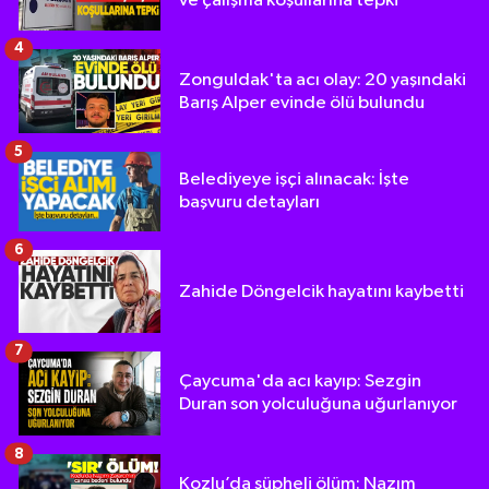
ve çalışma koşullarına tepki
4
Zonguldak'ta acı olay: 20 yaşındaki
Barış Alper evinde ölü bulundu
5
Belediyeye işçi alınacak: İşte
başvuru detayları
6
Zahide Döngelcik hayatını kaybetti
7
Çaycuma'da acı kayıp: Sezgin
Duran son yolculuğuna uğurlanıyor
8
Kozlu’da şüpheli ölüm: Nazım