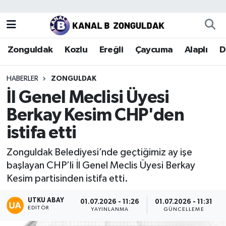
Zonguldak
Zonguldak Nöbetçi Eczaneler
Zonguldak
Kozlu
Ereğli
Çaycuma
Alaplı
D
Kozlu
Zonguldak Hava Durumu
HABERLER
ZONGULDAK
Ereğli
Zonguldak Trafik Yoğunluk Haritası
İl Genel Meclisi Üyesi
Berkay Kesim CHP'den
Çaycuma
Puan Durumu ve Fikstür
istifa etti
Alaplı
Tüm Manşetler
Zonguldak Belediyesi’nde geçtiğimiz ay işe
başlayan CHP’li İl Genel Meclis Üyesi Berkay
Devrek
Son Dakika Haberleri
Kesim partisinden istifa etti.
Gökçebey
Haber Arşivi
UTKU ABAY
01.07.2026 - 11:26
01.07.2026 - 11:31
EDITÖR
YAYINLANMA
GÜNCELLEME
Bartın