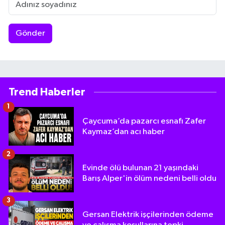
Gönder
Trend Haberler
1
Çaycuma’da pazarcı esnafı Zafer
Kaymaz’dan acı haber
2
Evinde ölü bulunan 21 yaşındaki
Barış Alper'in ölüm nedeni belli oldu
3
Gersan Elektrik işçilerinden ödeme