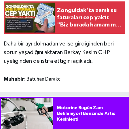
Zonguldak'ta zamlı su
faturaları cep yaktı:
"Biz burada hamam mı
işletiyoruz?"
Daha bir ayı dolmadan ve işe girdiğinden beri
sorun yaşadığını aktaran Berkay Kesim CHP
üyeliğinden de istifa ettiğini açıkladı.
Muhabir:
Batuhan Darakcı
Motorine Bugün Zam
Bekleniyor! Benzinde Artış
Kesinleşti