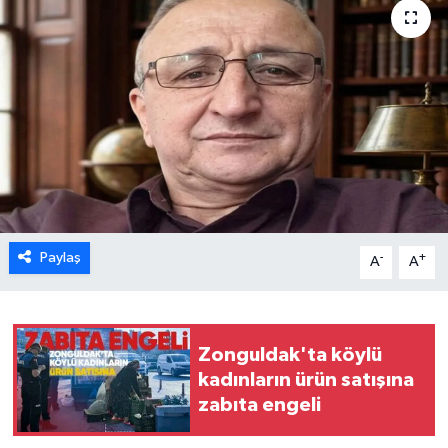
Karabük
Spor
Ulusal
Paylaş
-
+
A
A
Zonguldak'ta köylü
kadınların ürün satışına
zabıta engeli