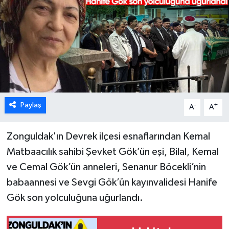
Karabük
Spor
Ulusal
Paylaş
-
+
A
A
Zonguldak'ın Devrek ilçesi esnaflarından Kemal
Matbaacılık sahibi Şevket Gök’ün eşi, Bilal, Kemal
ve Cemal Gök’ün anneleri, Senanur Böcekli’nin
babaannesi ve Sevgi Gök’ün kayınvalidesi Hanife
Gök son yolculuğuna uğurlandı.