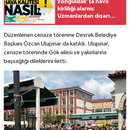
zonguldak'ta hava
kirliliği alarmı:
Uzmanlardan dışarı
çıkarken dikkat uyarısı
Düzenlenen cenaze törenine Devrek Belediye
Başkanı Özcan Ulupınar da katıldı. Ulupınar,
cenaze töreninde Gök ailesi ve yakınlarına
başsağlığı dileklerini iletti.