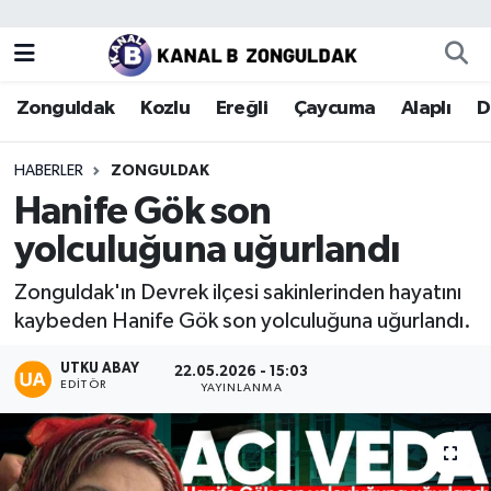
Zonguldak
Zonguldak Nöbetçi Eczaneler
Zonguldak
Kozlu
Ereğli
Çaycuma
Alaplı
D
Kozlu
Zonguldak Hava Durumu
HABERLER
ZONGULDAK
Ereğli
Zonguldak Trafik Yoğunluk Haritası
Hanife Gök son
yolculuğuna uğurlandı
Çaycuma
Puan Durumu ve Fikstür
Zonguldak'ın Devrek ilçesi sakinlerinden hayatını
Alaplı
Tüm Manşetler
kaybeden Hanife Gök son yolculuğuna uğurlandı.
Devrek
Son Dakika Haberleri
UTKU ABAY
22.05.2026 - 15:03
EDITÖR
YAYINLANMA
Gökçebey
Haber Arşivi
Bartın