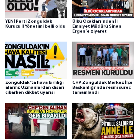
YENİ Parti Zonguldak
Ülkü Ocakları'ndan İl
Kurucu İl Yönetimi belli oldu
Emniyet Müdürü Sinan
Ergen'e ziyaret
zonguldak'ta hava kirliliği
CHP Zonguldak Merkez İlçe
alarmı: Uzmanlardan dışarı
Başkanlığı'nda resmi süreç
çıkarken dikkat uyarısı
tamamlandı