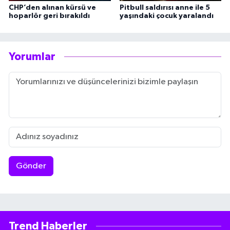
CHP’den alınan kürsü ve
Pitbull saldırısı anne ile 5
hoparlör geri bırakıldı
yaşındaki çocuk yaralandı
Yorumlar
Gönder
Trend Haberler