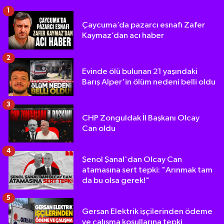
1
Çaycuma’da pazarcı esnafı Zafer
Kaymaz’dan acı haber
2
Evinde ölü bulunan 21 yaşındaki
Barış Alper'in ölüm nedeni belli oldu
3
CHP Zonguldak İl Başkanı Olcay
Can oldu
4
Şenol Şanal'dan Olcay Can
atamasına sert tepki: "Arınmak tam
da bu olsa gerek!"
5
Gersan Elektrik işçilerinden ödeme
ve çalışma koşullarına tepki