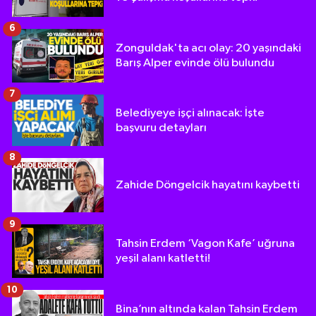
6
Zonguldak'ta acı olay: 20 yaşındaki
Barış Alper evinde ölü bulundu
7
Belediyeye işçi alınacak: İşte
başvuru detayları
8
Zahide Döngelcik hayatını kaybetti
9
Tahsin Erdem ‘Vagon Kafe’ uğruna
yeşil alanı katletti!
10
Bina’nın altında kalan Tahsin Erdem