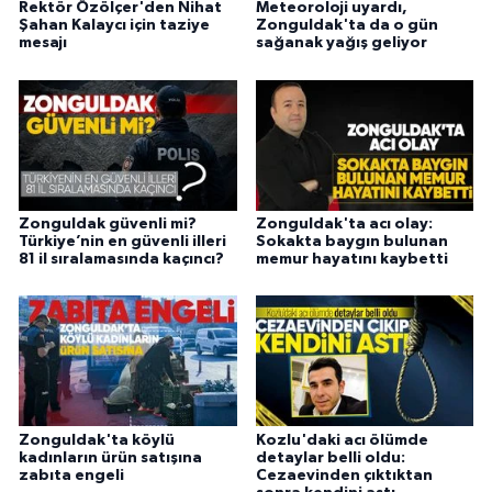
Rektör Özölçer'den Nihat
Meteoroloji uyardı,
Şahan Kalaycı için taziye
Zonguldak'ta da o gün
mesajı
sağanak yağış geliyor
Zonguldak güvenli mi?
Zonguldak'ta acı olay:
Türkiye’nin en güvenli illeri
Sokakta baygın bulunan
81 il sıralamasında kaçıncı?
memur hayatını kaybetti
Zonguldak'ta köylü
Kozlu'daki acı ölümde
kadınların ürün satışına
detaylar belli oldu:
zabıta engeli
Cezaevinden çıktıktan