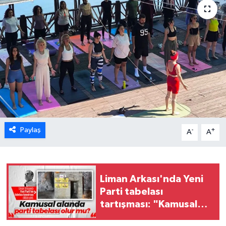
Karabük
Spor
Ulusal
Paylaş
-
+
A
A
Liman Arkası'nda Yeni
Parti tabelası
tartışması: "Kamusal
alanda parti tabelası