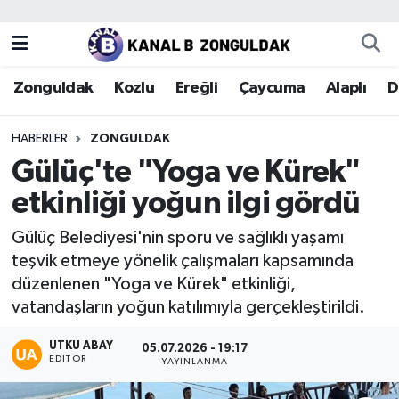
Zonguldak
Zonguldak Nöbetçi Eczaneler
Zonguldak
Kozlu
Ereğli
Çaycuma
Alaplı
D
Kozlu
Zonguldak Hava Durumu
HABERLER
ZONGULDAK
Ereğli
Zonguldak Trafik Yoğunluk Haritası
Gülüç'te "Yoga ve Kürek"
etkinliği yoğun ilgi gördü
Çaycuma
Puan Durumu ve Fikstür
Gülüç Belediyesi'nin sporu ve sağlıklı yaşamı
Alaplı
Tüm Manşetler
teşvik etmeye yönelik çalışmaları kapsamında
düzenlenen "Yoga ve Kürek" etkinliği,
Devrek
Son Dakika Haberleri
vatandaşların yoğun katılımıyla gerçekleştirildi.
Gökçebey
Haber Arşivi
UTKU ABAY
05.07.2026 - 19:17
EDITÖR
YAYINLANMA
Bartın