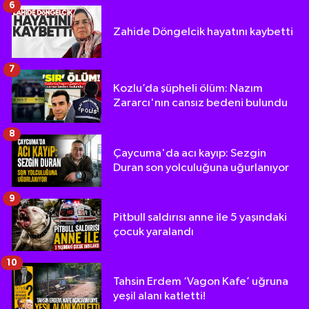
6
Zahide Döngelcik hayatını kaybetti
7
Kozlu’da şüpheli ölüm: Nazım
Zararcı'nın cansız bedeni bulundu
8
Çaycuma'da acı kayıp: Sezgin
Duran son yolculuğuna uğurlanıyor
9
Pitbull saldırısı anne ile 5 yaşındaki
çocuk yaralandı
10
Tahsin Erdem ‘Vagon Kafe’ uğruna
yeşil alanı katletti!