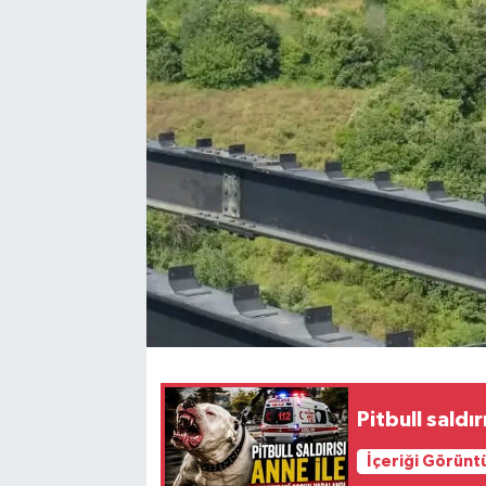
Karabük
Spor
Ulusal
Pitbull saldı
İçeriği Görünt