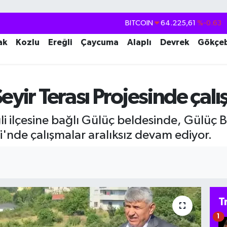
BITCOIN
64.225,61
%-0.63
DOLAR
47,6704
%0
ak
Kozlu
Ereğli
Çaycuma
Alaplı
Devrek
Gökçe
EURO
55,0406
%-0.08
STERLİN
64,2143
%0
GRAM ALTIN
6510.40
%0.45
eyir Terası Projesinde çal
BİST100
13.799
%70
i ilçesine bağlı Gülüç beldesinde, Gülüç B
si'nde çalışmalar aralıksız devam ediyor.
T
1