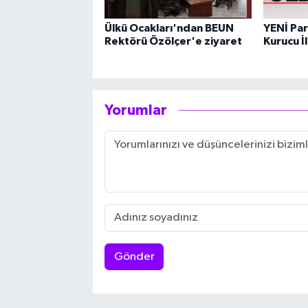
Ülkü Ocakları'ndan BEUN
YENİ Par
Rektörü Özölçer'e ziyaret
Kurucu İl
Yorumlar
Gönder