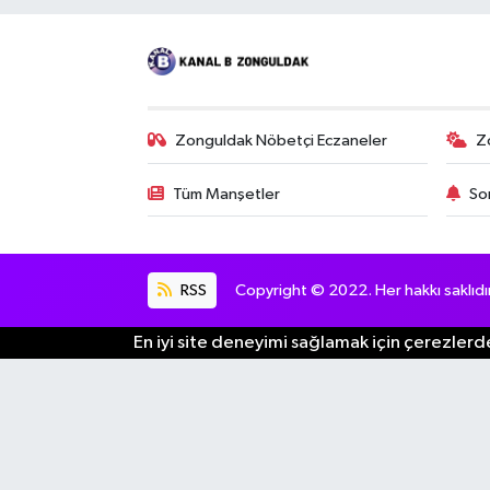
Zonguldak Nöbetçi Eczaneler
Z
Tüm Manşetler
So
RSS
Copyright © 2022. Her hakkı saklıdır
En iyi site deneyimi sağlamak için çerezlerde