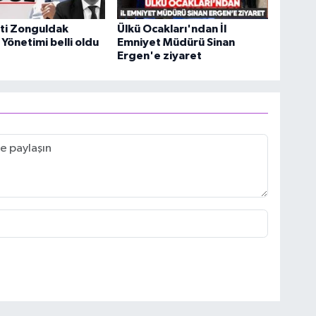
ti Zonguldak
Ülkü Ocakları'ndan İl
 Yönetimi belli oldu
Emniyet Müdürü Sinan
Ergen'e ziyaret