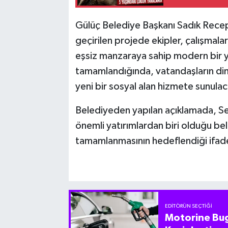
Gülüç Belediye Başkanı Sadık Recep
geçirilen projede ekipler, çalışmala
eşsiz manzaraya sahip modern bir y
tamamlandığında, vatandaşların dinl
yeni bir sosyal alan hizmete sunulac
Belediyeden yapılan açıklamada, Sey
önemli yatırımlardan biri olduğu beli
tamamlanmasının hedeflendiği ifade
EDITÖRÜN SEÇTIĞI
Motorine Bug