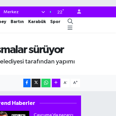
°
Merkez
22
bey
Bartın
Karabük
Spor
ışmalar sürüyor
elediyesi tarafından yapımı
-
+
A
A
rend Haberler
Çaycuma’da pazarcı