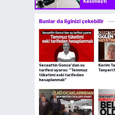
Kesinleşti
Bunlar da ilginizi çekebilir
Secaattin Gonca’dan su
Kerim Ta
tarifesi uyarısı: “Temmuz
Tanyeri 
tüketimi eski tarifeden
hesaplanmalı”