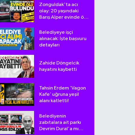
Zonguldak'ta acı
olay: 20 yaşındaki
Barış Alper evinde ölü
bulundu
Belediyeye işçi
alınacak: İşte başvuru
detayları
Zahide Döngelcik
hayatını kaybetti
Tahsin Erdem ‘Vagon
Kafe’ uğruna yeşil
alanı katletti!
Belediyenin
zabıtalara ait parkı
Devrim Dural'a mı