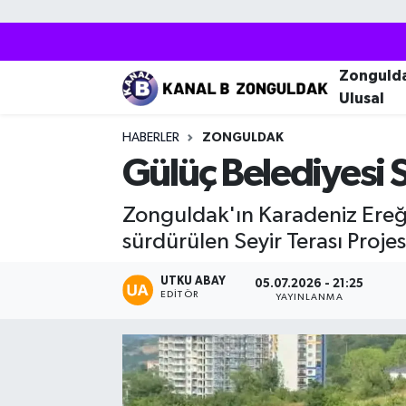
Zonguldak
Zonguldak Nöbetçi Eczaneler
Zonguld
Ulusal
Kozlu
Zonguldak Hava Durumu
HABERLER
ZONGULDAK
Ereğli
Zonguldak Trafik Yoğunluk Haritası
Gülüç Belediyesi S
Çaycuma
Puan Durumu ve Fikstür
Zonguldak'ın Karadeniz Ereğl
sürdürülen Seyir Terası Proje
Alaplı
Tüm Manşetler
UTKU ABAY
05.07.2026 - 21:25
EDITÖR
Devrek
Son Dakika Haberleri
YAYINLANMA
Gökçebey
Haber Arşivi
Bartın