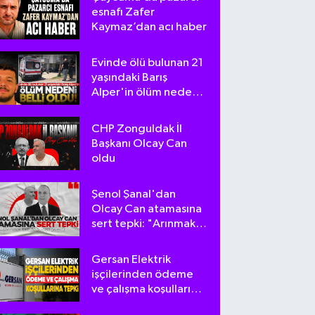
esnafı Zafer
Kaymaz’dan acı haber
Evinde ölü bulunan 21
yaşındaki Barış
Alper'in ölüm nedeni
belli oldu
CHP Zonguldak İl
Başkanı Olcay Can
oldu
Şenol Şanal'dan
Olcay Can atamasına
sert tepki: "Arınmak
tam da bu olsa
gerek!"
Gersan Elektrik
işçilerinden ödeme
ve çalışma koşullarına
tepki