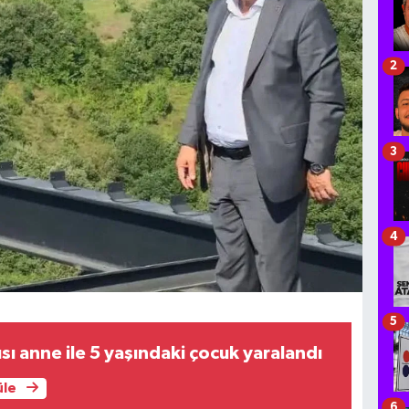
2
3
4
5
rısı anne ile 5 yaşındaki çocuk yaralandı
üle
6