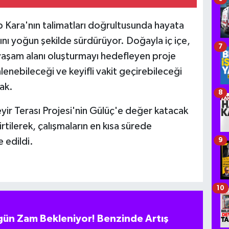
 Kara'nın talimatları doğrultusunda hayata
rını yoğun şekilde sürdürüyor. Doğayla iç içe,
7
aşam alanı oluşturmayı hedefleyen proje
enebileceği ve keyifli vakit geçirebileceği
ak.
8
ir Terası Projesi'nin Gülüç'e değer katacak
rtilerek, çalışmaların en kısa sürede
 edildi.
9
10
ün Zam Bekleniyor! Benzinde Artış