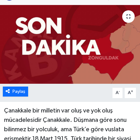
Karabük
Spor
Ulusal
Paylaş
-
+
A
A
Çanakkale bir milletin var oluş ve yok oluş
mücadelesidir Çanakkale. Düşmana göre sonu
bilinmez bir yolculuk, ama Türk’e göre vuslata
erişmektir.18 Mart 1915, Türk tarihinde bir siyasi