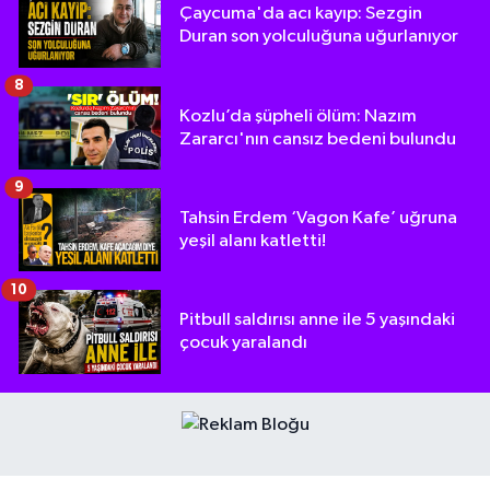
Çaycuma'da acı kayıp: Sezgin
Duran son yolculuğuna uğurlanıyor
8
Kozlu’da şüpheli ölüm: Nazım
Zararcı'nın cansız bedeni bulundu
9
Tahsin Erdem ‘Vagon Kafe’ uğruna
yeşil alanı katletti!
10
Pitbull saldırısı anne ile 5 yaşındaki
çocuk yaralandı