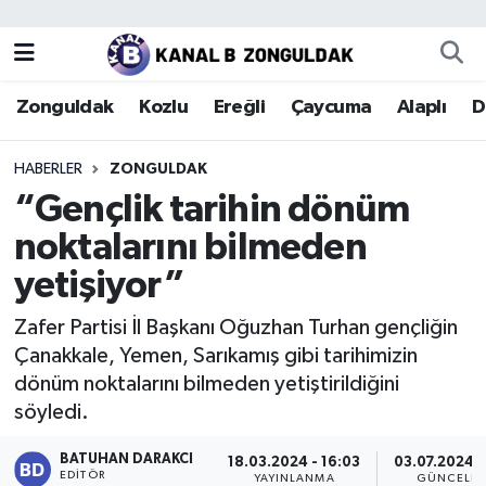
Zonguldak
Zonguldak Nöbetçi Eczaneler
Zonguldak
Kozlu
Ereğli
Çaycuma
Alaplı
D
Kozlu
Zonguldak Hava Durumu
HABERLER
ZONGULDAK
Ereğli
Zonguldak Trafik Yoğunluk Haritası
“Gençlik tarihin dönüm
noktalarını bilmeden
Çaycuma
Puan Durumu ve Fikstür
yetişiyor”
Alaplı
Tüm Manşetler
Zafer Partisi İl Başkanı Oğuzhan Turhan gençliğin
Çanakkale, Yemen, Sarıkamış gibi tarihimizin
Devrek
Son Dakika Haberleri
dönüm noktalarını bilmeden yetiştirildiğini
söyledi.
Gökçebey
Haber Arşivi
BATUHAN DARAKCI
18.03.2024 - 16:03
03.07.2024 -
Bartın
EDITÖR
YAYINLANMA
GÜNCELL