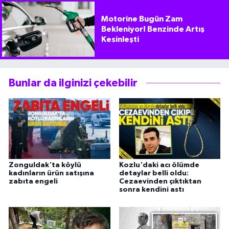
Motorine Bugün Zam
Bekleniyor! Benzinde Artış
Kesinleşti
Bunlar da ilginizi çekebilir
Zonguldak'ta köylü
Kozlu'daki acı ölümde
kadınların ürün satışına
detaylar belli oldu:
zabıta engeli
Cezaevinden çıktıktan
sonra kendini astı