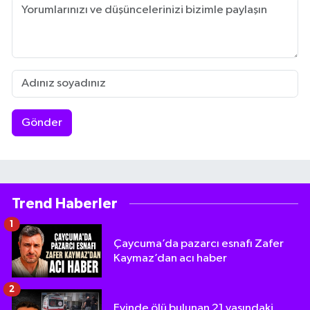
Gönder
Trend Haberler
1
Çaycuma’da pazarcı esnafı Zafer
Kaymaz’dan acı haber
2
Evinde ölü bulunan 21 yaşındaki