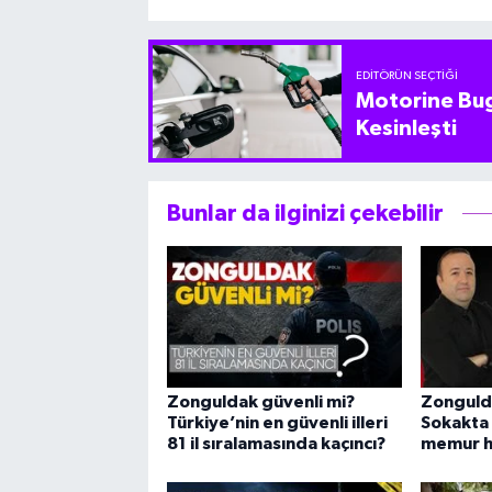
EDITÖRÜN SEÇTIĞI
Motorine Bug
Kesinleşti
Bunlar da ilginizi çekebilir
Zonguldak güvenli mi?
Zongulda
Türkiye’nin en güvenli illeri
Sokakta
81 il sıralamasında kaçıncı?
memur ha