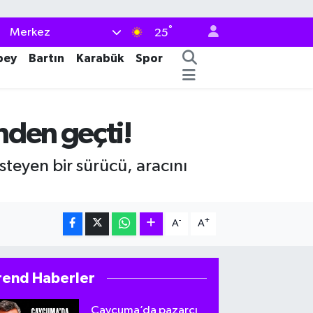
°
Merkez
25
bey
Bartın
Karabük
Spor
nden geçti!
steyen bir sürücü, aracını
-
+
A
A
rend Haberler
Çaycuma’da pazarcı