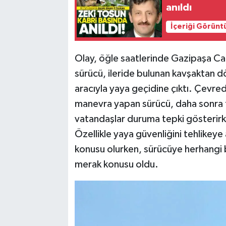
anıldı
İçeriği Görünt
Olay, öğle saatlerinde Gazipaşa C
sürücü, ileride bulunan kavşaktan d
aracıyla yaya geçidine çıktı. Çevred
manevra yapan sürücü, daha sonra t
vatandaşlar duruma tepki gösterirk
Özellikle yaya güvenliğini tehlikey
konusu olurken, sürücüye herhangi 
merak konusu oldu.