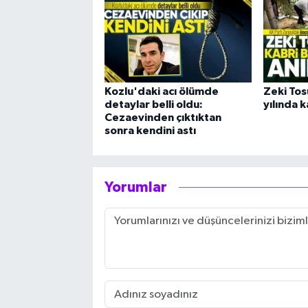
Kozlu'daki acı ölümde
Zeki Tosu
detaylar belli oldu:
yılında k
Cezaevinden çıktıktan
sonra kendini astı
Yorumlar