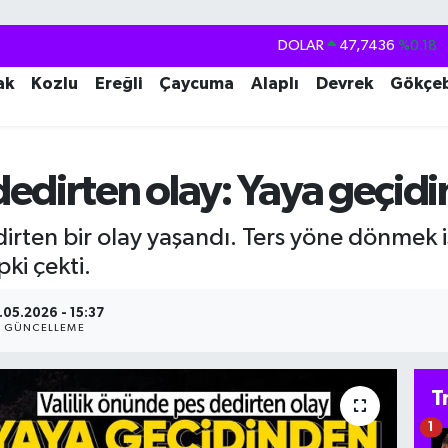
DOLAR
47,7436
%0.18
EURO
55,2510
%0.32
ak
Kozlu
Ereğli
Çaycuma
Alaplı
Devrek
Gökçe
STERLİN
64,4811
%0.38
GRAM ALTIN
6660.55
%0.03
edirten olay: Yaya geçidi
BİST100
13.779
%-14
BITCOIN
64.959,79
%1.11
irten bir olay yaşandı. Ters yöne dönmek i
ki çekti.
.05.2026 - 15:37
GÜNCELLEME
T
1