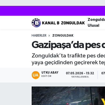
Zonguldak
Zonguldak Nöbetçi Eczaneler
Zonguld
Ulusal
Kozlu
Zonguldak Hava Durumu
HABERLER
ZONGULDAK
Ereğli
Zonguldak Trafik Yoğunluk Haritası
Gazipaşa’da pes d
Çaycuma
Puan Durumu ve Fikstür
Zonguldak’ta trafikte pes ded
yaya geçidinden geçirerek tep
Alaplı
Tüm Manşetler
UTKU ABAY
07.05.2026 - 15:32
07
EDITÖR
Devrek
Son Dakika Haberleri
YAYINLANMA
Gökçebey
Haber Arşivi
Bartın