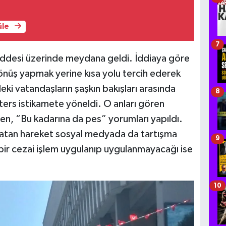
üle
7
addesi üzerinde meydana geldi. İddiaya göre
önüş yapmak yerine kısa yolu tercih ederek
eki vatandaşların şaşkın bakışları arasında
8
ers istikamete yöneldi. O anları gören
en, “Bu kadarına da pes” yorumları yapıldı.
e atan hareket sosyal medyada da tartışma
9
bir cezai işlem uygulanıp uygulanmayacağı ise
10