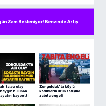
ün Zam Bekleniyor! Benzinde Artış
k'ta acı olay:
Zonguldak'ta köylü
 baygın bulunan
kadınların ürün satışına
yatını kaybetti
zabıta engeli