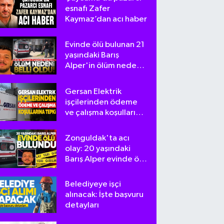
esnafı Zafer
Kaymaz’dan acı haber
Evinde ölü bulunan 21
yaşındaki Barış
Alper'in ölüm nedeni
belli oldu
Gersan Elektrik
işçilerinden ödeme
ve çalışma koşullarına
tepki
Zonguldak'ta acı
olay: 20 yaşındaki
Barış Alper evinde ölü
bulundu
Belediyeye işçi
alınacak: İşte başvuru
detayları