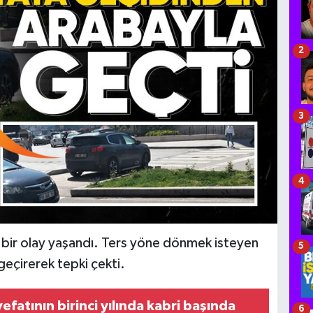
2
3
4
 bir olay yaşandı. Ters yöne dönmek isteyen
5
geçirerek tepki çekti.
efatının birinci yılında kabri başında
6