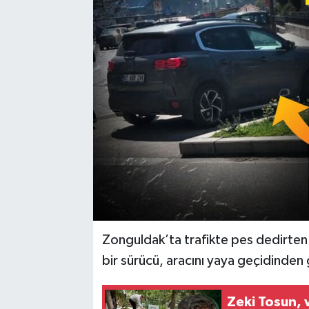
Karabük
Spor
Ulusal
Zonguldak’ta trafikte pes dedirten
bir sürücü, aracını yaya geçidinden 
Zeki Tosun, v