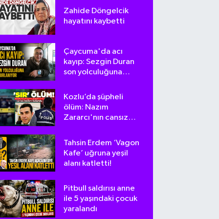
Zahide Döngelcik
hayatını kaybetti
Çaycuma'da acı
kayıp: Sezgin Duran
son yolculuğuna
uğurlanıyor
Kozlu’da şüpheli
ölüm: Nazım
Zararcı'nın cansız
bedeni bulundu
Tahsin Erdem ‘Vagon
Kafe’ uğruna yeşil
alanı katletti!
Pitbull saldırısı anne
ile 5 yaşındaki çocuk
yaralandı