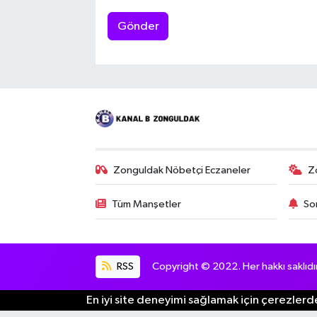
Gönder
Zonguldak Nöbetçi Eczaneler
Z
Tüm Manşetler
So
RSS
Copyright © 2022. Her hakkı saklıdır
En iyi site deneyimi sağlamak için çerezlerde