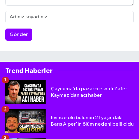
Gönder
Trend Haberler
1
Çaycuma’da pazarcı esnafı Zafer
Kaymaz’dan acı haber
2
Evinde ölü bulunan 21 yaşındaki
Barış Alper'in ölüm nedeni belli oldu
3