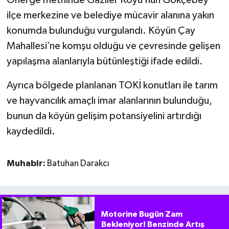
Önerge metninde Gaziler Köyü’nün Gökçebey
ilçe merkezine ve belediye mücavir alanına yakın
konumda bulunduğu vurgulandı. Köyün Çay
Mahallesi’ne komşu olduğu ve çevresinde gelişen
yapılaşma alanlarıyla bütünleştiği ifade edildi.
Ayrıca bölgede planlanan TOKİ konutları ile tarım
ve hayvancılık amaçlı imar alanlarının bulunduğu,
bunun da köyün gelişim potansiyelini artırdığı
kaydedildi.
Muhabir:
Batuhan Darakcı
Motorine Bugün Zam
Bekleniyor! Benzinde Artış