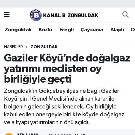
Zonguldak
Zonguldak Nöbetçi Eczaneler
Zonguldak
Kozlu
Ereğli
Çaycuma
Alaplı
D
Kozlu
Zonguldak Hava Durumu
HABERLER
ZONGULDAK
Ereğli
Zonguldak Trafik Yoğunluk Haritası
Gaziler Köyü’nde doğalgaz
yatırımı meclisten oy
Çaycuma
Puan Durumu ve Fikstür
birliğiyle geçti
Alaplı
Tüm Manşetler
Zonguldak’ın Gökçebey ilçesine bağlı Gaziler
Köyü için İl Genel Meclisi’nde alınan karar ile
Devrek
Son Dakika Haberleri
bölgenin geleceği şekillenecek. Oy birliğiyle
kabul edilen önergeyle birlikte köyde doğalgaz
Gökçebey
Haber Arşivi
ve altyapı yatırımlarının önü açıldı.
Bartın