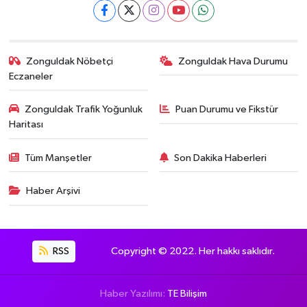
Zonguldak Nöbetçi
Zonguldak Hava Durumu
Eczaneler
Zonguldak Trafik Yoğunluk
Puan Durumu ve Fikstür
Haritası
Tüm Manşetler
Son Dakika Haberleri
Haber Arşivi
RSS
Copyright © 2022. Her hakkı saklıdır.
Haber Yazılımı:
TE Bilişim