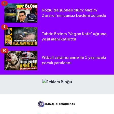
8
Kozlu’da şüpheli ölüm: Nazım
Zararcı'nın cansız bedeni bulundu
9
Tahsin Erdem ‘Vagon Kafe’ uğruna
yeşil alanı katletti!
10
Pitbull saldırısı anne ile 5 yaşındaki
çocuk yaralandı