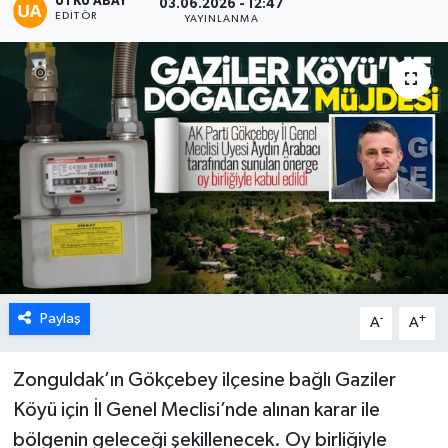
UTKU ABAY
03.06.2026 - 12:47
EDITÖR
YAYINLANMA
Karabük
Spor
Ulusal
Paylaş
-
+
A
A
Zonguldak’ın Gökçebey ilçesine bağlı Gaziler
Köyü için İl Genel Meclisi’nde alınan karar ile
bölgenin geleceği şekillenecek. Oy birliğiyle