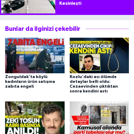
Kesinleşti
Bunlar da ilginizi çekebilir
Zonguldak'ta köylü
Kozlu'daki acı ölümde
kadınların ürün satışına
detaylar belli oldu:
zabıta engeli
Cezaevinden çıktıktan
sonra kendini astı