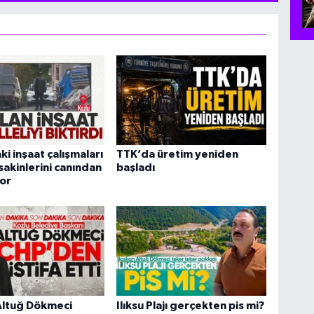
ki inşaat çalışmaları
TTK’da üretim yeniden
sakinlerini canından
başladı
or
Altuğ Dökmeci
Ilıksu Plajı gerçekten pis mi?