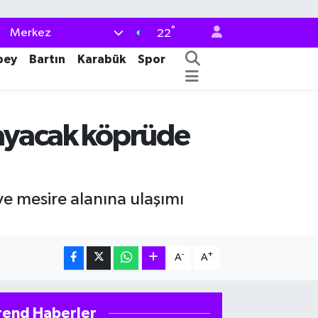
°
Merkez
22
bey
Bartın
Karabük
Spor
ğlayacak köprüde
e mesire alanına ulaşımı
-
+
A
A
rend Haberler