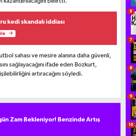
 kazandırılacağını belirtti.
6
ru kedi skandalı iddiası
üle
7
utbol sahası ve mesire alanına daha güvenli,
asını sağlayacağını ifade eden Bozkurt,
8
ilebilirliğini artıracağını söyledi.
9
ün Zam Bekleniyor! Benzinde Artış
10