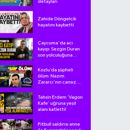
detayları
Zahide Döngelcik
hayatını kaybetti
Çaycuma'da acı
kayıp: Sezgin Duran
son yolculuğuna
uğurlanıyor
Kozlu’da şüpheli
ölüm: Nazım
Zararcı'nın cansız
bedeni bulundu
Tahsin Erdem ‘Vagon
Kafe’ uğruna yeşil
alanı katletti!
Pitbull saldırısı anne