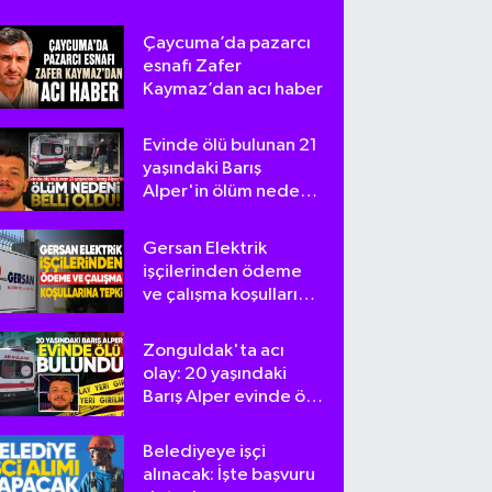
Çaycuma’da pazarcı
esnafı Zafer
Kaymaz’dan acı haber
Evinde ölü bulunan 21
yaşındaki Barış
Alper'in ölüm nedeni
belli oldu
Gersan Elektrik
işçilerinden ödeme
ve çalışma koşullarına
tepki
Zonguldak'ta acı
olay: 20 yaşındaki
Barış Alper evinde ölü
bulundu
Belediyeye işçi
alınacak: İşte başvuru