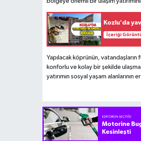
bölgeye önemli bir ulaşım yatırımının
Kozlu'da yav
İçeriği Görünt
Yapılacak köprünün, vatandaşların f
konforlu ve kolay bir şekilde ulaşm
yatırımın sosyal yaşam alanlarının eriş
EDITÖRÜN SEÇTIĞI
Motorine Bug
Kesinleşti