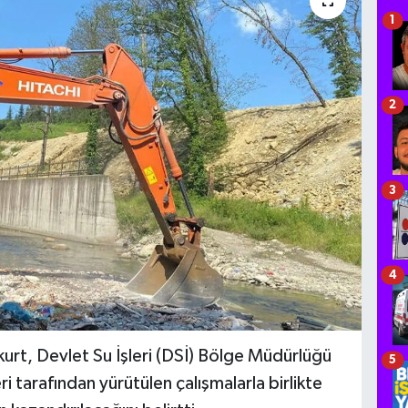
1
2
3
4
kurt, Devlet Su İşleri (DSİ) Bölge Müdürlüğü
5
i tarafından yürütülen çalışmalarla birlikte