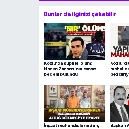
Bunlar da ilginizi çekebilir
Kozlu’da şüpheli ölüm:
Kozlu’da
Nazım Zararcı'nın cansız
mahalle 
bedeni bulundu
bezdiriy
İnşaat mühendislerinden,
Başkan 