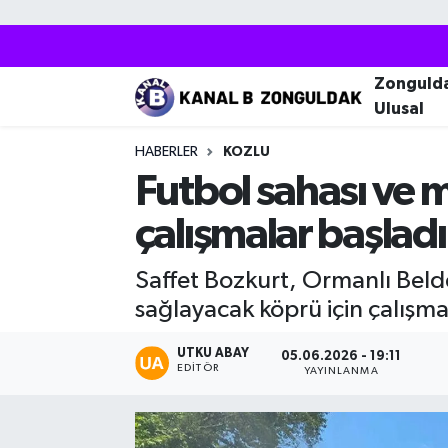
Zonguldak
Zonguldak Nöbetçi Eczaneler
Zonguld
Ulusal
Kozlu
Zonguldak Hava Durumu
HABERLER
KOZLU
Ereğli
Zonguldak Trafik Yoğunluk Haritası
Futbol sahası ve 
çalışmalar başladı
Çaycuma
Puan Durumu ve Fikstür
Saffet Bozkurt, Ormanlı Beld
Alaplı
Tüm Manşetler
sağlayacak köprü için çalışmal
Devrek
Son Dakika Haberleri
UTKU ABAY
05.06.2026 - 19:11
EDITÖR
YAYINLANMA
Gökçebey
Haber Arşivi
Bartın