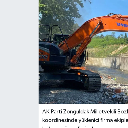
Karabük
Spor
Ulusal
AK Parti Zonguldak Milletvekili Boz
koordinesinde yüklenici firma ekipler