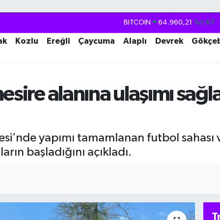
BITCOIN
64.960,21
%0.87
DOLAR
47,7436
%0.18
ak
Kozlu
Ereğli
Çaycuma
Alaplı
Devrek
Gökçe
EURO
55,2510
%0.32
STERLİN
64,4811
%0.38
mesire alanına ulaşımı sa
GRAM ALTIN
6660.55
%0.03
BİST100
13.779
%-14
esi’nde yapımı tamamlanan futbol sahası v
arın başladığını açıkladı.
T