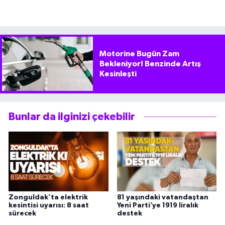
Motorine Bugün Zam
Bekleniyor! Benzinde Artış
Kesinleşti
Bunlar da ilginizi çekebilir
Zonguldak’ta elektrik
81 yaşındaki vatandaştan
kesintisi uyarısı: 8 saat
Yeni Parti’ye 1919 liralık
sürecek
destek