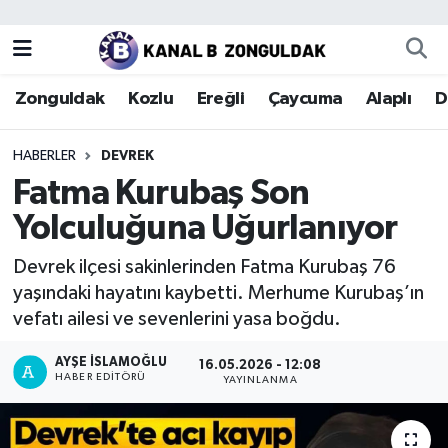
Zonguldak
Zonguldak Nöbetçi Eczaneler
Zonguldak
Kozlu
Ereğli
Çaycuma
Alaplı
D
Kozlu
Zonguldak Hava Durumu
HABERLER
DEVREK
Ereğli
Zonguldak Trafik Yoğunluk Haritası
Fatma Kurubaş Son
Yolculuğuna Uğurlanıyor
Çaycuma
Puan Durumu ve Fikstür
Devrek ilçesi sakinlerinden Fatma Kurubaş 76
Alaplı
Tüm Manşetler
yaşındaki hayatını kaybetti. Merhume Kurubaş’ın
vefatı ailesi ve sevenlerini yasa boğdu.
Devrek
Son Dakika Haberleri
AYŞE İSLAMOĞLU
16.05.2026 - 12:08
HABER EDITÖRÜ
Gökçebey
Haber Arşivi
YAYINLANMA
Bartın