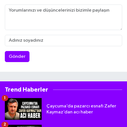
Gönder
Trend Haberler
1
Çaycuma’da pazarcı esnafı Zafer
Kaymaz’dan acı haber
2