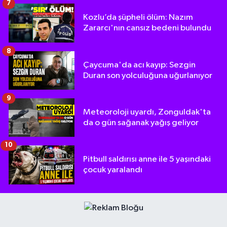
7
Kozlu’da şüpheli ölüm: Nazım
Zararcı'nın cansız bedeni bulundu
8
Çaycuma'da acı kayıp: Sezgin
Duran son yolculuğuna uğurlanıyor
9
Meteoroloji uyardı, Zonguldak'ta
da o gün sağanak yağış geliyor
10
Pitbull saldırısı anne ile 5 yaşındaki
çocuk yaralandı