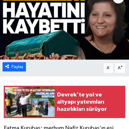
Karabük
Spor
Ulusal
Paylaş
-
+
A
A
Devrek'te yol ve
altyapı yatırımları
hazırlıkları sürüyor
Fatma Kurubaş; merhum Nafiz Kurubaş’ın eşi,