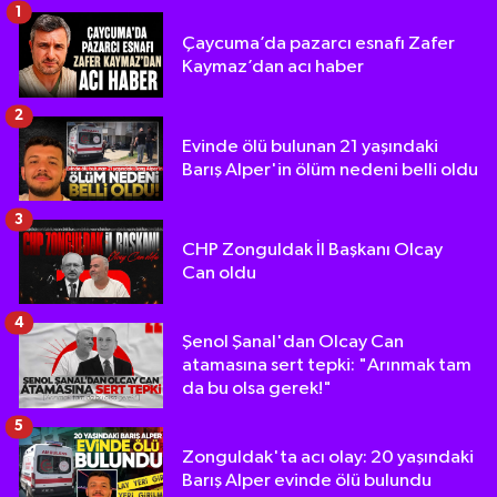
1
Çaycuma’da pazarcı esnafı Zafer
Kaymaz’dan acı haber
2
Evinde ölü bulunan 21 yaşındaki
Barış Alper'in ölüm nedeni belli oldu
3
CHP Zonguldak İl Başkanı Olcay
Can oldu
4
Şenol Şanal'dan Olcay Can
atamasına sert tepki: "Arınmak tam
da bu olsa gerek!"
5
Zonguldak'ta acı olay: 20 yaşındaki
Barış Alper evinde ölü bulundu