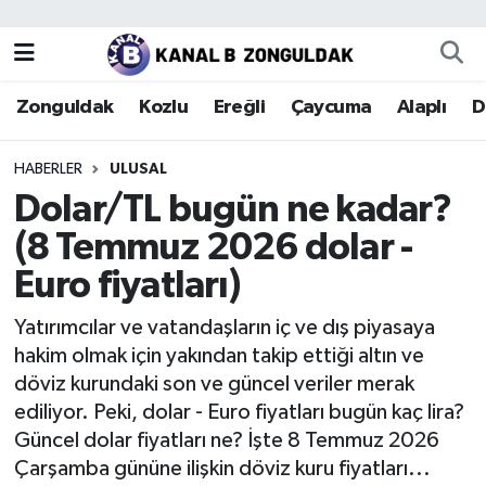
Zonguldak
Zonguldak Nöbetçi Eczaneler
Zonguldak
Kozlu
Ereğli
Çaycuma
Alaplı
D
Kozlu
Zonguldak Hava Durumu
HABERLER
ULUSAL
Ereğli
Zonguldak Trafik Yoğunluk Haritası
Dolar/TL bugün ne kadar?
(8 Temmuz 2026 dolar -
Çaycuma
Puan Durumu ve Fikstür
Euro fiyatları)
Alaplı
Tüm Manşetler
Yatırımcılar ve vatandaşların iç ve dış piyasaya
hakim olmak için yakından takip ettiği altın ve
Devrek
Son Dakika Haberleri
döviz kurundaki son ve güncel veriler merak
ediliyor. Peki, dolar - Euro fiyatları bugün kaç lira?
Gökçebey
Haber Arşivi
Güncel dolar fiyatları ne? İşte 8 Temmuz 2026
Çarşamba gününe ilişkin döviz kuru fiyatları...
Bartın