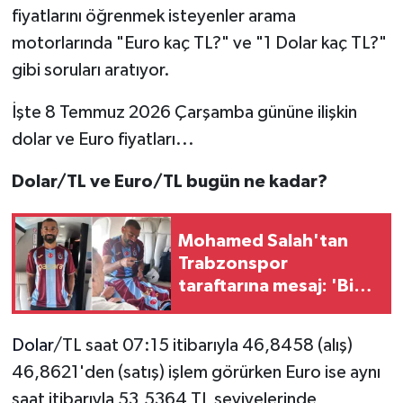
fiyatlarını öğrenmek isteyenler arama
motorlarında "Euro kaç TL?" ve "1 Dolar kaç TL?"
gibi soruları aratıyor.
İşte 8 Temmuz 2026 Çarşamba gününe ilişkin
dolar ve Euro fiyatları...
Dolar/TL ve Euro/TL bugün ne kadar?
Mohamed Salah'tan
Trabzonspor
taraftarına mesaj: 'Bize
her yer Trabzon'
Dolar
/TL saat 07:15 itibarıyla 46,8458 (alış)
46,8621'den (satış) işlem görürken Euro ise aynı
saat itibarıyla 53,5364 TL seviyelerinde