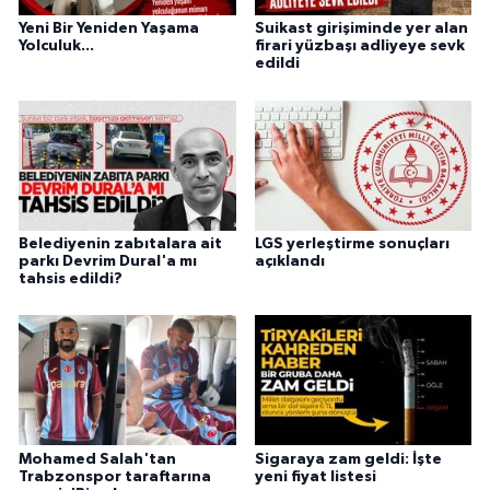
Yeni Bir Yeniden Yaşama
Suikast girişiminde yer alan
Yolculuk...
firari yüzbaşı adliyeye sevk
edildi
Belediyenin zabıtalara ait
LGS yerleştirme sonuçları
parkı Devrim Dural'a mı
açıklandı
tahsis edildi?
Mohamed Salah'tan
Sigaraya zam geldi: İşte
Trabzonspor taraftarına
yeni fiyat listesi