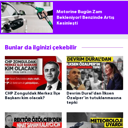
Motorine Bugün Zam
Bekleniyor! Benzinde Artış
Kesinleşti
Bunlar da ilginizi çekebilir
CHP Zonguldak Merkez İlçe
Devrim Dural’dan İlksen
Başkanı kim olacak?
Özalper’in tutuklanmasına
tepki