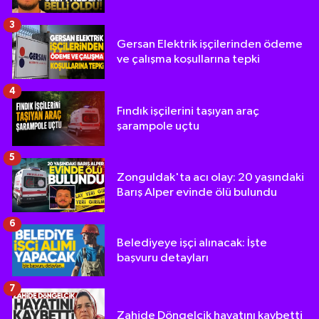
3
Gersan Elektrik işçilerinden ödeme
ve çalışma koşullarına tepki
4
Fındık işçilerini taşıyan araç
şarampole uçtu
5
Zonguldak'ta acı olay: 20 yaşındaki
Barış Alper evinde ölü bulundu
6
Belediyeye işçi alınacak: İşte
başvuru detayları
7
Zahide Döngelcik hayatını kaybetti