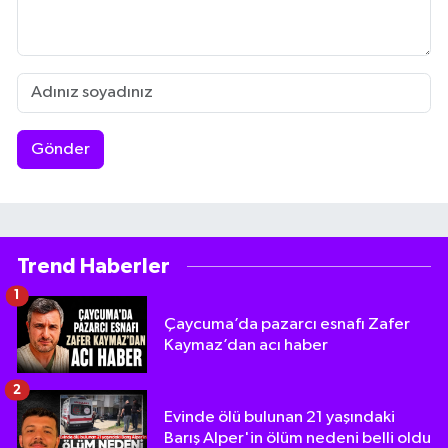
Gönder
Trend Haberler
1
Çaycuma’da pazarcı esnafı Zafer
Kaymaz’dan acı haber
2
Evinde ölü bulunan 21 yaşındaki
Barış Alper'in ölüm nedeni belli oldu