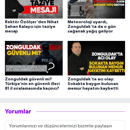
Rektör Özölçer'den Nihat
Meteoroloji uyardı,
Şahan Kalaycı için taziye
Zonguldak'ta da o gün
mesajı
sağanak yağış geliyor
Zonguldak güvenli mi?
Zonguldak'ta acı olay:
Türkiye’nin en güvenli illeri
Sokakta baygın bulunan
81 il sıralamasında kaçıncı?
memur hayatını kaybetti
Yorumlar