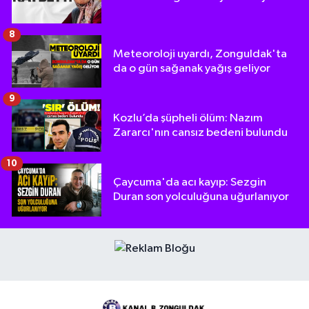
8
Meteoroloji uyardı, Zonguldak'ta
da o gün sağanak yağış geliyor
9
Kozlu’da şüpheli ölüm: Nazım
Zararcı'nın cansız bedeni bulundu
10
Çaycuma'da acı kayıp: Sezgin
Duran son yolculuğuna uğurlanıyor