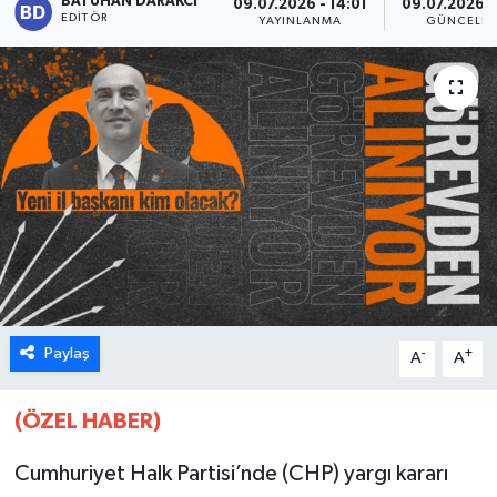
BATUHAN DARAKCI
09.07.2026 - 14:01
09.07.2026 -
EDITÖR
YAYINLANMA
GÜNCELL
Karabük
Spor
Ulusal
Paylaş
-
+
A
A
(ÖZEL HABER)
Cumhuriyet Halk Partisi’nde (CHP) yargı kararı