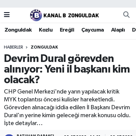
Zonguldak
Zonguldak Nöbetçi Eczaneler
Zonguldak
Kozlu
Ereğli
Çaycuma
Alaplı
D
Kozlu
Zonguldak Hava Durumu
HABERLER
ZONGULDAK
Ereğli
Zonguldak Trafik Yoğunluk Haritası
Devrim Dural görevden
alınıyor: Yeni il başkanı kim
Çaycuma
Puan Durumu ve Fikstür
olacak?
Alaplı
Tüm Manşetler
CHP Genel Merkezi'nde yarın yapılacak kritik
MYK toplantısı öncesi kulisler hareketlendi.
Devrek
Son Dakika Haberleri
Görevden alınacağı iddia edilen İl Başkanı Devrim
Dural'ın yerine kimin geleceği merak konusu oldu.
Gökçebey
Haber Arşivi
İşte detaylar...
Bartın